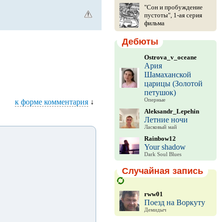
"Сон и пробуждение
пустоты", 1-ая серия
фильма
Дебюты
Ostrova_v_oceane
Ария
Шамаханской
царицы (Золотой
петушок)
Оперные
к форме комментария
↓
Aleksandr_Lepehin
Летние ночи
Ласковый май
Rainbow12
Your shadow
Dark Soul Blues
Случайная запись
rww01
Поезд на Воркуту
Демидыч