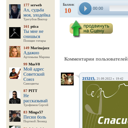
Баллов:
177
serweb
00:00
10
Ах, судьба
моя, злодейка
Трегубов Виктор
161
ptica
Ты мне не
снишься
Поющие гитары
149
Marinajazz
Адажио
Артемьева Марина
Комментарии пользователей 
99
MusV0
Мой адрес
Советский
,
215215
Союз
21.09.2022 г. 19:42
Самоцветы
87
PITT
Не
рассказывай
Трофимов Сергей
83
Mingo57
Песни боль
Портной Леонид