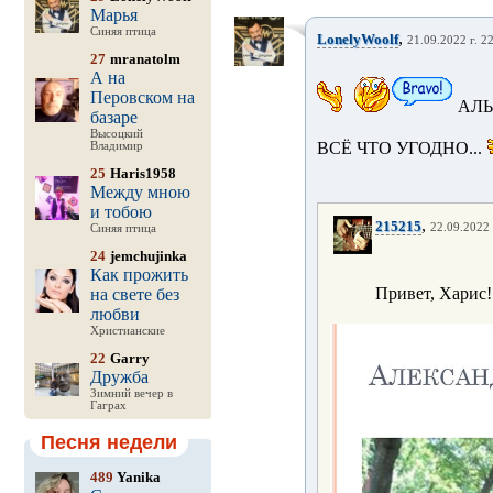
Марья
Синяя птица
,
LonelyWoolf
21.09.2022 г. 2
27
mranatolm
А на
Перовском на
АЛЬ
базаре
Высоцкий
ВСЁ ЧТО УГОДНО...
Владимир
25
Haris1958
Между мною
и тобою
,
215215
22.09.2022 
Синяя птица
24
jemchujinka
Как прожить
Привет, Харис
на свете без
любви
Христианские
22
Garry
Дружба
Зимний вечер в
Гаграх
Песня недели
489
Yanika