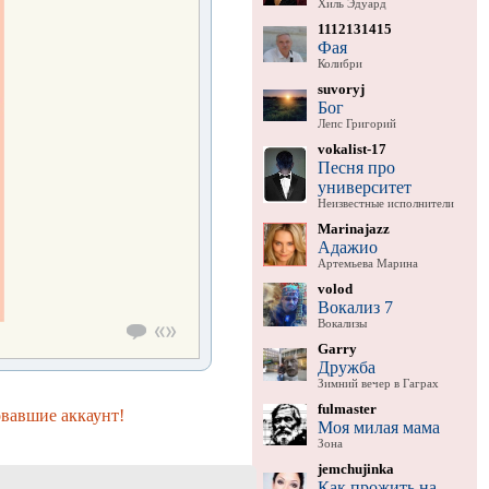
Хиль Эдуард
1112131415
Фая
Колибри
suvoryj
Бог
Лепс Григорий
vokalist-17
Песня про
университет
Неизвестные исполнители
Marinajazz
Адажио
Артемьева Марина
volod
Вокализ 7
Вокализы
Garry
Дружба
Зимний вечер в Гаграх
fulmaster
овавшие аккаунт!
Моя милая мама
Зона
jemchujinka
Как прожить на