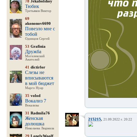
78
Jekabolshoy
Тюбик
Третьяков Виктор
69
akononov6690
Повезло мне с
тобой
Одинцов Сергей
53
Grafinia
Дружба
Могилевский
Анатолий
41
dictirlor
Слезы не
вписываются
в мой бюджет
Марго Нуар
35
volod
Вокализ 7
Вокализы
31
Radmila76
Женская
,
215215
21.09.2022 г. 20:22
долюшка
Николаева Людмила
29
LonelyWoolf