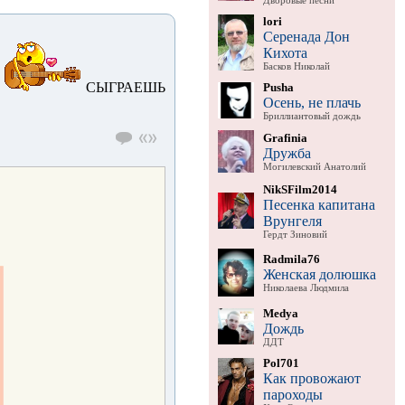
Дворовые песни
lori
Серенада Дон
Кихота
Басков Николай
,
СЫГРАЕШЬ
Pusha
Осень, не плачь
Бриллиантовый дождь
Grafinia
Дружба
Могилевский Анатолий
NikSFilm2014
Песенка капитана
Врунгеля
Гердт Зиновий
Radmila76
Женская долюшка
Николаева Людмила
Medya
Дождь
ДДТ
Pol701
Как провожают
пароходы