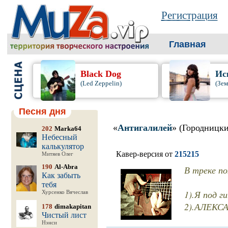
Регистрация
Главная
Black Dog
Ис
(Led Zeppelin)
(Зем
Песня дня
«
Антигалилей
» (Городницк
202
Marka64
Небесный
калькулятор
Кавер-версия от
215215
Митяев Олег
190
Al-Abra
В треке п
Как забыть
тебя
1).Я под г
Хурсенко Вячеслав
2).АЛЕК
178
dimakapitan
Чистый лист
Нэнси