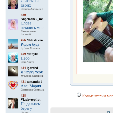
Счастье на
двоих
Иванов Александр
480
Angelochek_ms
Слова
остались мне
Литвинкович
Евгений
466
Miloslavna
Рядом буду
Бублик Михаил
459
Manyka
Небо
Цой Анита
454
igorded
Я научу тебя
Кузьмин Владимир
431
tumantho1
Аве, Мария
Светикова Светлана
428
Комментарии могу
Vladavtopilot
На дальнем
берегу
Сармат