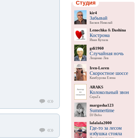
Студия
kir4
Забывай
Басков Николай
Lenochka
&
Dashina
Кострома
Иван Купала
gdi1960
Случайная ночь
Лещенко Лев
Iren-Loren
Скоростное шоссе
Камбурова Елена
ARAKS
Колокольный звон
СерьГа
margosha123
Summertime
DJ Bobo
lalalala2000
Где-то за лесом
избушка стояла