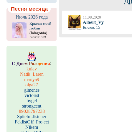
Др
Песня месяца
Июль 2026 года
11.08.2020
Albert_Vy
Крылья моей
Баллов: 15
любви
(Jalagonia)
Баллов: 659
С
Д
н
е
м
Р
о
ж
д
е
н
и
я
!
kulav
Natik_Laren
mariya9
olga27
gimenes
victorist
bygel
strongcent
89028797238
Spiteful-listener
FeklistOff_Project
Nikem