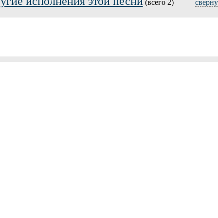
угие исполнения этой песни
(всего 2)
сверну