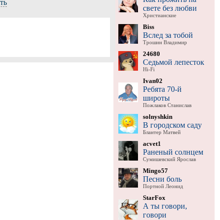
ть
свете без любви
Христианские
Biss
Вслед за тобой
Трошин Владимир
24680
Седьмой лепесток
Hi-Fi
Ivan02
Ребята 70-й
широты
Пожлаков Станислав
solnyshkin
В городском саду
Блантер Матвей
acvet1
Раненый солнцем
Сумишевский Ярослав
Mingo57
Песни боль
Портной Леонид
StarFox
А ты говори,
говори