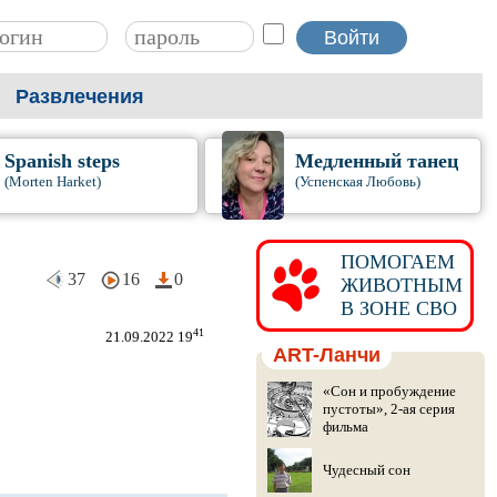
Развлечения
Spanish steps
Медленный танец
(Morten Harket)
(Успенская Любовь)
ПОМОГАЕМ
37
16
0
ЖИВОТНЫМ
В ЗОНЕ СВО
41
21.09.2022 19
ART-Ланчи
«Сон и пробуждение
пустоты», 2-ая серия
фильма
Чудесный сон