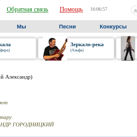
Обратная связь
Помощь
16:06:58
Мы
Песни
Конкурсы
кала
Зеркало-река
фира)
(Альфа)
ий Александр)
оют
итару
САНДР ГОРОДНИЦКИЙ