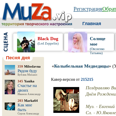
Регистрация
Обрат
Главная
Black Dog
Солнце
(Led Zeppelin)
мое
(Овсиенко
Татьяна)
Песня дня
«
Колыбельная Медведицы
» (
359
Miloslavna
Рядом буду
Бублик Михаил
Кавер-версия от
215215
345
Yanika
Счастье на
Поздравляю В
двоих
Днём Рождени
Иванов Александр
203
Marka64
Как мне
Муз. - Евгени
быть
Сл. - Ю.Яковле
Серов Александр