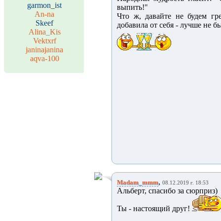
garmon_ist
выпить!"
An-na
Что ж, давайте не будем г
Skeef
добавила от себя - лучше не б
Alina_Kis
Vektxrf
janinajanina
aqva-100
,
Madam_mmm
08.12.2019 г. 18:53
Альберт, спасибо за сюрприз)
Ты - настоящий друг!