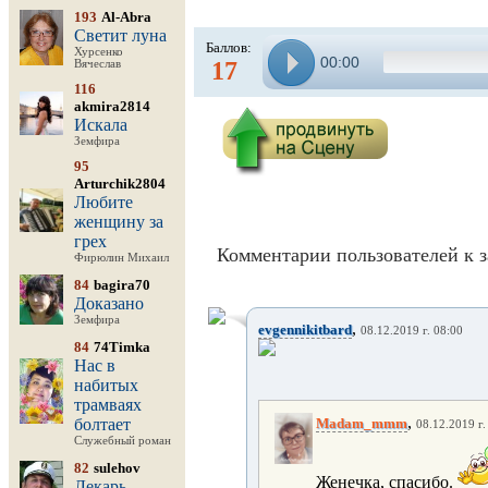
193
Al-Abra
Светит луна
Баллов:
Хурсенко
00:00
17
Вячеслав
116
akmira2814
Искала
Земфира
95
Arturchik2804
Любите
женщину за
грех
Комментарии пользователей к з
Фирюлин Михаил
84
bagira70
Доказано
Земфира
,
evgennikitbard
08.12.2019 г. 08:00
84
74Timka
Нас в
набитых
трамваях
,
болтает
Madam_mmm
08.12.2019 г.
Служебный роман
82
sulehov
Женечка, спасибо.
Лекарь