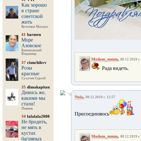
Как хорошо
в стране
советской
жить
Кочетков Михаил
41
barmen
Море
Азовское
Бажиновский
Владимир
,
Madam_mmm
08.12.2019 г.
37
ciunchikvv
Розы
Рада видеть.
красные
Сухачев Сергей
35
dimakapitan
Дивись же,
,
Nola
какими мы
08.12.2019 г. 12:57
стали!
Пикник
Присоединяюсь
34
lalalala2000
Не бродить,
не мять в
кустах
,
Madam_mmm
08.12.2019 г.
багряных