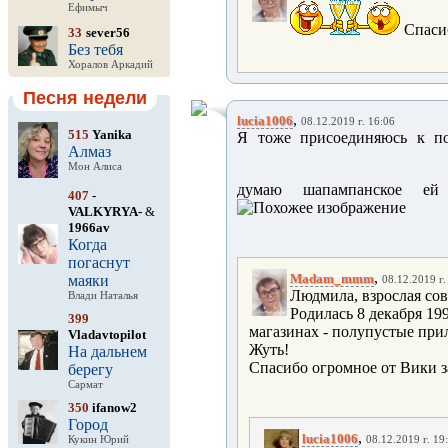
Ефимыч
Спасиб
33
sever56
Без тебя
Хоралов Аркадий
Песня недели
,
lucia1006
08.12.2019 г. 16:06
515
Yanika
Я тоже присоединяюсь к по
Алмаз
Мон Алиса
думаю шапампанское ей 
407
-
VALKYRYA-
&
1966av
Когда
погаснут
,
Madam_mmm
маяки
08.12.2019 г.
Людмила, взрослая сов
Влади Наталья
Родилась 8 декабря 199
399
магазинах - полупустые прил
Vladavtopilot
Жуть!
На дальнем
Спасибо огромное от Вики з
берегу
Сармат
350
ifanow2
Город
,
lucia1006
Кукин Юрий
08.12.2019 г. 19