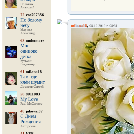
Полотно
Анатолий
72
vas707356
По белому
небу
,
milana18
08.12.2019 г. 08:31
Маршал
Александр
68
muhomorr
Мне
одиноко,
детка
Кузьмин
Владимир
61
milana18
Там, где
клён шумит
Дроздов Сергей
56
8911083
My Love
Paul McCartney
48
jukovai37
С Днем
Рождения
Авторские
41
VYP