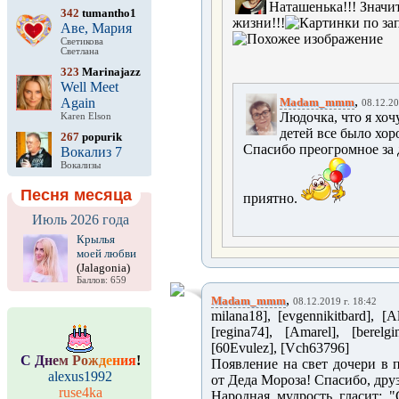
Наташенька!!! Значит
342
tumantho1
жизни!!!
Аве, Мария
Светикова
Светлана
323
Marinajazz
Well Meet
,
Again
Madam_mmm
08.12.20
Людочка, что я хоч
Karen Elson
детей все было хо
267
popurik
Спасибо преогромное за
Вокализ 7
Вокализы
Песня месяца
приятно.
Июль 2026 года
Крылья
моей любви
(Jalagonia)
Баллов: 659
,
Madam_mmm
08.12.2019 г. 18:42
milana18], [evgennikitbard], [A
[regina74], [Amarel], [berelg
[60Evulez], [Vch63796]
С
Д
н
е
м
Р
о
ж
д
е
н
и
я
!
Появление на свет дочери в 
alexus1992
от Деда Мороза! Спасибо, друз
ruse4ka
Народная мудрость гласит: "