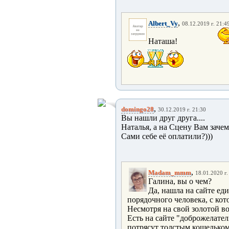
,
Albert_Vy
08.12.2019 г. 21:4
Наташа!
,
domingo28
30.12.2019 г. 21:30
Вы нашли друг друга....
Наталья, а на Сцену Вам зачем
Сами себе её оплатили?)))
,
Madam_mmm
18.01.2020 г.
Галина, вы о чем?
Да, нашла на сайте ед
порядочного человека, с ко
Несмотря на свой золотой в
Есть на сайте "доброжелател
потрясут толстым кошельком.