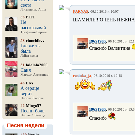
света
Литвиненко Анна
,
PARNAS
06.10.2016 г. 10:07
56
PITT
ШАМИЛЬ!!!ОЧЕНЬ НЕЖНАЯ
Не
рассказывай
Трофимов Сергей
53
ciunchikvv
,
19651965
06.10.2016 г. 12:
Где же ты
Спасибо Валентина
была
Лейся песня
51
lalalala2000
Саня
,
Маршал Александр
rosinka_ja
06.10.2016 г. 12:48
46
Elvi
А сердце
верит
Попова Любовь
42
Mingo57
,
19651965
06.10.2016 г. 13:
Песни боль
Портной Леонид
Спасибо
Песня недели
489
Yanika