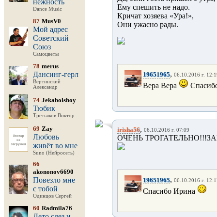
нежность
Ему спешить не надо.
Dance Music
Кричат хозяева «Ура!»,
87
MusV0
Они ужасно рады.
Мой адрес
Советский
Союз
Самоцветы
78
merus
,
Дансинг-герл
19651965
06.10.2016 г. 12:
Вертинский
Вера Вера
Спасибооо
Александр
74
Jekabolshoy
Тюбик
Третьяков Виктор
69
Zay
,
irisha56
06.10.2016 г. 07:09
Любовь
ОЧЕНЬ ТРОГАТЕЛЬНО!!!З
живёт во мне
Suno (Нейросеть)
66
akononov6690
,
Повезло мне
19651965
06.10.2016 г. 12:
с тобой
Спасибо Ирина
Одинцов Сергей
60
Radmila76
Лето слез и