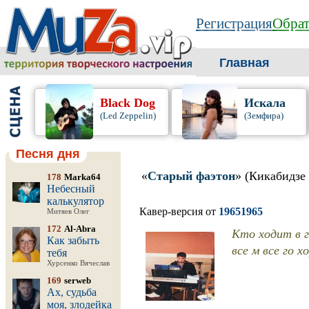
Регистрация
Обрат
Главная
Black Dog
Искала
(Led Zeppelin)
(Земфира)
Песня дня
«
Старый фаэтон
» (Кикабидзе
178
Marka64
Небесный
калькулятор
Кавер-версия от
19651965
Митяев Олег
172
Al-Abra
Кто ходит в г
Как забыть
все м все го хо
тебя
Хурсенко Вячеслав
169
serweb
Ах, судьба
моя, злодейка