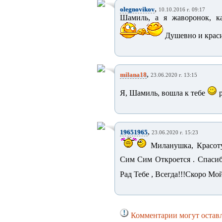
,
olegnovikov
10.10.2016 г. 09:17
Шамиль, а я жаворонок, ка
Душевно и краси
,
milana18
23.06.2020 г. 13:15
Я, Шамиль, вошла к тебе
р
,
19651965
23.06.2020 г. 15:23
Миланушка, Красотул
Сим Сим Откроется . Спасиб
Рад Тебе , Всегда!!!Скоро М
Комментарии могут оставл