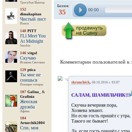
Трегубов Виктор
Баллов:
152
00:00
35
dimakapitan
Чистый лист
Нэнси
148
PITT
I'Ll Meet You
At Midnight
Smokie
146
vitgol
Скучаю
Комментарии пользователей к 
Исакова Светлана
129
ptica
Ты мне не
снишься
,
skrunchick
06.10.2016 г. 03:07
Поющие гитары
107
Galina_
&
САЛАМ, ШАМИЛЬЧИК!!!
Grafinia
Женская
Скучна вечерняя пора,
дружба
Хозяева зевают.
Афина
Но если гость пришёл с утра,
104
Такого не бывает!
Arturchik2804
Спи, моя
Да, если гость пришёл с утра