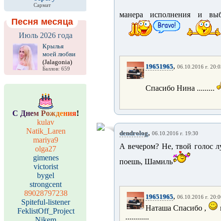
Сармат
манера исполнения и выб
Песня месяца
Июль 2026 года
Крылья
моей любви
(Jalagonia)
,
19651965
06.10.2016 г. 20:
Баллов: 659
Спасибо Нина .........
С
Д
н
е
м
Р
о
ж
д
е
н
и
я
!
kulav
Natik_Laren
,
dendrolog
06.10.2016 г. 19:30
mariya9
А вечером? Не, твой голос л
olga27
gimenes
поешь, Шамиль
victorist
bygel
strongcent
89028797238
,
19651965
06.10.2016 г. 20:
Spiteful-listener
Наташа Спасибо ,
FeklistOff_Project
............
Nikem