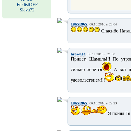
FeklistOFF
Slava72
,
19651965
06.10.2016 г. 20:04
Спасибо Наташа .
,
brown13
06.10.2016 г. 21:58
Привет, Шамиль!!! По утром
сильно хочется
А вот по
удовольствием!!!
,
19651965
06.10.2016 г. 22:23
Я понял Тя ..