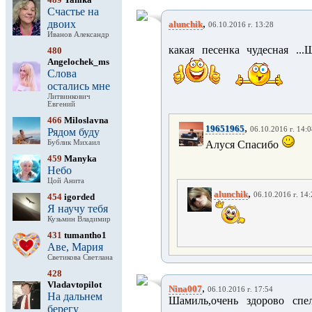
Счастье на
,
двоих
alunchik
06.10.2016 г. 13:28
Иванов Александр
какая песенка чудесная ..
480
Angelochek_ms
Слова
остались мне
Литвинкович
Евгений
466
Miloslavna
,
19651965
06.10.2016 г. 14:
Рядом буду
Бублик Михаил
Алуся Спасибо
459
Manyka
Небо
Цой Анита
,
alunchik
06.10.2016 г. 14
454
igorded
Я научу тебя
Кузьмин Владимир
431
tumantho1
Аве, Мария
Светикова Светлана
428
Vladavtopilot
,
Nina007
06.10.2016 г. 17:54
На дальнем
Шамиль,очень здорово спел,
берегу