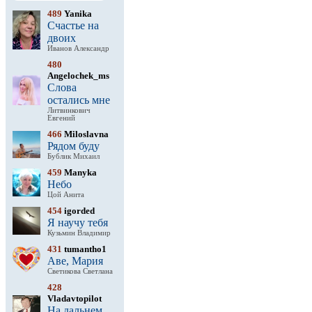
489
Yanika
Счастье на
двоих
Иванов Александр
480
Angelochek_ms
Слова
остались мне
Литвинкович
Евгений
466
Miloslavna
Рядом буду
Бублик Михаил
459
Manyka
Небо
Цой Анита
454
igorded
Я научу тебя
Кузьмин Владимир
431
tumantho1
Аве, Мария
Светикова Светлана
428
Vladavtopilot
На дальнем