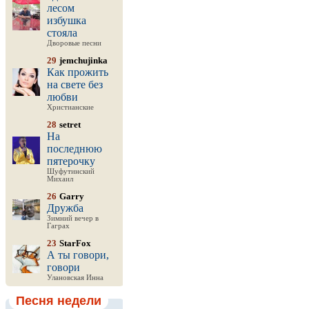
лесом
избушка
стояла
Дворовые песни
29
jemchujinka
Как прожить
на свете без
любви
Христианские
28
setret
На
последнюю
пятерочку
Шуфутинский
Михаил
26
Garry
Дружба
Зимний вечер в
Гаграх
23
StarFox
А ты говори,
говори
Улановская Инна
Песня недели