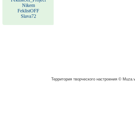
Nikem
FeklistOFF
Slava72
Территория творческого настроения © Muza.vi