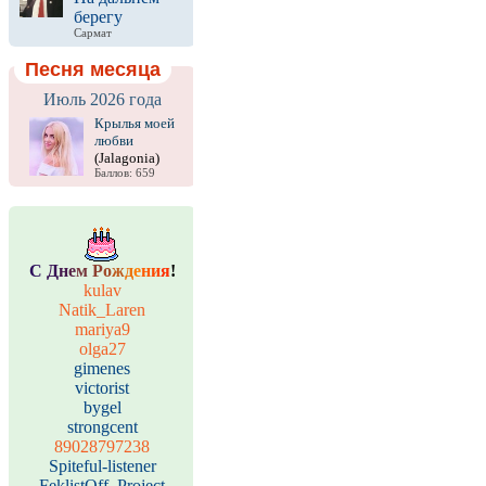
берегу
Сармат
Песня месяца
Июль 2026 года
Крылья моей
любви
(Jalagonia)
Баллов: 659
С
Д
н
е
м
Р
о
ж
д
е
н
и
я
!
kulav
Natik_Laren
mariya9
olga27
gimenes
victorist
bygel
strongcent
89028797238
Spiteful-listener
FeklistOff_Project