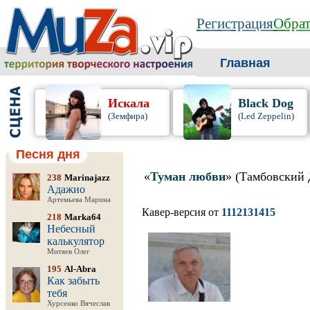
Регистрация
Обрат
Главная
Искала
Black Dog
(Земфира)
(Led Zeppelin)
Песня дня
«
Туман любви
» (Тамбовский
238
Marinajazz
Адажио
Артемьева Марина
Кавер-версия от
1112131415
218
Marka64
Небесный
калькулятор
Митяев Олег
195
Al-Abra
Как забыть
тебя
Хурсенко Вячеслав