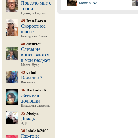
Повезло мне с
Баллов: 62
тобой
Одинцов Сергей
49
Iren-Loren
Скоростное
шоссе
Камбурова Елена
48
dictirlor
Слезы не
вписываются
в мой бюджет
Марго Нуар
42
volod
Вокализ 7
Вокализы
36
Radmila76
Женская
долюшка
Николаева Людмила
35
Medya
Дождь
ДДТ
30
lalalala2000
Где-то за