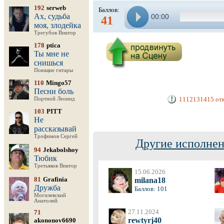
192
serweb
Баллов:
Ах, судьба
00:00
41
моя, злодейка
Трегубов Виктор
178
ptica
Ты мне не
снишься
Поющие гитары
110
Mingo57
Песни боль
1112131415 отк
Портной Леонид
103
PITT
Не
рассказывай
Трофимов Сергей
Другие исполнен
94
Jekabolshoy
Тюбик
Третьяков Виктор
15.06.2026
81
Grafinia
milana18
Дружба
Баллов: 101
Могилевский
Анатолий
27.11.2024
71
rewtyrj40
akononov6690