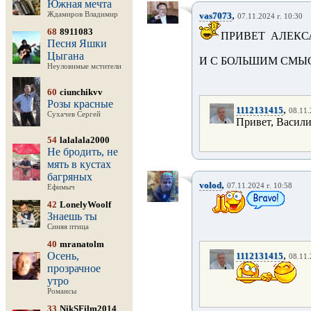
Южная мечта
,
Ждамиров Владимир
vas7073
07.11.2024 г. 10:30
68
8911083
ПРИВЕТ АЛЕКС
Песня Яшки
Цыгана
И С БОЛЬШИМ СМЫС
Неуловимые мстители
60
ciunchikvv
Розы красные
,
1112131415
08.11.
Сухачев Сергей
Привет, Васили
54
lalalala2000
Не бродить, не
мять в кустах
багряных
,
volod
07.11.2024 г. 10:58
Ефимыч
42
LonelyWoolf
Знаешь ты
Синяя птица
40
mranatolm
,
Осень,
1112131415
08.11.
прозрачное
утро
Романсы
33
NikSFilm2014