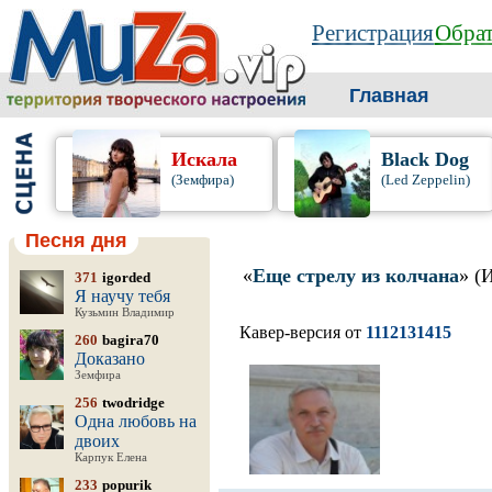
Регистрация
Обрат
Главная
Искала
Black Dog
(Земфира)
(Led Zeppelin)
Песня дня
«
Еще стрелу из колчана
» (
371
igorded
Я научу тебя
Кузьмин Владимир
Кавер-версия от
1112131415
260
bagira70
Доказано
Земфира
256
twodridge
Одна любовь на
двоих
Карпук Елена
233
popurik