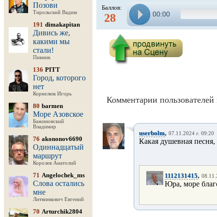
Позови
Баллов:
Тирольский Вадим
00:00
28
191
dimakapitan
Дивись же,
какими мы
стали!
Пикник
136
PITT
Город, которого
нет
Корнелюк Игорь
Комментарии пользователей 
80
barmen
Море Азовское
Бажиновский
Владимир
,
userbolm
07.11.2024 г. 09:20
76
akononov6690
Какая душевная песня,
Одиннадцатый
маршрут
Королев Анатолий
,
71
Angelochek_ms
1112131415
08.11.
Слова остались
Юра, море благ
мне
Литвинкович Евгений
70
Arturchik2804