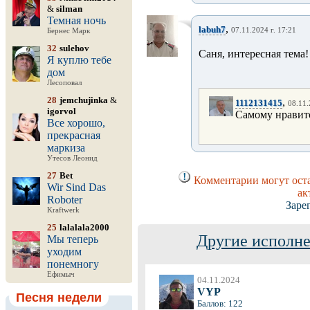
&
silman
Темная ночь
,
labuh7
07.11.2024 г. 17:21
Бернес Марк
32
sulehov
Саня, интересная тема!
Я куплю тебе
дом
Лесоповал
28
jemchujinka
&
,
1112131415
08.11.
igorvol
Самому нравитс
Все хорошо,
прекрасная
маркиза
Утесов Леонид
27
Bet
Комментарии могут оста
Wir Sind Das
ак
Roboter
Заре
Kraftwerk
25
lalalala2000
Другие исполне
Мы теперь
уходим
понемногу
Ефимыч
04.11.2024
VYP
Песня недели
Баллов: 122