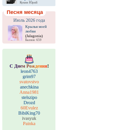
Кукин Юрий
Песня месяца
Июль 2026 года
Крылья моей
любви
(Jalagonia)
Баллов: 659
С
Д
н
е
м
Р
о
ж
д
е
н
и
я
!
leon4763
grim97
svatovstvo
anechkina
Anna1981
stelszipo
Drozd
60Evulez
BibiKing70
ivasyuk
Painka