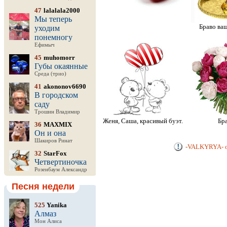
47
lalalala2000
Мы теперь
Браво ва
уходим
понемногу
Ефимыч
45
muhomorr
Губы окаянные
Среда (трио)
41
akononov6690
В городском
саду
Трошин Владимир
Женя, Саша, красивый буэт.
Бра
36
MAXMIX
Он и она
Шакиров Ринат
-VALKYRYA- о
32
StarFox
Четвертиночка
Розенбаум Александр
Песня недели
525
Yanika
Алмаз
Мон Алиса