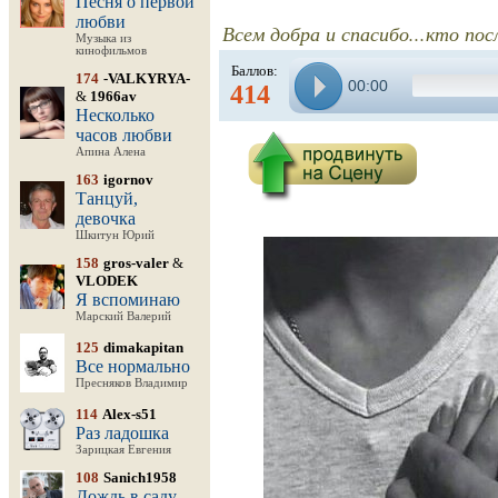
Песня о первой
любви
Всем добра и спасибо...кто по
Музыка из
кинофильмов
Баллов:
174
-VALKYRYA-
00:00
414
&
1966av
Несколько
часов любви
Апина Алена
163
igornov
Танцуй,
девочка
Шкитун Юрий
158
gros-valer
&
VLODEK
Я вспоминаю
Марский Валерий
125
dimakapitan
Все нормально
Пресняков Владимир
114
Alex-s51
Раз ладошка
Зарицкая Евгения
108
Sanich1958
Дождь в саду