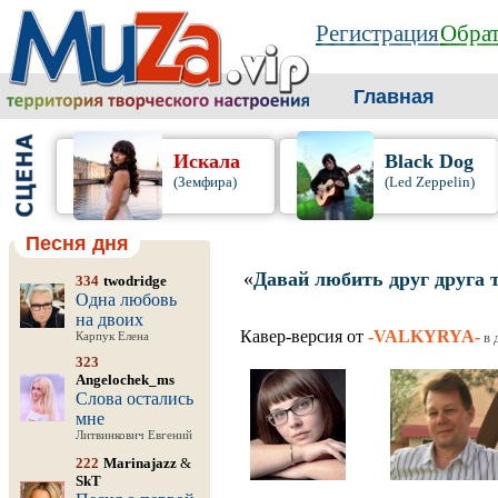
Регистрация
Обрат
Главная
Искала
Black Dog
(Земфира)
(Led Zeppelin)
Песня дня
«
Давай любить друг друга 
334
twodridge
Одна любовь
на двоих
Кавер-версия от
-VALKYRYA-
в 
Карпук Елена
323
Angelochek_ms
Слова остались
мне
Литвинкович Евгений
222
Marinajazz
&
SkT