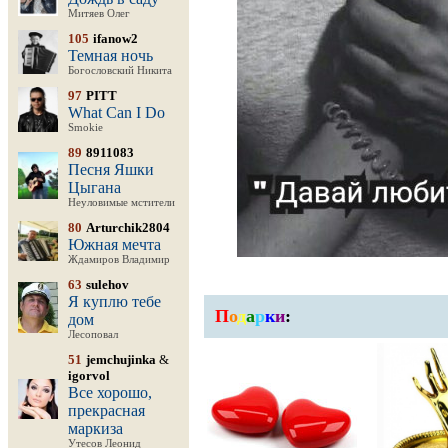
Митяев Олег
105
ifanow2
Темная ночь
Богословский Никита
97
PITT
What Can I Do
Smokie
89
8911083
Песня Яшки
Цыгана
Неуловимые мстители
80
Arturchik2804
Южная мечта
Ждамиров Владимир
63
sulehov
Я куплю тебе
П
о
д
а
р
к
и
:
дом
Лесоповал
51
jemchujinka
&
igorvol
Все хорошо,
прекрасная
маркиза
Утесов Леонид