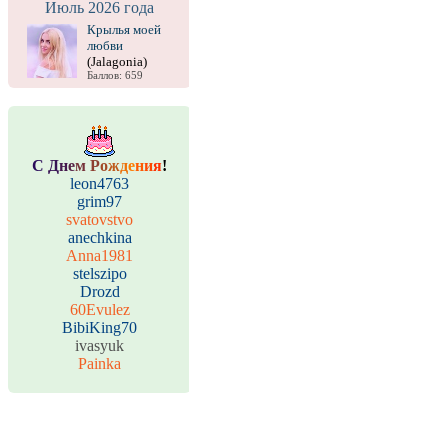
Июль 2026 года
Крылья моей
любви
(Jalagonia)
Баллов: 659
С
Д
н
е
м
Р
о
ж
д
е
н
и
я
!
leon4763
grim97
svatovstvo
anechkina
Anna1981
stelszipo
Drozd
60Evulez
BibiKing70
ivasyuk
Painka