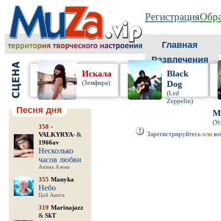
Регистрация
Обра
Главная
Развлечения
Искала
Black
(Земфира)
Dog
(Led
Zeppelin)
Песня дня
М
(У
358
-
Зарегистрируйтесь
или
во
VALKYRYA-
&
1966av
Несколько
часов любви
Апина Алена
355
Manyka
Небо
Цой Анита
319
Marinajazz
&
SkT