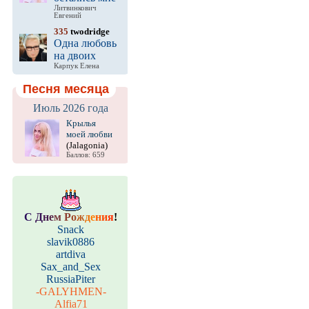
Литвинкович
Евгений
335
twodridge
Одна любовь
на двоих
Карпук Елена
Песня месяца
Июль 2026 года
Крылья
моей любви
(Jalagonia)
Баллов: 659
С
Д
н
е
м
Р
о
ж
д
е
н
и
я
!
Snack
slavik0886
artdiva
Sax_and_Sex
RussiaPiter
-GALYHMEN-
Alfia71