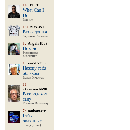
163
PITT
What Can I
Do
Smokie
130
Alex-s51
Раз ладошка
Зарицкая Евгения
92
Angela1968
Поздно
Бужинская
Екатерина
85
vas707356
Назову тебя
облаком
Быков Вячеслав
80
akononov6690
В городском
саду
Трошин Владимир
74
muhomorr
Губы
окаянные
Среда (трио)