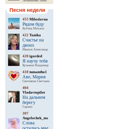
Литвиненко Анна
Песня недели
455
Miloslavna
Рядом буду
Бублик Михаил
422
Yanika
Счастье на
двоих
Иванов Александр
420
igorded
Я научу тебя
Кузьмин Владимир
418
tumantho1
Аве, Мария
Светикова Светлана
404
Vladavtopilot
На дальнем
берегу
Сармат
397
Angelochek_ms
Слова
остались мне