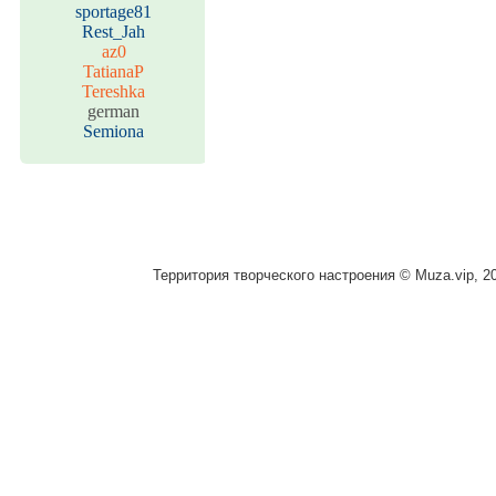
sportage81
Rest_Jah
az0
TatianaP
Tereshka
german
Semiona
Территория творческого настроения © Muza.vip, 2