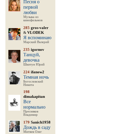
Песня о
первой
любви
Музыка из
кинофильмов
285
gros-valer
&
VLODEK
Я вспоминаю
Марский Валерий
235
igornov
Танцуй,
девочка
Шкитун Юрий
224
ifanow2
Темная ночь
Богословский
Никита
198
dimakapitan
Все
нормально
Пресняков
Владимир
179
Sanich1958
Дождь в саду
Митяев Олег