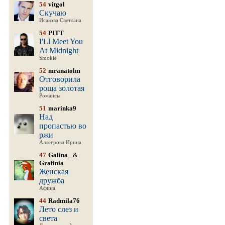
54
vitgol
Скучаю
Исакова Светлана
54
PITT
I'Ll Meet You
At Midnight
Smokie
52
mranatolm
Отговорила
роща золотая
Романсы
51
marinka9
Над
пропастью во
ржи
Аллегрова Ирина
47
Galina_
&
Grafinia
Женская
дружба
Афина
44
Radmila76
Лето слез и
света