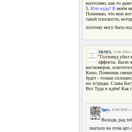
вытесняю, как-то даже
5.
Или куда?
В
моём ми
Понимаю, что мои вот 
такой плоскости, котор
поэтому могу быть нед
,
ARAKS
15.06.2026 г
"Голливуд убил 
эффекты. Были ж
костюмеров, осветител
Кино. Помнишь смешну
будет - только сплошн
ни эстрады. Слава Богу
Вот Туда и идём! Как 
,
Spev
15.06.2026 г.
Володя, рад те
хватало на этом арт-