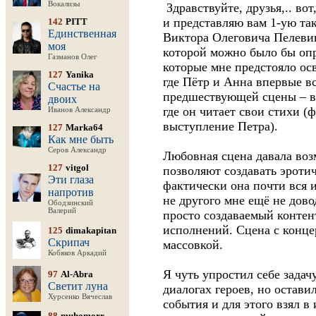
Вокализы
Здравствуйте, друзья,.. во
и представляю вам 1-ую та
142
PITT
Единственная
Виктора Олеговича Пелевин
моя
которой можно было бы опр
Газманов Олег
которые мне предстояло ос
127
Yanika
где Пётр и Анна впервые в
Счастье на
предшествующей сцены – вы
двоих
где он читает свои стихи (
Иванов Александр
выступление Петра).
127
Marka64
Как мне быть
Серов Александр
Любовная сцена давала воз
127
vitgol
позволяют создавать эротич
Эти глаза
фактически она почти вся и
напротив
не другого мне ещё не дово
Ободзинский
Валерий
просто создаваемый контен
исполнений. Сцена с конце
125
dimakapitan
Скрипач
массовкой.
Кобяков Аркадий
Я чуть упростил себе задач
97
Al-Abra
Светит луна
диалогах героев, но остав
Хурсенко Вячеслав
события и для этого взял в
88
muhomorr