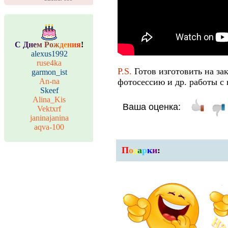
С
Д
н
е
м
Р
о
ж
д
е
н
и
я
!
alexus1992
ruse4ka
P.S.
Готов изготовить на за
garmon_ist
An-na
фотосессию и др. работы с 
Skeef
Alina_Kis
Ваша оценка:
Vektxrf
janinajanina
aqva-100
П
о
д
а
р
к
и
: