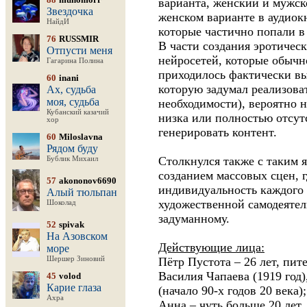
варианта, женский и мужско
Звездочка
женском варианте в аудиок
НайдИ
которые частично попали в
76
RUSSMIR
В части создания эротичес
Отпусти меня
нейросетей, которые обыч
Гагарина Полина
приходилось фактически вы
60
inani
которую задумал реализоват
Ах, судьба
моя, судьба
необходимости), вероятно н
Кубанский казачий
низка или полностью отсут
хор
генерировать контент.
60
Miloslavna
Рядом буду
Столкнулся также с таким я
Бублик Михаил
созданием массовых сцен, г
57
akononov6690
индивидуальность каждого ч
Алый тюльпан
художественной самодеятел
Шоколад
задуманному.
52
spivak
На Азовском
Действующие лица:
море
Шершер Зиновий
Пётр Пустота – 26 лет, пит
Василия Чапаева (1919 год
45
volod
Карие глаза
(начало 90-х годов 20 века);
Ахра
Анна – чуть больше 20 лет,