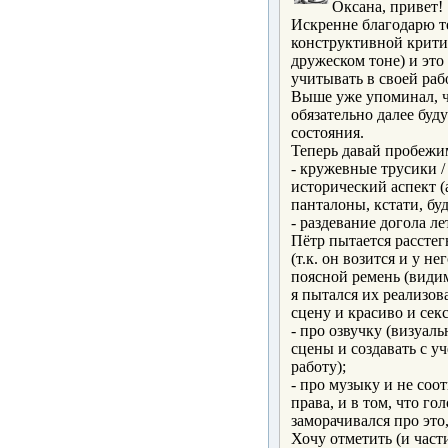
Оксана, привет!
Искренне благодарю теб
конструктивной крити
дружеском тоне) и это
учитывать в своей раб
Выше уже упоминал, ч
обязательно далее буд
состояния.
Теперь давай пробежи
- кружевные трусики /
исторический аспект (
панталоны, кстати, буд
- раздевание догола ле
Пётр пытается расстег
(т.к. он возится и у н
поясной ремень (видимо
я пытался их реализова
сцену и красиво и сек
- про озвучку (визуаль
сцены и создавать с у
работу);
- про музыку и не соот
права, и в том, что го
заморачивался про это
Хочу отметить (и част