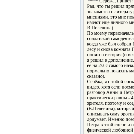
Серёжа, привет!
Рад, что ты решил прям
знакомства с литерату
мнениями, это мне по
имеют ещё личного мне
В.Пелевина).
По моему первоначаль
солдатской самодеятел
когда уже был собран 
лесу и снова комната 
понятна история (и ве
я решил в дополнение,
её на 2/3 с самого нач
нормально показать м
сказано).
Серёжа, я с тобой сог
видео, хотя если посмо
разговор Анны и Петра
практически равны - 4
зрителя, поэтому и со
(В.Пелевина), который
описывать саму эротик
додумает. Именно поэ
Петра в этой сцене и 
физической любовной с