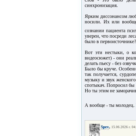
синхронизация.
Ярким диссонансом люб
носили. Их или вообщ
сознании пациента пси
уверен, что посреди лес
было в первоисточнике?
Вот эти нестыки, о ко
видеосюжет) - они реал
делать пьесу - без озву
Было бы круче. Особенно
так получается, сурдоп
музыку и звук женского
спотыкач. Попросил бы 
Но ты этим не заморачив
А вообще - ты молодец.
,
Spev
15.06.2026 г. 04