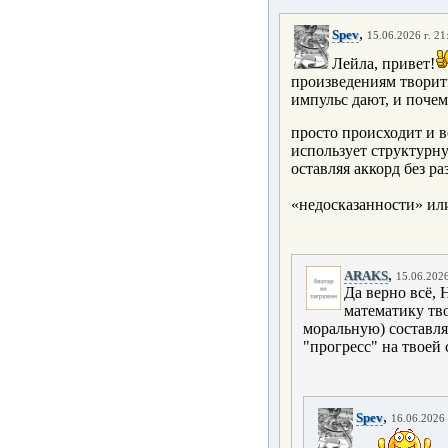
,
Spev
15.06.2026 г. 21
Лейла, привет!
произведениям творить
импульс дают, и почему
просто происходит и в
использует структурн
оставляя аккорд без р
«недосказанности» или
,
ARAKS
15.06.2026
Да верно всё,
математику тво
моральную) составля
"прогресс" на твоей 
,
Spev
16.06.2026 