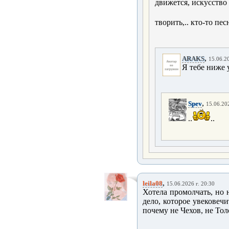
движется, искусство
творить,.. кто-то пе
,
ARAKS
15.06.20
Я тебе ниже 
,
Spev
15.06.202
..
..
,
leila08
15.06.2026 г. 20:30
Хотела промолчать, но 
дело, которое увековеч
почему не Чехов, не Тол