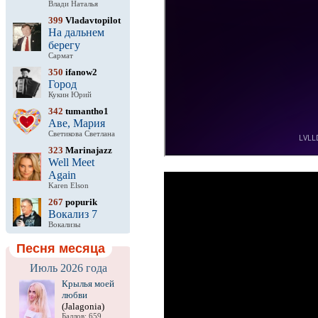
Влади Наталья
399
Vladavtopilot
На дальнем
берегу
Сармат
350
ifanow2
Город
Кукин Юрий
342
tumantho1
Аве, Мария
Светикова Светлана
323
Marinajazz
Well Meet
Again
Karen Elson
267
popurik
Вокализ 7
Вокализы
Песня месяца
Июль 2026 года
Крылья моей
любви
(Jalagonia)
Баллов: 659