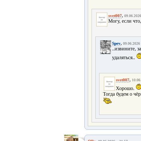
,
svet007
09.06.2026
Могу, если что
,
Spev
09.06.2026 
..извините, 
удаляться..
,
svet007
10.06
Хорошо.
Тогда будем о чё
,