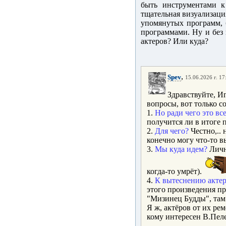
быть инструментами к
тщательная визуализаци
упомянутых программ, 
программами. Ну и без
актеров? Или куда?
,
Spev
15.06.2026 г. 17
Здравствуйте, И
вопросы, вот только с
1.
Но ради чего это вс
получится ли в итоге п
2.
Для чего?
Честно,.. 
конечно могу что-то в
3.
Мы куда идем?
Личн
когда-то умрёт).
4.
К вытеснению акте
этого произведения п
"Мизинец Будды", там
Я ж, актёров от их рем
кому интересен В.Пеле