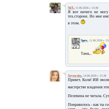
,
SkT
11.06.2026 г. 13:46
Я вот ничего не могу
тех.стороне. Но мне им
в этом.
,
Spev
11.06.2026 г. 13
Таня,..
,
Seven-sky
14.06.2026 г. 15:38
Привет, Коля! ИИ эволю
мастерстве владения эт
Пелевина не читала. Су
Понравилось - как ты с
слов - это было дел