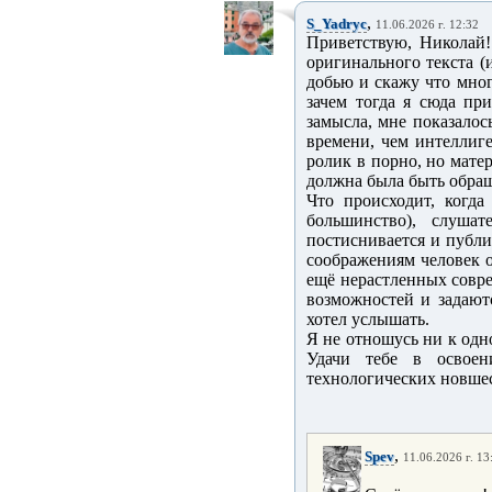
,
S_Yadryc
11.06.2026 г. 12:32
Приветствую, Николай!
оригинального текста (
добью и скажу что мног
зачем тогда я сюда пр
замысла, мне показалос
времени, чем интеллиг
ролик в порно, но мате
должна была быть обращ
Что происходит, когда
большинство), слуша
постиснивается и публи
соображениям человек 
ещё нерастленных совре
возможностей и задают
хотел услышать.
Я не отношусь ни к одн
Удачи тебе в освое
технологических новшес
,
Spev
11.06.2026 г. 13