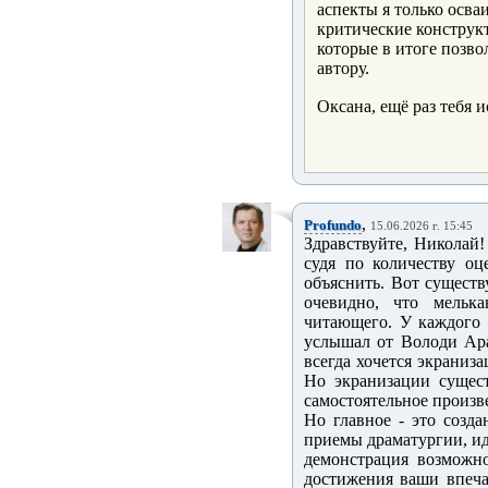
аспекты я только осва
критические конструк
которые в итоге позво
автору.
Оксана, ещё раз тебя 
,
Profundo
15.06.2026 г. 15:45
Здравствуйте, Николай!
судя по количеству о
объяснить. Вот существ
очевидно, что мельк
читающего. У каждого 
услышал от Володи Ара
всегда хочется экраниза
Но экранизации сущест
самостоятельное произве
Но главное - это созда
приемы драматургии, иде
демонстрация возможн
достижения ваши впеча