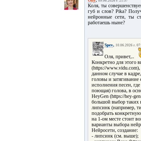
Olly
09.06.2026 г. 21:57
Коля, ты совершенствуе
губ и слов? Pika? Полу
нейронные сети, ты ст
работаешь ныне?
,
Spev
10.06.2026 г. 07
Оля, привет,..
Конкретно для этого в
(https://www.vidu.com),
данном случае в кадре
головы и затягивание 
исполнения песен, где 
поющая) голова, в осно
HeyGen (https://hey-gen
большой выбор таких н
липсинк (например, типа
подобрать конкретную 
на 1-ом месте стоит в
варианты выбора нейро
Нейросети, создание:
- липсинк (см. выше);