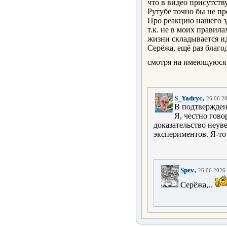
что в видео присутств
Рутубе точно бы не пр
Про реакцию нашего зд
т.к. не в моих правила
жизни складывается ид
Серёжа, ещё раз благо
смотря на имеющуюся к
,
S_Yadryc
26.06.20
В подтвержден
Я, честно гово
доказательство неув
экспериментов. Я-то 
,
Spev
26.06.2026 
Серёжа,..