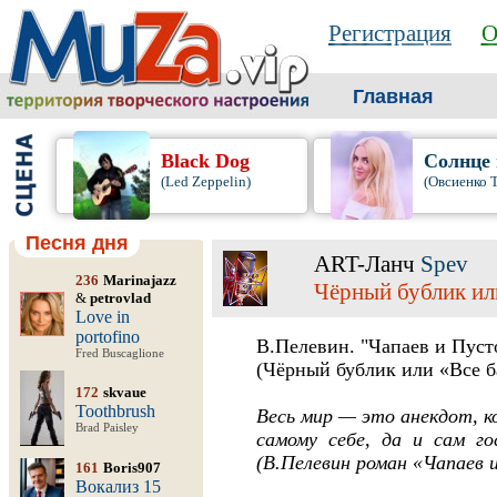
Регистрация
О
Главная
Black Dog
Солнце
(Led Zeppelin)
(Овсиенко 
Песня дня
ART-Ланч
Spev
236
Marinajazz
Чёрный бублик ил
&
petrovlad
Love in
portofino
В.Пелевин. "Чапаев и Пусто
Fred Buscaglione
(Чёрный бублик или «Все б
172
skvaue
Toothbrush
Весь мир — это анекдот, к
Brad Paisley
самому себе, да и сам го
(В.Пелевин роман «Чапаев 
161
Boris907
Вокализ 15