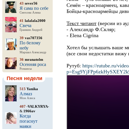
43
sever56
Семён – красноармеец, кав
Я сама по себе
Бойцы-красноармейцы диви
Смехова Алика
41
lalalala2000
Текст читают
(версии из ау
Свеча
- Александр Ф.Скляр;
Гранкин Андрей
- Elena Cigrina
39
vas707356
По белому
Хотел бы услышать ваше мн
небу
Маршал Александр
(все свои недостатки вижу 
36
mranatolm
Осенняя роса
Рутуб:
https://rutube.ru/vi
Романсы
p=Esg9YjFPp6zkHySXEY2
Песня недели
515
Yanika
Алмаз
Мон Алиса
407
-VALKYRYA-
&
1966av
Когда
погаснут
маяки