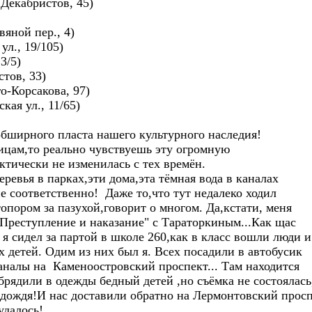
 Декабристов, 45)
яной пер., 4)
ул., 19/105)
3/5)
стов, 33)
о-Корсакова, 97)
ая ул., 11/65)
бширного пласта нашего культурного наследия!
ицам,то реально чувствуешь эту огромную
ктически не изменилась с тех времён.
ревья в парках,эти дома,эта тёмная вода в каналах
е соответственно! Даже то,что тут недалеко ходил
опором за пазухой,говорит о многом. Да,кстати, меня
"Преступление и наказание" с Тараторкиным...Как щас
 я сидел за партой в школе 260,как в класс вошли люди 
х детей. Одим из них был я. Всех посадили в автобусик
каналы на Каменоостровский проспект... Там находится
рядили в одежды бедный детей ,но съёмка не состоялась
дождя!И нас доставили обратно на Лермонтовский просп
удалось!