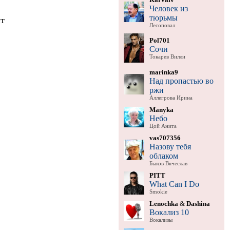
Человек из
тюрьмы
ит
Лесоповал
Pol701
Сочи
Токарев Вилли
marinka9
Над пропастью во
ржи
Аллегрова Ирина
Manyka
Небо
Цой Анита
vas707356
Назову тебя
облаком
Быков Вячеслав
PITT
What Can I Do
Smokie
Lenochka
&
Dashina
Вокализ 10
Вокализы