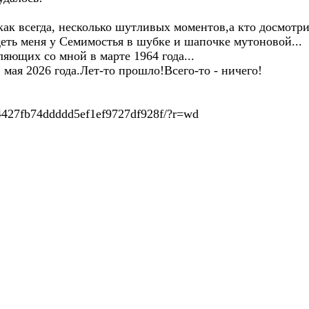
как всегда, несколько шутливых моментов,а кто досмотр
деть меня у Семимостья в шубке и шапочке мутоновой...
ляющих со мной в марте 1964 года...
 мая 2026 года.Лет-то прошло!Всего-то - ничего!
f84427fb74ddddd5ef1ef9727df928f/?r=wd