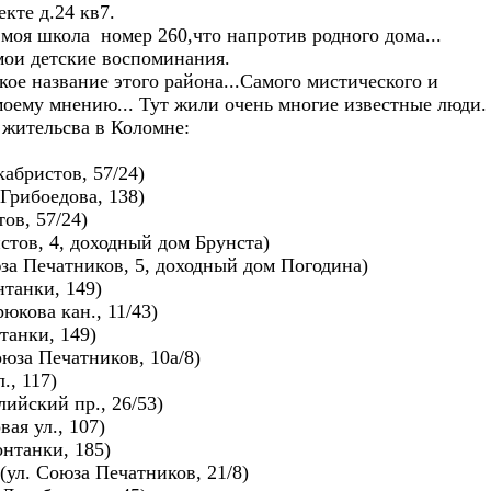
кте д.24 кв7.
,моя школа номер 260,что напротив родного дома...
 мои детские воспоминания.
ое название этого района...Самого мистического и
моему мнению... Тут жили очень многие известные люди.
 жительсва в Коломне:
абристов, 57/24)
 Грибоедова, 138)
тов, 57/24)
истов, 4, доходный дом Брунста)
юза Печатников, 5, доходный дом Погодина)
нтанки, 149)
юкова кан., 11/43)
танки, 149)
юза Печатников, 10а/8)
., 117)
ийский пр., 26/53)
ая ул., 107)
онтанки, 185)
ул. Союза Печатников, 21/8)