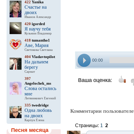
422
Yanika
Счастье на
двоих
Иванов Александр
420
igorded
Я научу тебя
Кузьмин Владимир
418
tumantho1
Аве, Мария
Светикова Светлана
404
Vladavtopilot
00:00
На дальнем
берегу
Сармат
397
Ваша оценка:
Angelochek_ms
Слова остались
мне
Литвинкович Евгений
335
twodridge
Одна любовь
Комментарии пользователе
на двоих
Карпук Елена
Страницы:
1
2
Песня месяца