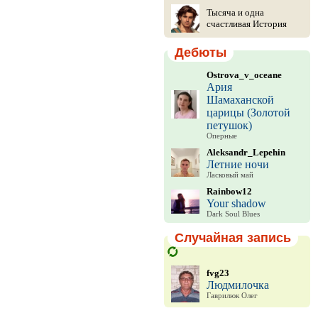
Тысяча и одна
счастливая История
Дебюты
Ostrova_v_oceane
Ария
Шамаханской
царицы (Золотой
петушок)
Оперные
Aleksandr_Lepehin
Летние ночи
Ласковый май
Rainbow12
Your shadow
Dark Soul Blues
Случайная запись
fvg23
Людмилочка
Гаврилюк Олег