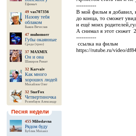
Ефимыч
-----------
В мой фильм я добавил, 
49
vas707356
Назову тебя
до конца, то сможет уви
облаком
и ещё моих родителей,гу
Быков Вячеслав
А снимал я этот сюжет 2
47
muhomorr
-----------
Губы окаянные
ссылка на фильм
Среда (трио)
https://rutube.ru/video/d
37
MAXMIX
Он и она
Шакиров Ринат
32
Karvaiv
Как много
хороших людей
Михайлов Олег
32
StarFox
Четвертиночка
Розенбаум Александр
Песня недели
455
Miloslavna
Рядом буду
Бублик Михаил