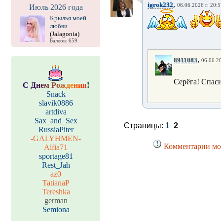
,
igrok232
06.06.2026 г. 20:5
Июль 2026 года
Крылья моей
любви
(Jalagonia)
Баллов: 659
,
8911083
06.06.20
Серёга! Спаси
С
Д
н
е
м
Р
о
ж
д
е
н
и
я
!
Snack
slavik0886
artdiva
Sax_and_Sex
Страницы:
1
2
RussiaPiter
-GALYHMEN-
Комментарии мог
Alfia71
sportage81
Rest_Jah
az0
TatianaP
Tereshka
german
Semiona