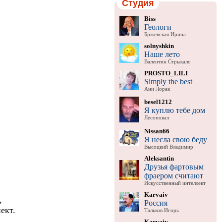
Студия
Biss
Геологи
Бржевская Ирина
solnyshkin
Наше лето
Валентин Стрыкало
PROSTO_LILI
Simply the best
Ани Лорак
besel1212
Я куплю тебе дом
Лесоповал
Nissan66
Я несла свою беду
Высоцкий Владимир
Aleksantin
Друзья фартовым
и
фраером считают
Искусственный интеллект
Karvaiv
,
Россия
ект.
Тальков Игорь
Karvaiv