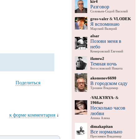
kir4
Разговор
Соловьев-Седой Василий
gros-valer
&
VLODEK
Я вспоминаю
Марский Валерий
alsar
Позови меня в
небо
Кемеровский Евгений
ifanow2
Темная ночь
Богословский Никита
akononov6690
Поделиться
В городском саду
Трошин Владимир
-VALKYRYA-
&
1966av
Несколько часов
любви
к форме комментария
↓
Апина Алена
dimakapitan
Все нормально
Пресняков Владимир