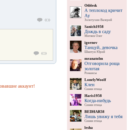
Otblesk
А теплоход кричит
Ау
Золотухин Валерий
Sanich1958
Дождь в саду
Митяев Олег
igornov
Танцуй, девочка
Шкитун Юрий
mranatolm
Отговорила роща
золотая
Романсы
LonelyWoolf
Клен
овавшие аккаунт!
Синяя птица
Haris1958
Когда-нибудь
Синяя птица
BEDHAR58
Лишь увижу я тебя
Синяя птица
lesha