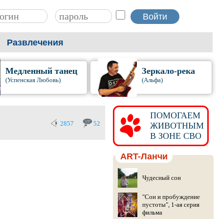
Развлечения
Медленный танец
Зеркало-река
(Успенская Любовь)
(Альфа)
ПОМОГАЕМ
2857
52
ЖИВОТНЫМ
В ЗОНЕ СВО
ART-Ланчи
Чудесный сон
"Сон и пробуждение
пустоты", 1-ая серия
фильма