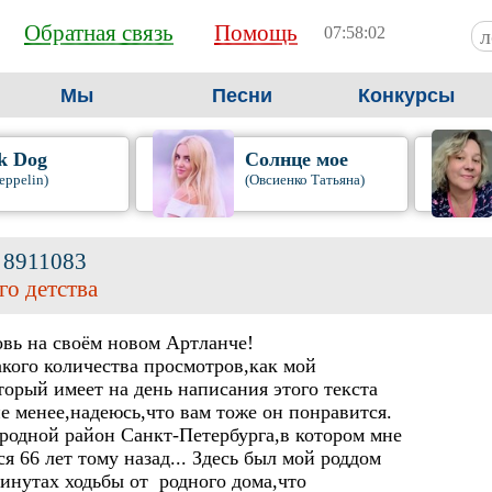
Обратная связь
Помощь
07:58:03
Мы
Песни
Конкурсы
k Dog
Солнце мое
eppelin)
(Овсиенко Татьяна)
ч
8911083
го детства
овь на своём новом Артланче!
акого количества просмотров,как мой
орый имеет на день написания этого текста
не менее,надеюсь,что вам тоже он понравится.
родной район Санкт-Петербурга,в котором мне
я 66 лет тому назад... Здесь был мой роддом
минутах ходьбы от родного дома,что