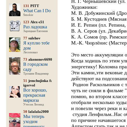
Н. Г. Чернышевский (ул.
131
PITT
Художники:
What Can I Do
М. В. Добужинский (Дров
Smokie
Б. М. Кустодиев (Мясная 
123
Alex-s51
И. Е. Репин (пл. Репина, 
Раз ладошка
В. А. Серов (ул. Декабри
Зарицкая Евгения
К. А. Сомов (пр. Римског
77
sulehov
М.-К. Чюрлёнис (Мастерск
Я куплю тебе
дом
Лесоповал
Это место аккумуляции о
73
akononov6690
Когда ходишь по этим ул
В городском
энергетику! Коломна пра
саду
Эти камни,эти вековые де
Трошин Владимир
действуют на подсознани
51
jemchujinka
&
Родион Раскольников с т
igorvol
Все хорошо,
чуть не сняли в фильме 
прекрасная
помню, во втором классе
маркиза
отобрали несколько худы
Утесов Леонид
и повезли через реки и 
50
lalalala2000
студия Ленфильм..Нас об
Мы теперь
по причине начавшегося 
уходим
Артистом стать так и не 
понемногу