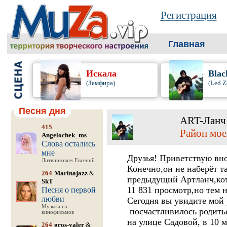
Регистрация
Главная
Искала
Blac
(Земфира)
(Led Z
Песня дня
ART-Лан
415
Район мое
Angelochek_ms
Слова остались
мне
Друзья! Приветствую вн
Литвинкович Евгений
Конечно,он не наберёт т
264
Marinajazz
&
предыдущий Артланч,кот
SkT
11 831 просмотр,но тем 
Песня о первой
любви
Сегодня вы увидите мой 
Музыка из
посчастливилось родитьс
кинофильмов
на улице Садовой, в 10 
264
gros-valer
&