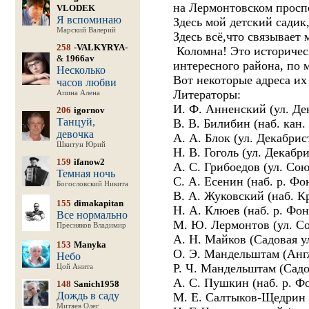
на Лермонтовском проспе
VLODEK
Я вспоминаю
Здесь мой детский садик
Марский Валерий
Здесь всё,что связывает
258
-VALKYRYA-
Коломна! Это историческ
&
1966av
интересного района, по 
Несколько
Вот некоторые адреса их
часов любви
Литераторы:
Апина Алена
И. Ф. Анненский (ул. Дек
206
igornov
Танцуй,
В. В. Билибин (наб. кан.
девочка
А. А. Блок (ул. Декабрис
Шкитун Юрий
Н. В. Гоголь (ул. Декабр
159
ifanow2
А. С. Грибоедов (ул. Со
Темная ночь
С. А. Есенин (наб. р. Фо
Богословский Никита
В. А. Жуковский (наб. Кр
155
dimakapitan
Н. А. Клюев (наб. р. Фон
Все нормально
М. Ю. Лермонтов (ул. Со
Пресняков Владимир
А. Н. Майков (Садовая ул
153
Manyka
О. Э. Мандельштам (Англ
Небо
Р. Ч. Мандельштам (Садов
Цой Анита
А. С. Пушкин (наб. р. Ф
148
Sanich1958
Дождь в саду
М. Е. Салтыков-Щедрин (
Митяев Олег