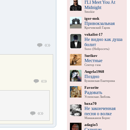
I'Ll Meet You At
Midnight
Smokie
igor-msk
Привокзальная
Кричевский Гарик
vokalist-17
Не видно как душа
болит
Suno (Нейросеть)
Surikov
Местные
Сектор газа
Angela1968
Поздно
Бужинская Екатерина
Favorite
Радовать
Успенская Любовь
baxa70
Не законченная
песня о волке
Мамажанов Борис
adagio5
Скрипач