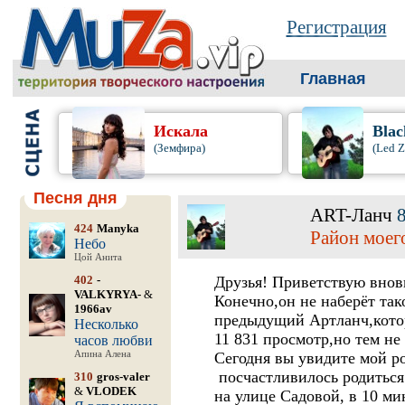
Регистрация
Главная
Искала
Blac
(Земфира)
(Led Z
Песня дня
ART-Ланч
424
Manyka
Район моего
Небо
Цой Анита
402
-
Друзья! Приветствую внов
VALKYRYA-
&
Конечно,он не наберёт так
1966av
предыдущий Артланч,котор
Несколько
11 831 просмотр,но тем не
часов любви
Апина Алена
Сегодня вы увидите мой р
посчастливилось родиться 
310
gros-valer
&
VLODEK
на улице Садовой, в 10 м