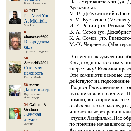
Н. Г. Чернышевский (ул. Д
Быков Вячеслав
Художники:
82
PITT
М. В. Добужинский (Дровян
I'Ll Meet You
Б. М. Кустодиев (Мясная ул
At Midnight
И. Е. Репин (пл. Репина, 3/
Smokie
В. А. Серов (ул. Декабрист
81
akononov6690
К. А. Сомов (пр. Римского
В городском
М.-К. Чюрлёнис (Мастерска
саду
Трошин Владимир
Это место аккумуляции об
58
Когда ходишь по этим ули
Arturchik2804
Спи, моя
энергетику! Коломна практ
нежность
Эти камни,эти вековые дер
Dance Music
действуют на подсознание 
58
merus
Родион Раскольников с топ
Дансинг-герл
чуть не сняли в фильме "
Вертинский
Александр
помню, во втором классе я
54
Galina_
&
отобрали несколько худых 
Grafinia
и повезли через реки и ка
Женская
студия Ленфильм..Нас обря
дружба
по причине начавшегося д
Афина
Артистом стать так и не уд