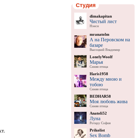
Студия
dimakapitan
Чистый лист
Нэнси
mranatolm
А на Перовском на
базаре
Высоцкий Владимир
LonelyWoolf
Марья
Синяя птица
Haris1958
Между мною и
тобою
Синяя птица
BEDHAR58
Моя любовь жива
Синяя птица
Anatoli52
Луна
Ротару София
т.
Prikolist
Sex Bomb