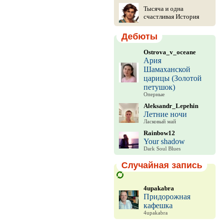
Тысяча и одна
счастливая История
Дебюты
Ostrova_v_oceane
Ария
Шамаханской
царицы (Золотой
петушок)
Оперные
Aleksandr_Lepehin
Летние ночи
Ласковый май
Rainbow12
Your shadow
Dark Soul Blues
Случайная запись
4upakabra
Придорожная
кафешка
4upakabra