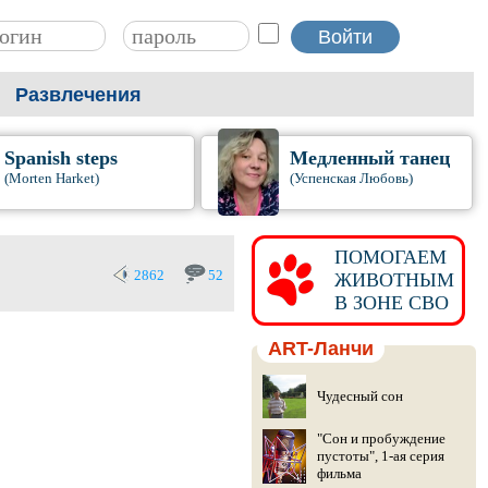
Развлечения
Spanish steps
Медленный танец
(Morten Harket)
(Успенская Любовь)
ПОМОГАЕМ
2862
52
ЖИВОТНЫМ
В ЗОНЕ СВО
ART-Ланчи
Чудесный сон
"Сон и пробуждение
пустоты", 1-ая серия
фильма