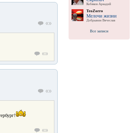
Кобяков Аркадий
TeoZorro
Мелочи жизни
Добрынин Вячеслав
Все записи
тербург!