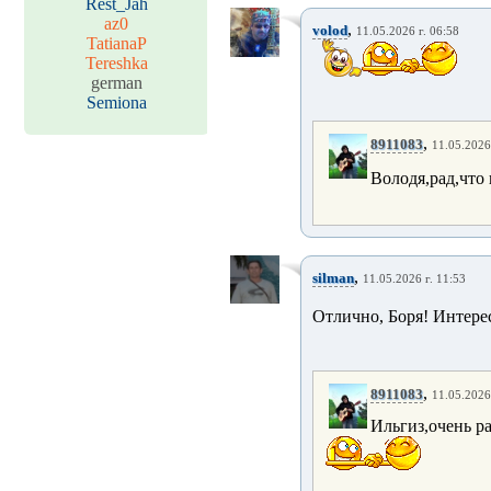
Rest_Jah
az0
,
volod
11.05.2026 г. 06:58
TatianaP
Tereshka
german
Semiona
,
8911083
11.05.2026 
Володя,рад,что
,
silman
11.05.2026 г. 11:53
Отлично, Боря! Интерес
,
8911083
11.05.2026 
Ильгиз,очень ра