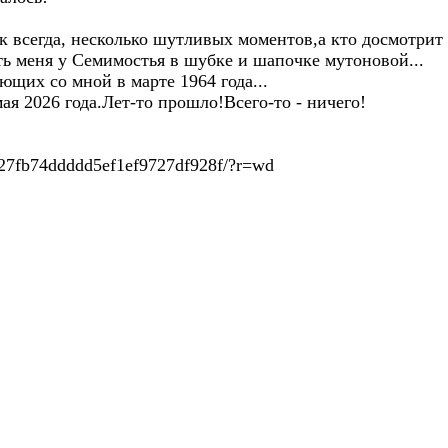
к всегда, несколько шутливых моментов,а кто досмотрит
ть меня у Семимостья в шубке и шапочке мутоновой...
ющих со мной в марте 1964 года...
ая 2026 года.Лет-то прошло!Всего-то - ничего!
4427fb74ddddd5ef1ef9727df928f/?r=wd