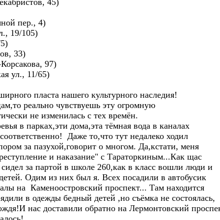
екабристов, 45)
ой пер., 4)
., 19/105)
5)
ов, 33)
-Корсакова, 97)
я ул., 11/65)
ширного пласта нашего культурного наследия!
цам,то реально чувствуешь эту огромную
ически не изменилась с тех времён.
евья в парках,эти дома,эта тёмная вода в каналах
соответственно! Даже то,что тут недалеко ходил
ором за пазухой,говорит о многом. Да,кстати, меня
Преступление и наказание" с Тараторкиным...Как щас
 сидел за партой в школе 260,как в класс вошли люди и
детей. Одим из них был я. Всех посадили в автобусик
налы на Каменоостровский проспект... Там находится
дили в одежды бедный детей ,но съёмка не состоялась,
ождя!И нас доставили обратно на Лермонтовский проспек
алось!