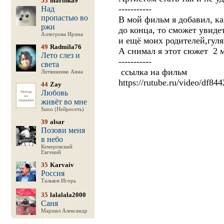
53
marinka9
-----------
Над
пропастью во
В мой фильм я добавил, ка
ржи
до конца, то сможет увиде
Аллегрова Ирина
и ещё моих родителей,гуля
49
Radmila76
А снимал я этот сюжет 2 м
Лето слез и
-----------
света
ссылка на фильм
Литвиненко Анна
https://rutube.ru/video/df8
44
Zay
Любовь
живёт во мне
Suno (Нейросеть)
39
alsar
Позови меня
в небо
Кемеровский
Евгений
35
Karvaiv
Россия
Тальков Игорь
35
lalalala2000
Саня
Маршал Александр