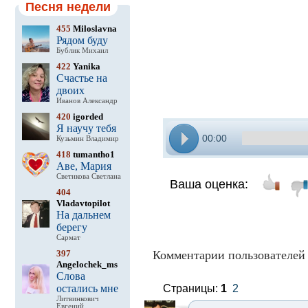
Песня недели
455
Miloslavna
Рядом буду
Бублик Михаил
422
Yanika
Счастье на
двоих
Иванов Александр
420
igorded
Я научу тебя
00:00
Кузьмин Владимир
418
tumantho1
Аве, Мария
Светикова Светлана
Ваша оценка:
404
Vladavtopilot
На дальнем
берегу
Сармат
397
Комментарии пользователей 
Angelochek_ms
Слова
остались мне
Страницы:
1
2
Литвинкович
Евгений