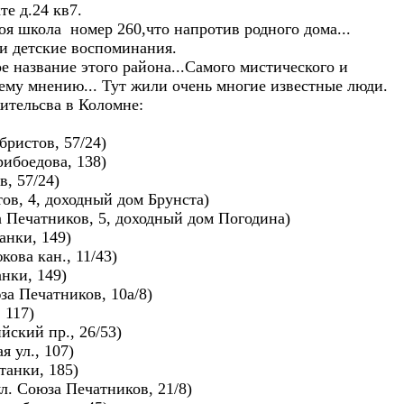
е д.24 кв7.
оя школа номер 260,что напротив родного дома...
ои детские воспоминания.
е название этого района...Самого мистического и
ему мнению... Тут жили очень многие известные люди.
ительсва в Коломне:
бристов, 57/24)
рибоедова, 138)
в, 57/24)
тов, 4, доходный дом Брунста)
а Печатников, 5, доходный дом Погодина)
анки, 149)
ова кан., 11/43)
анки, 149)
а Печатников, 10а/8)
 117)
ский пр., 26/53)
я ул., 107)
танки, 185)
л. Союза Печатников, 21/8)