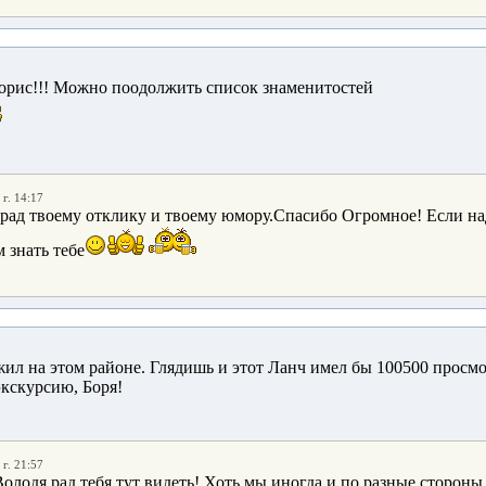
Борис!!! Можно поодолжить список знаменитостей
г. 14:17
 рад твоему отклику и твоему юмору.Спасибо Огромное! Если н
 знать тебе
жил на этом районе. Глядишь и этот Ланч имел бы 100500 просмо
экскурсию, Боря!
г. 21:57
Володя,рад тебя тут видеть! Хоть мы иногда и по разные сторон