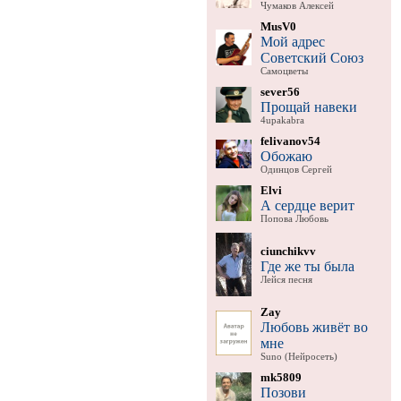
Чумаков Алексей
MusV0
Мой адрес
Советский Союз
Самоцветы
sever56
Прощай навеки
4upakabra
felivanov54
Обожаю
Одинцов Сергей
Elvi
А сердце верит
Попова Любовь
ciunchikvv
Где же ты была
Лейся песня
Zay
Любовь живёт во
мне
Suno (Нейросеть)
mk5809
Позови