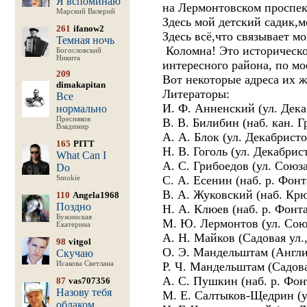
Я вспоминаю
на Лермонтовском проспект
Марский Валерий
Здесь мой детский садик,м
261
ifanow2
Здесь всё,что связывает м
Темная ночь
Коломна! Это историческо
Богословский
Никита
интересного района, по мо
209
Вот некоторые адреса их ж
dimakapitan
Литераторы:
Все
И. Ф. Анненский (ул. Дека
нормально
Пресняков
В. В. Билибин (наб. кан. Г
Владимир
А. А. Блок (ул. Декабристо
165
PITT
Н. В. Гоголь (ул. Декабрис
What Can I
А. С. Грибоедов (ул. Союз
Do
С. А. Есенин (наб. р. Фонт
Smokie
В. А. Жуковский (наб. Крюк
110
Angela1968
Поздно
Н. А. Клюев (наб. р. Фонт
Бужинская
М. Ю. Лермонтов (ул. Союз
Екатерина
А. Н. Майков (Садовая ул.,
98
vitgol
О. Э. Мандельштам (Англий
Скучаю
Исакова Светлана
Р. Ч. Мандельштам (Садова
А. С. Пушкин (наб. р. Фон
87
vas707356
Назову тебя
М. Е. Салтыков-Щедрин (у
облаком