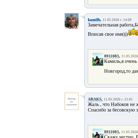
,
kamilb
11.05.2026 г. 14:09
Замечательная работа,
Вписав свое имя)))
,
8911083
11.05.2026 
Камиль,я очень
Новгород,то дам
,
ARAKS
11.05.2026 г. 21:01
Жаль , что Набоков не 
Спасибо за бесовскую 
,
8911083
11.05.2026 
Скажу честно, 