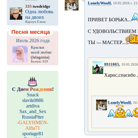
,
LonelyWoolf
10.05.2026 г. 21
335
twodridge
Одна любовь
на двоих
ПРИВЕТ БОРЬКА...
Карпук Елена
С УДОВОЛЬСТВИЕМ П
Песня месяца
Июль 2026 года
ТЫ --- МАСТЕР...
Крылья
моей любви
(Jalagonia)
Баллов: 659
,
8911083
10.05.2026 
Харис,спасибо , 
С
Д
н
е
м
Р
о
ж
д
е
н
и
я
!
Snack
slavik0886
,
LonelyWoolf
10.
artdiva
Sax_and_Sex
RussiaPiter
-GALYHMEN-
Alfia71
sportage81