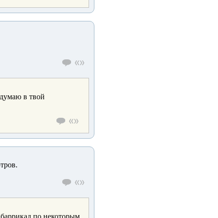
адумаю в твой
тров.
ы баррикад по некоторым