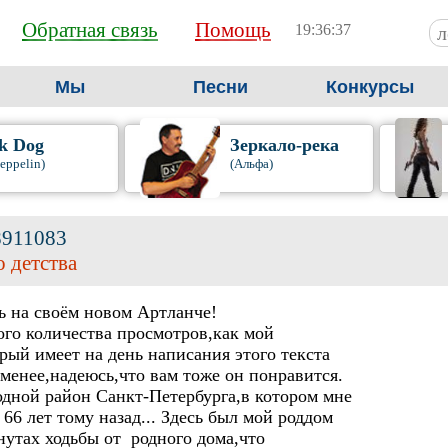
Обратная связь
Помощь
19:36:38
Мы
Песни
Конкурсы
k Dog
Зеркало-река
eppelin)
(Альфа)
8911083
 детства
ь на своём новом Артланче!
ого количества просмотров,как мой
ый имеет на день написания этого текста
 менее,надеюсь,что вам тоже он понравится.
одной район Санкт-Петербурга,в котором мне
66 лет тому назад... Здесь был мой роддом
инутах ходьбы от родного дома,что