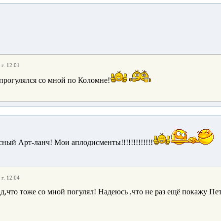
г. 12:01
 прогулялся со мной по Коломне!
ный Арт-ланч! Мои аплодисменты!!!!!!!!!!!!!
г. 12:04
д,что тоже со мной погулял! Надеюсь ,что не раз ещё покажу Пе