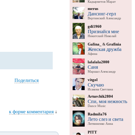
Кадырметов Марат
merus
Дансинг-герл
Вертинский Александр
gdi1960
Признайся мне
Никитский Николай
Galina_
&
Grafinia
Женская дружба
Афина
lalalala2000
Саня
Маршал Александр
vitgol
Поделиться
Скучаю
Исакова Светлана
Arturchik2804
Спи, моя нежность
Dance Music
к форме комментария
↓
Radmila76
Лето слез и света
Литвиненко Анна
PITT