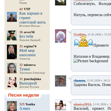
Пламя
Соболезную, Волод
43
VYP
Как хорошо в
Натуль, перевела сей
стране
советской жить
Кочетков Михаил
36
sever56
,
Grafinia
11.01.2026 г. 15:53
Без тебя
Хоралов Аркадий
Примите
32
regina74
Мой мир
наполнен
Наталия и Владимир. 
Алькасар
32
tuleneva
Туман
Эгромжан Александр
31
jemchujinka
,
chanson
11.01.2026 г. 16:21
Выходной
Здарова Василь. Помо
Детские Русские
Песня недели
,
525
Yanika
akmira2814
11.01.2026 г. 
Алмаз
Василий, привет. П