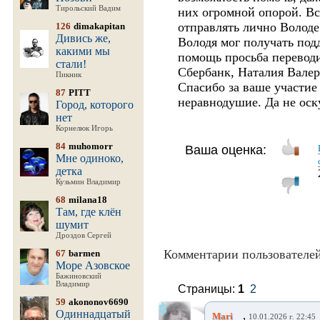
Тирольский Вадим
них огромной опорой. В
отправлять лично Волод
126
dimakapitan
Дивись же,
Володя мог получать по
какими мы
помощь просьба переводи
стали!
Сбербанк, Наталия Валер
Пикник
Спасибо за ваше участие
87
PITT
неравнодушие. Да не оск
Город, которого
нет
Корнелюк Игорь
84
muhomorr
Ваша оценка:
Мне одиноко,
детка
Кузьмин Владимир
68
milana18
Там, где клён
шумит
Дроздов Сергей
Комментарии пользователей
67
barmen
Море Азовское
Бажиновский
Владимир
Страницы:
1
2
59
akononov6690
Одиннадцатый
,
Mari__
10.01.2026 г. 22:45