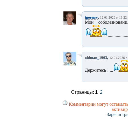
,
igornov
12.01.2026 г. 16:22
Мои соболезновани
.................
,
oldman_1963
12.01.2026 г.
Держитесь ! ...
Страницы:
1
2
Комментарии могут оставлять
активир
Зарегистр