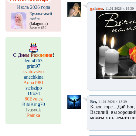
Июль 2026 года
,
galatea
11.01.2026 г. 18:30
Крылья моей
любви
(Jalagonia)
Баллов: 659
С
Д
н
е
м
Р
о
ж
д
е
н
и
я
!
leon4763
grim97
svatovstvo
anechkina
.....
Anna1981
stelszipo
Drozd
60Evulez
,
Bet
11.01.2026 г. 18:39
BibiKing70
Какое горе... Дай Бог
ivasyuk
Василий, вы хороший 
Painka
можем хоть чем-то по