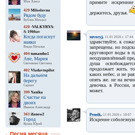
Мон Алиса
примите искренние
429
Miloslavna
держитесь, друзья.
Рядом буду
Бублик Михаил
420
-VALKYRYA-
&
1966av
,
Когда погаснут
suvoryj
11.01.2026 г. 17:44
здравствуйте. к сож
маяки
запрещены. но подска
Влади Наталья
круговорот воды в пр
404
tumantho1
неодушевлённый предм
Аве, Мария
душа освобождает
Светикова Светлана
продолжает жить. то
402
Vladavtopilot
каких небес. и не рая
На дальнем
опять же. не на вечн
берегу
девочка. в России, 
Сармат
может.
399
Yanika
Счастье на
двоих
Иванов Александр
,
363
ifanow2
Pensik
11.01.2026 г. 18:07
Город
Искренне соболезную..
Кукин Юрий
Песня месяца