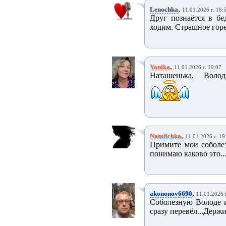
,
Lenochka
11.01.2026 г. 18:
Друг познаётся в бед
ходим. Страшное горе
,
Yanika
11.01.2026 г. 19:07
Наташенька, Волод
,
Natulichka
11.01.2026 г. 19
Примите мои соболез
понимаю каково это...
,
akononov6690
11.01.2026 
Соболезную Володе и
сразу перевёл...Держи