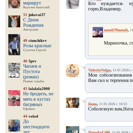
маршрут
Кто нуждается- н
Королев Анатолий
горю,Владимир.
51
jukovai37
С Днем
Рождения
,
natali76natali
Авторские
11
49
ciunchikvv
Мариночка, сп
Розы красные
Сухачев Сергей
46
Spev
Чапаев и
,
ValeriaVolga
11.01.2026 г.
Пустота
Мои соболезнования 
(роман)
Вам сил и терпения п
Разные судьбы
45
lalalala2000
Не бродить, не
мять в кустах
,
ilana
багряных
11.01.2026 г. 10:53
Соболезную вам,Ната
Ефимыч
44
volod
До
шестнадцати
лет
,
NatashaLi09
11.01.2026 г. 