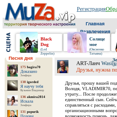
Регистрация
Обра
Главная
Развлечения
Black
Солнце
Dog
мое
(Led
(Овсиенко
Zeppelin)
Татьяна)
Песня дня
З
ART-Ланч
Wasily
(А
175
bagira70
Друзья, нужна по
Доказано
Земфира
138
igorded
Друзья, прошу вашей по
Я научу тебя
Володя, VLADIMIR70, п
Кузьмин Владимир
утрату... После продолжи
136
akmira2814
единственный сын. Сейча
Искала
справляться с расходами
Земфира
организационными вопрос
131
popurik
возможность помочь, даж
Позови