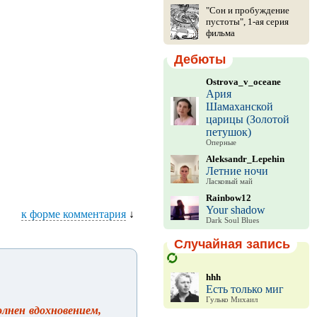
"Сон и пробуждение
пустоты", 1-ая серия
фильма
Дебюты
Ostrova_v_oceane
Ария
Шамаханской
царицы (Золотой
петушок)
Оперные
Aleksandr_Lepehin
Летние ночи
Ласковый май
Rainbow12
Your shadow
к форме комментария
↓
Dark Soul Blues
Случайная запись
hhh
Есть только миг
Гулько Михаил
лнен вдохновением,