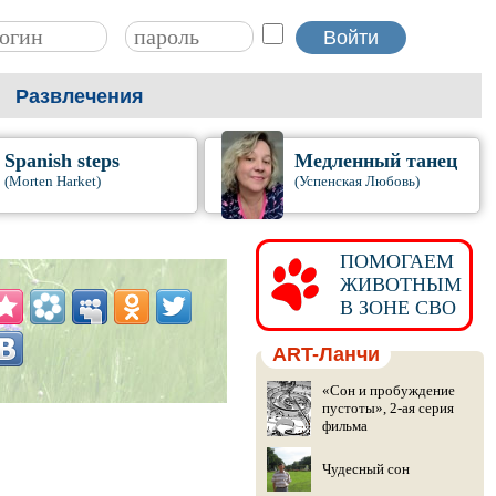
Развлечения
Spanish steps
Медленный танец
(Morten Harket)
(Успенская Любовь)
ПОМОГАЕМ
ЖИВОТНЫМ
В ЗОНЕ СВО
ART-Ланчи
«Сон и пробуждение
пустоты», 2-ая серия
фильма
Чудесный сон