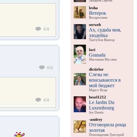
Захаров Сергей
lesha
Ветерок
Воскресение
serweb
Ах, судьба моя,
злодейка
Трегубов Виктор
lori
Granada
Магомаев Муслим
dictirlor
Слезы не
вписываются в
мой бюджет
Марго Нуар
besel1212
Le Jardin Du
Luxembourg
Joe Dassin
-andrey
Отговорила роща
золотая
Пономаренко Григорий