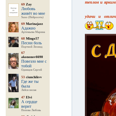
теплом и яркими
69
Zay
Любовь
живёт во мне
удачи и отлич
Suno (Нейросеть)
69
Marinajazz
Адажио
Артемьева Марина
68
Mingo57
Песни боль
Портной Леонид
67
akononov6690
Повезло мне с
тобой
Одинцов Сергей
53
ciunchikvv
Где же ты
была
Лейся песня
47
Elvi
А сердце
верит
Попова Любовь