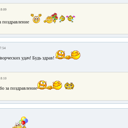
18:09
а поздравление
7:54
ворческих удач! Будь здрав!
18:10
о за поздравление