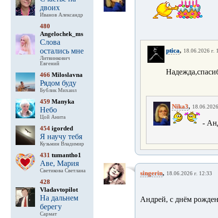
двоих
Иванов Александр
480
Angelochek_ms
Слова
,
остались мне
ptica
18.06.2026 г. 
Литвинкович
Евгений
Надежда,спасиб
466
Miloslavna
Рядом буду
Бублик Михаил
459
Manyka
,
Nika3
18.06.2026
Небо
Цой Анита
- Ан
454
igorded
Я научу тебя
Кузьмин Владимир
431
tumantho1
Аве, Мария
Светикова Светлана
,
singerin
18.06.2026 г. 12:33
428
Vladavtopilot
На дальнем
Андрей, с днём рожден
берегу
Сармат