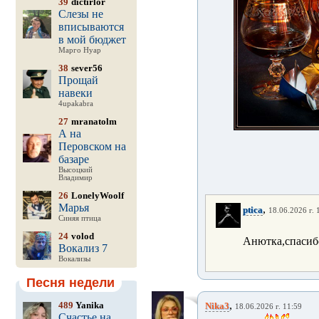
39
dictirlor
Слезы не
вписываются
в мой бюджет
Марго Нуар
38
sever56
Прощай
навеки
4upakabra
27
mranatolm
А на
Перовском на
базаре
Высоцкий
Владимир
26
LonelyWoolf
Марья
,
ptica
18.06.2026 г. 
Синяя птица
24
volod
Анютка,спасибо
Вокализ 7
Вокализы
Песня недели
,
489
Yanika
Nika3
18.06.2026 г. 11:59
Счастье на