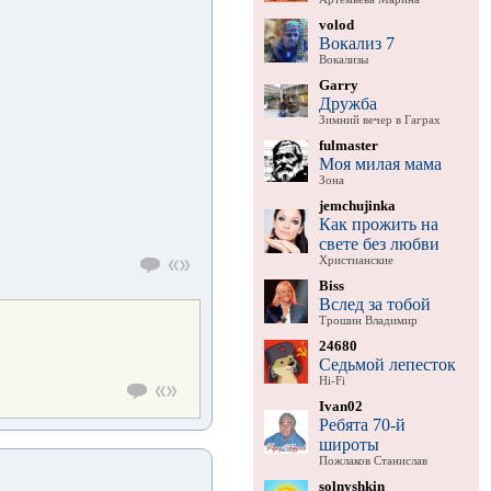
volod
Вокализ 7
Вокализы
Garry
Дружба
Зимний вечер в Гаграх
fulmaster
Моя милая мама
Зона
jemchujinka
Как прожить на
свете без любви
Христианские
Biss
Вслед за тобой
Трошин Владимир
24680
Седьмой лепесток
Hi-Fi
Ivan02
Ребята 70-й
широты
Пожлаков Станислав
solnyshkin