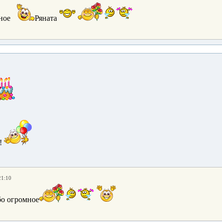
ное
Ряната
!
21:10
бо огромное