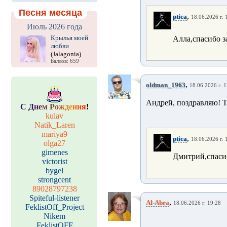
Песня месяца
,
ptica
18.06.2026 г. 
Июль 2026 года
Крылья моей
Алла,спасибо з
любви
(Jalagonia)
Баллов: 659
,
oldman_1963
18.06.2026 г. 1
Андрей, поздравляю! Т
С
Д
н
е
м
Р
о
ж
д
е
н
и
я
!
kulav
Natik_Laren
mariya9
,
ptica
18.06.2026 г. 
olga27
gimenes
Дмитрий,спасиб
victorist
bygel
strongcent
89028797238
Spiteful-listener
,
Al-Abra
18.06.2026 г. 19:28
FeklistOff_Project
Nikem
FeklistOFF