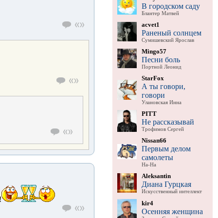
В городском саду
Блантер Матвей
acvet1
Раненый солнцем
Сумишевский Ярослав
Mingo57
Песни боль
Портной Леонид
StarFox
А ты говори,
говори
Улановская Инна
PITT
Не рассказывай
Трофимов Сергей
Nissan66
Первым делом
самолеты
На-На
Aleksantin
Диана Гурцкая
Искусственный интеллект
!
kir4
Осенняя женщина