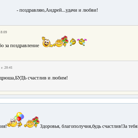
- поздравляю,Андрей...удачи и любви!
18:09
о за поздравление
 г. 20:41
дрюша,БУДЬ счастлив и любим!
ия!
Здоровья, благополучия,будь счастлив!За тебя