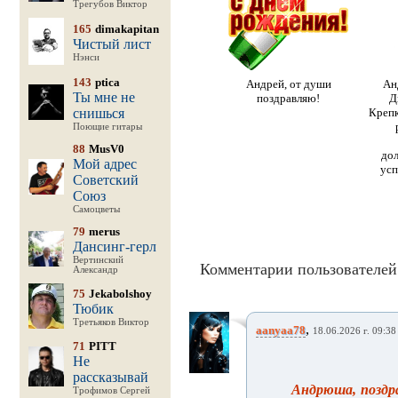
Трегубов Виктор
165
dimakapitan
Чистый лист
Нэнси
143
ptica
Андрей, от души
Ан
Ты мне не
поздравляю!
Д
снишься
Крепк
Поющие гитары
88
MusV0
дол
Мой адрес
усп
Советский
Союз
Самоцветы
79
merus
Дансинг-герл
Вертинский
Комментарии пользователей 
Александр
75
Jekabolshoy
Тюбик
Третьяков Виктор
,
aanyaa78
18.06.2026 г. 09:38
71
PITT
Не
рассказывай
Андрюша, поздр
Трофимов Сергей