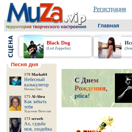
Регистрация
Главная
Black Dog
Ис
(Led Zeppelin)
(Зем
Песня дня
179
Marka64
С
Д
н
е
м
Небесный
калькулятор
Р
о
ж
д
е
н
и
я
,
Митяев Олег
ptica
!
175
Al-Abra
Как забыть
тебя
Хурсенко Вячеслав
173
serweb
Ах, судьба
моя, злодейка