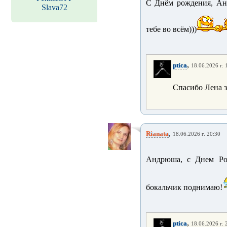
С Днём рождения, А
Slava72
тебе во всём)))
,
ptica
18.06.2026 г. 
Спасибо Лена з
,
Rianata
18.06.2026 г. 20:30
Андрюша, с Днем Ро
бокальчик поднимаю!
,
ptica
18.06.2026 г. 