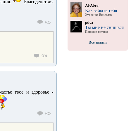
лания.
Благоденствия
Al-Abra
Как забыть тебя
Хурсенко Вячеслав
ptica
Ты мне не снишься
Поющие гитары
Все записи
астье твое и здоровье -