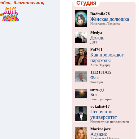
Студия
юбви, благополучия,
Radmila76
Женская долюшка
Николаева Людмила
Medya
Дождь
ДДТ
Pol701
Как провожают
пароходы
Хиль Эдуард
1112131415
Фая
Колибри
suvoryj
Бог
Лепс Григорий
vokalist-17
Песня про
университет
Неизвестные исполнители
Marinajazz
Адажио
Артемьева Марина