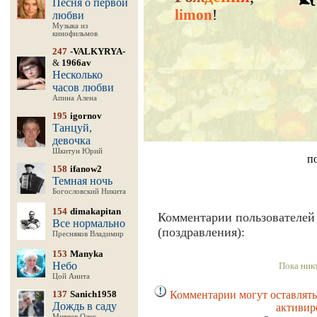
Песня о первой
limon
!
любви
Музыка из
кинофильмов
247
-VALKYRYA-
&
1966av
Несколько
часов любви
Апина Алена
195
igornov
Танцуй,
девочка
Шкитун Юрий
п
158
ifanow2
Темная ночь
Богословский Никита
154
dimakapitan
Комментарии пользователей
Все нормально
(поздравления):
Пресняков Владимир
153
Manyka
Небо
Пока ник
Цой Анита
137
Sanich1958
Комментарии могут оставлять
Дождь в саду
активир
Митяев Олег