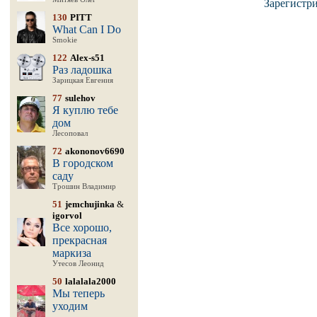
Зарегистр
130
PITT
What Can I Do
Smokie
122
Alex-s51
Раз ладошка
Зарицкая Евгения
77
sulehov
Я куплю тебе
дом
Лесоповал
72
akononov6690
В городском
саду
Трошин Владимир
51
jemchujinka
&
igorvol
Все хорошо,
прекрасная
маркиза
Утесов Леонид
50
lalalala2000
Мы теперь
уходим