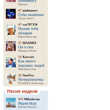
понемногу
Ефимыч
47
muhomorr
Губы окаянные
Среда (трио)
47
vas707356
Назову тебя
облаком
Быков Вячеслав
37
MAXMIX
Он и она
Шакиров Ринат
32
Karvaiv
Как много
хороших людей
Михайлов Олег
32
StarFox
Четвертиночка
Розенбаум Александр
Песня недели
455
Miloslavna
Рядом буду
Бублик Михаил