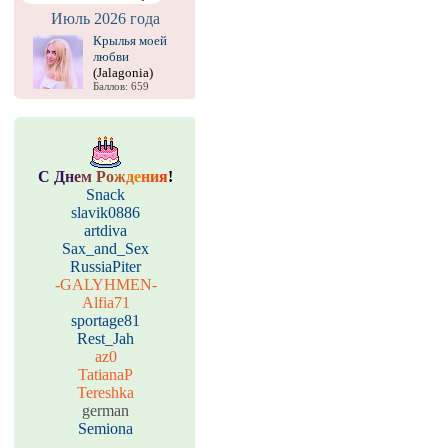
Июль 2026 года
Крылья моей
любви
(Jalagonia)
Баллов: 659
С
Д
н
е
м
Р
о
ж
д
е
н
и
я
!
Snack
slavik0886
artdiva
Sax_and_Sex
RussiaPiter
-GALYHMEN-
Alfia71
sportage81
Rest_Jah
az0
TatianaP
Tereshka
german
Semiona