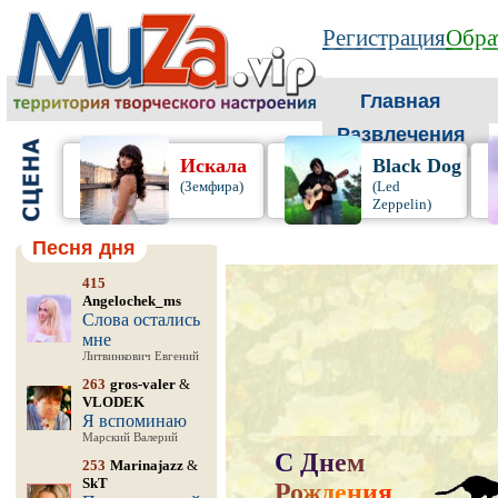
Регистрация
Обра
Главная
Развлечения
Искала
Black Dog
(Земфира)
(Led
Zeppelin)
Песня дня
415
Angelochek_ms
Слова остались
мне
Литвинкович Евгений
263
gros-valer
&
VLODEK
Я вспоминаю
Марский Валерий
С
Д
н
е
м
253
Marinajazz
&
SkT
Р
о
ж
д
е
н
и
я
,