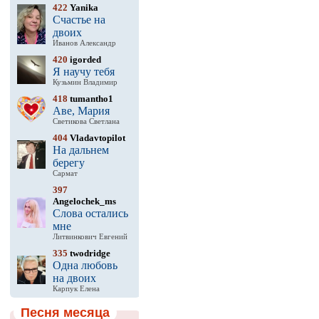
422
Yanika
Счастье на
двоих
Иванов Александр
420
igorded
Я научу тебя
Кузьмин Владимир
418
tumantho1
Аве, Мария
Светикова Светлана
404
Vladavtopilot
На дальнем
берегу
Сармат
397
Angelochek_ms
Слова остались
мне
Литвинкович Евгений
335
twodridge
Одна любовь
на двоих
Карпук Елена
Песня месяца