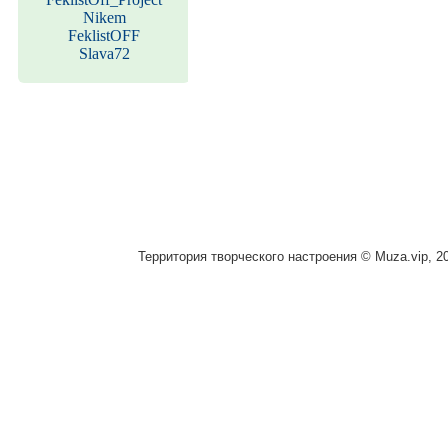
Nikem
FeklistOFF
Slava72
Территория творческого настроения © Muza.vip, 2