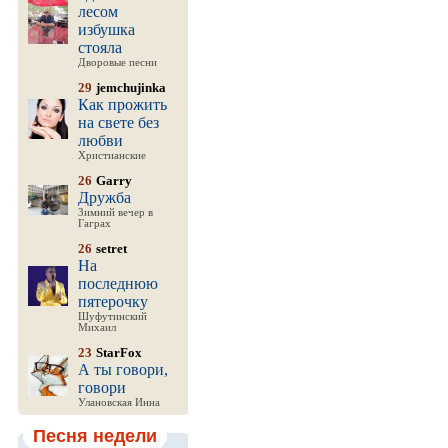
лесом
избушка
стояла
Дворовые песни
29
jemchujinka
Как прожить
на свете без
любви
Христианские
26
Garry
Дружба
Зимний вечер в
Гаграх
26
setret
На
последнюю
пятерочку
Шуфутинский
Михаил
23
StarFox
А ты говори,
говори
Улановская Инна
Песня недели