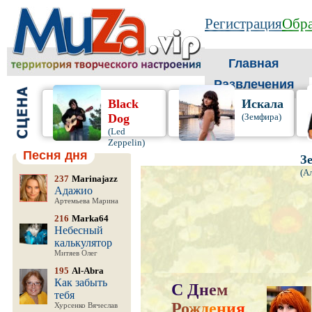
Регистрация
Обра
Главная
Развлечения
Black
Искала
Dog
(Земфира)
(Led
Zeppelin)
Песня дня
З
(А
237
Marinajazz
Адажио
Артемьева Марина
216
Marka64
Небесный
калькулятор
Митяев Олег
195
Al-Abra
Как забыть
С
Д
н
е
м
тебя
Р
о
ж
д
е
н
и
я
,
Хурсенко Вячеслав