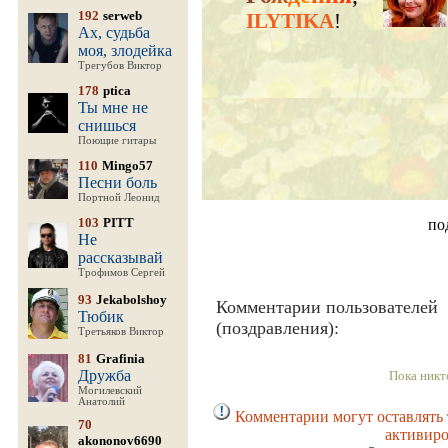
192
serweb
ILYTIKA
!
Ах, судьба
моя, злодейка
Трегубов Виктор
178
ptica
Ты мне не
снишься
Поющие гитары
110
Mingo57
Песни боль
Портной Леонид
103
PITT
по
Не
рассказывай
Трофимов Сергей
93
Jekabolshoy
Комментарии пользователей
Тюбик
(поздравления):
Третьяков Виктор
81
Grafinia
Дружба
Пока никт
Могилевский
Анатолий
Комментарии могут оставлять 
70
активиро
akononov6690