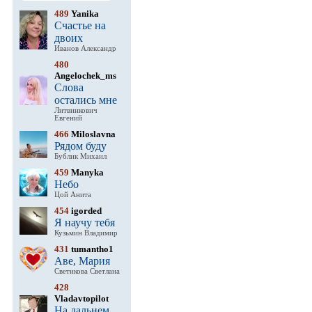
489
Yanika
Счастье на
двоих
Иванов Александр
480
Angelochek_ms
Слова
остались мне
Литвинкович
Евгений
466
Miloslavna
Рядом буду
Бублик Михаил
459
Manyka
Небо
Цой Анита
454
igorded
Я научу тебя
Кузьмин Владимир
431
tumantho1
Аве, Мария
Светикова Светлана
428
Vladavtopilot
На дальнем