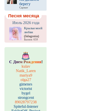
берегу
Сармат
Песня месяца
Июль 2026 года
Крылья моей
любви
(Jalagonia)
Баллов: 659
С
Д
н
е
м
Р
о
ж
д
е
н
и
я
!
kulav
Natik_Laren
mariya9
olga27
gimenes
victorist
bygel
strongcent
89028797238
Spiteful-listener
FeklistOff_Project