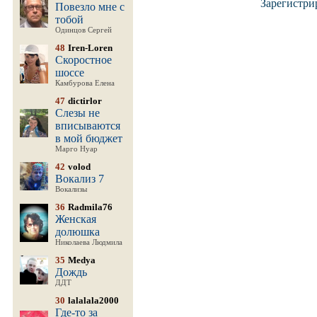
Зарегистри
Повезло мне с
тобой
Одинцов Сергей
48
Iren-Loren
Скоростное
шоссе
Камбурова Елена
47
dictirlor
Слезы не
вписываются
в мой бюджет
Марго Нуар
42
volod
Вокализ 7
Вокализы
36
Radmila76
Женская
долюшка
Николаева Людмила
35
Medya
Дождь
ДДТ
30
lalalala2000
Где-то за