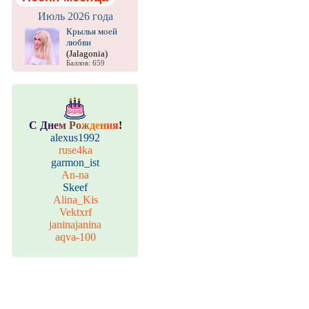
Июль 2026 года
Крылья моей
любви
(Jalagonia)
Баллов: 659
С
Д
н
е
м
Р
о
ж
д
е
н
и
я
!
alexus1992
ruse4ka
garmon_ist
An-na
Skeef
Alina_Kis
Vektxrf
janinajanina
aqva-100