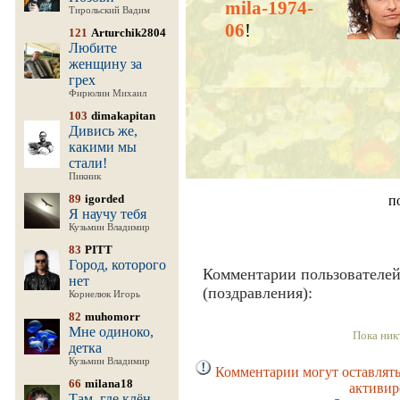
mila-1974-
Тирольский Вадим
06
!
121
Arturchik2804
Любите
женщину за
грех
Фирюлин Михаил
103
dimakapitan
Дивись же,
какими мы
стали!
Пикник
89
igorded
п
Я научу тебя
Кузьмин Владимир
83
PITT
Город, которого
Комментарии пользователе
нет
(поздравления):
Корнелюк Игорь
82
muhomorr
Мне одиноко,
Пока ник
детка
Кузьмин Владимир
Комментарии могут оставлять
66
milana18
активир
Там, где клён