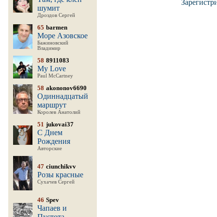
Зарегистр
шумит
Дроздов Сергей
65
barmen
Море Азовское
Бажиновский
Владимир
58
8911083
My Love
Paul McCartney
58
akononov6690
Одиннадцатый
маршрут
Королев Анатолий
51
jukovai37
С Днем
Рождения
Авторские
47
ciunchikvv
Розы красные
Сухачев Сергей
46
Spev
Чапаев и
Пустота