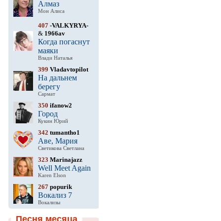
Алмаз
Мон Алиса
407
-VALKYRYA-
&
1966av
Когда погаснут
маяки
Влади Наталья
399
Vladavtopilot
На дальнем
берегу
Сармат
350
ifanow2
Город
Кукин Юрий
342
tumantho1
Аве, Мария
Светикова Светлана
323
Marinajazz
Well Meet Again
Karen Elson
267
popurik
Вокализ 7
Вокализы
Песня месяца