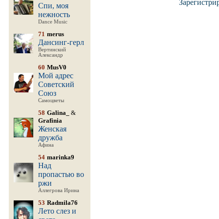
Зарегистри
Спи, моя
нежность
Dance Music
71
merus
Дансинг-герл
Вертинский
Александр
60
MusV0
Мой адрес
Советский
Союз
Самоцветы
58
Galina_
&
Grafinia
Женская
дружба
Афина
54
marinka9
Над
пропастью во
ржи
Аллегрова Ирина
53
Radmila76
Лето слез и