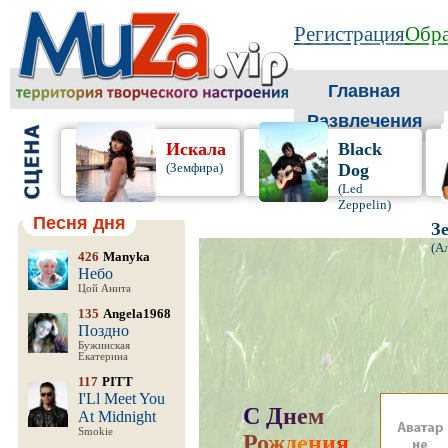
Регистрация
Обра
Главная
Развлечения
Искала
Black
(Земфира)
Dog
(Led
Zeppelin)
Песня дня
З
(А
426
Manyka
Небо
Цой Анита
135
Angela1968
Поздно
Бужинская
Екатерина
117
PITT
I'Ll Meet You
С
Д
н
е
м
At Midnight
Smokie
Р
о
ж
д
е
н
и
я
,