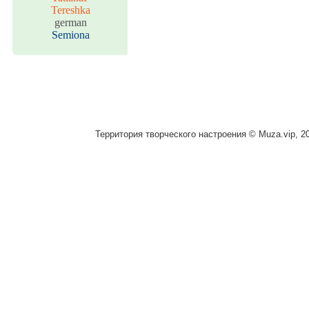
Tereshka
german
Semiona
Территория творческого настроения © Muza.vip, 2