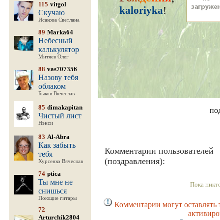
115
vitgol
kaloriyka
!
Скучаю
Исакова Светлана
89
Marka64
Небесный
калькулятор
Митяев Олег
88
vas707356
Назову тебя
облаком
Быков Вячеслав
85
dimakapitan
по
Чистый лист
Нэнси
83
Al-Abra
Как забыть
Комментарии пользователей
тебя
(поздравления):
Хурсенко Вячеслав
74
ptica
Ты мне не
Пока никт
снишься
Поющие гитары
Комментарии могут оставлять 
72
активиро
Arturchik2804