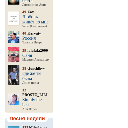
света
Литвиненко Анна
49
Zay
Любовь
живёт во мне
Suno (Нейросеть)
40
Karvaiv
Россия
Тальков Игорь
39
lalalala2000
Саня
Маршал Александр
38
ciunchikvv
Где же ты
была
Лейся песня
32
PROSTO_LILI
Simply the
best
Ани Лорак
Песня недели
455
Miloslavna