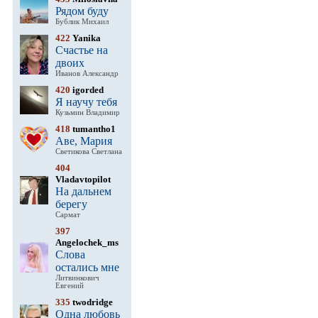
Рядом буду
Бублик Михаил
422
Yanika
Счастье на
двоих
Иванов Александр
420
igorded
Я научу тебя
Кузьмин Владимир
418
tumantho1
Аве, Мария
Светикова Светлана
404
Vladavtopilot
На дальнем
берегу
Сармат
397
Angelochek_ms
Слова
остались мне
Литвинкович
Евгений
335
twodridge
Одна любовь