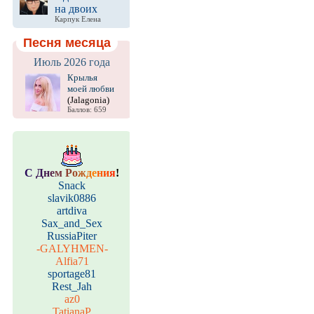
на двоих
Карпук Елена
Песня месяца
Июль 2026 года
Крылья
моей любви
(Jalagonia)
Баллов: 659
С
Д
н
е
м
Р
о
ж
д
е
н
и
я
!
Snack
slavik0886
artdiva
Sax_and_Sex
RussiaPiter
-GALYHMEN-
Alfia71
sportage81
Rest_Jah
az0
TatianaP