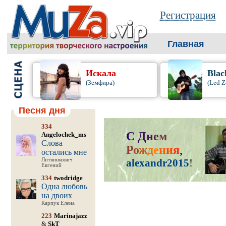
Регистрация
Главная
Искала
Blac
(Земфира)
(Led Z
Песня дня
334
С
Д
н
е
м
Angelochek_ms
Слова
Р
о
ж
д
е
н
и
я
,
остались мне
Литвинкович
alexandr2015
!
Евгений
334
twodridge
Одна любовь
на двоих
Карпук Елена
223
Marinajazz
&
SkT