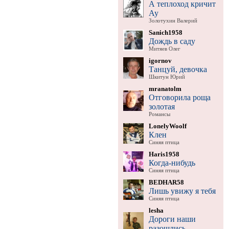
А теплоход кричит
Ау
Золотухин Валерий
Sanich1958
Дождь в саду
Митяев Олег
igornov
Танцуй, девочка
Шкитун Юрий
mranatolm
Отговорила роща
золотая
Романсы
LonelyWoolf
Клен
Синяя птица
Haris1958
Когда-нибудь
Синяя птица
BEDHAR58
Лишь увижу я тебя
Синяя птица
lesha
Дороги наши
разошлись