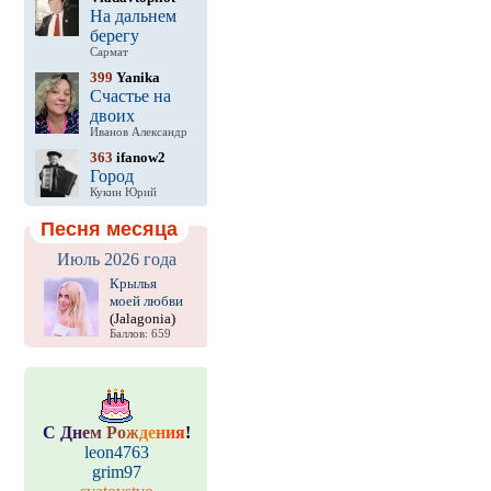
На дальнем
берегу
Сармат
399
Yanika
Счастье на
двоих
Иванов Александр
363
ifanow2
Город
Кукин Юрий
Песня месяца
Июль 2026 года
Крылья
моей любви
(Jalagonia)
Баллов: 659
С
Д
н
е
м
Р
о
ж
д
е
н
и
я
!
leon4763
grim97