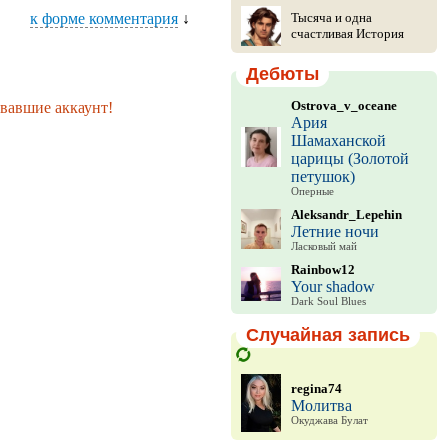
к форме комментария
↓
Тысяча и одна
счастливая История
Дебюты
Ostrova_v_oceane
вавшие аккаунт!
Ария
Шамаханской
царицы (Золотой
петушок)
Оперные
Aleksandr_Lepehin
Летние ночи
Ласковый май
Rainbow12
Your shadow
Dark Soul Blues
Случайная запись
regina74
Молитва
Окуджава Булат