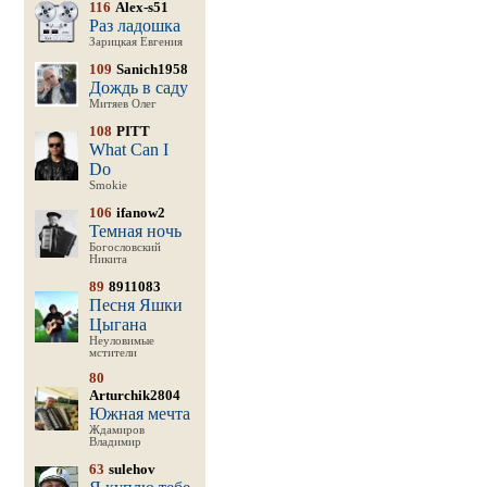
116
Alex-s51
Раз ладошка
Зарицкая Евгения
109
Sanich1958
Дождь в саду
Митяев Олег
108
PITT
What Can I
Do
Smokie
106
ifanow2
Темная ночь
Богословский
Никита
89
8911083
Песня Яшки
Цыгана
Неуловимые
мстители
80
Arturchik2804
Южная мечта
Ждамиров
Владимир
63
sulehov