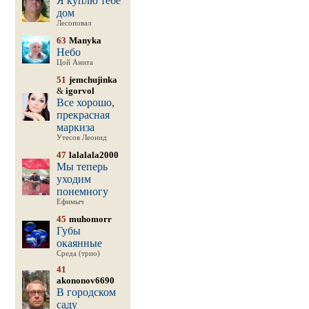
Я куплю тебе
дом
Лесоповал
63
Manyka
Небо
Цой Анита
51
jemchujinka
&
igorvol
Все хорошо,
прекрасная
маркиза
Утесов Леонид
47
lalalala2000
Мы теперь
уходим
понемногу
Ефимыч
45
muhomorr
Губы
окаянные
Среда (трио)
41
akononov6690
В городском
саду