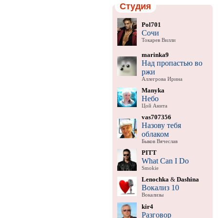
Студия
Pol701
Сочи
Токарев Вилли
marinka9
Над пропастью во
ржи
Аллегрова Ирина
Manyka
Небо
Цой Анита
vas707356
Назову тебя
облаком
Быков Вячеслав
PITT
What Can I Do
Smokie
Lenochka
&
Dashina
Вокализ 10
Вокализы
kir4
Разговор