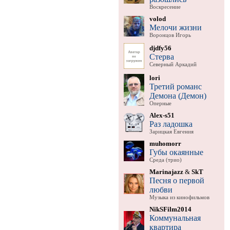
Воскресение
volod
Мелочи жизни
Воронцов Игорь
djdfy56
Стерва
Северный Аркадий
lori
Третий романс
Демона (Демон)
Оперные
Alex-s51
Раз ладошка
Зарицкая Евгения
muhomorr
Губы окаянные
Среда (трио)
Marinajazz
&
SkT
Песня о первой
любви
Музыка из кинофильмов
NikSFilm2014
Коммунальная
квартира