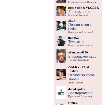
Соловьев-Седой Василий
gros-valer
&
VLODEK
Я вспоминаю
Марский Валерий
alsar
Позови меня в
небо
Кемеровский Евгений
ifanow2
Темная ночь
Богословский Никита
akononov6690
В городском саду
Трошин Владимир
-VALKYRYA-
&
1966av
Несколько часов
любви
Апина Алена
dimakapitan
Все нормально
Пресняков Владимир
Otblesk