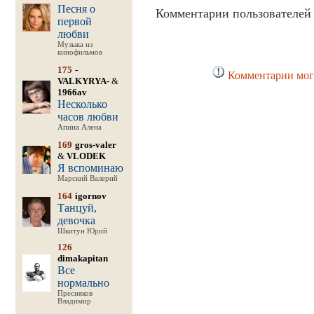
Песня о
Комментарии пользователей 
первой
любви
Музыка из
кинофильмов
175
-
Комментарии могу
VALKYRYA-
&
1966av
Несколько
часов любви
Апина Алена
169
gros-valer
&
VLODEK
Я вспоминаю
Марский Валерий
164
igornov
Танцуй,
девочка
Шкитун Юрий
126
dimakapitan
Все
нормально
Пресняков
Владимир