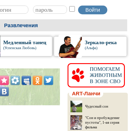
Развлечения
Медленный танец
Зеркало-река
(Успенская Любовь)
(Альфа)
ПОМОГАЕМ
ЖИВОТНЫМ
В ЗОНЕ СВО
ART-Ланчи
Чудесный сон
"Сон и пробуждение
пустоты", 1-ая серия
фильма