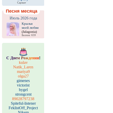
Сармат
Песня месяца
Июль 2026 года
Крылья
моей любви
(Jalagonia)
Баллов: 659
С
Д
н
е
м
Р
о
ж
д
е
н
и
я
!
kulav
Natik_Laren
mariya9
olga27
gimenes
victorist
bygel
strongcent
89028797238
Spiteful-listener
FeklistOff_Project
Nikem