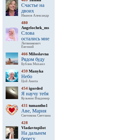
Счастье на
двоих
Иванов Александр
480
Angelochek_ms
Слова
остались мне
Литвинкович
Евгений
466
Miloslavna
Рядом буду
Бублик Михаил
459
Manyka
Небо
Цой Анита
454
igorded
Я научу тебя
Кузьмин Владимир
431
tumantho1
Аве, Мария
Светикова Светлана
428
Vladavtopilot
На дальнем
берегу