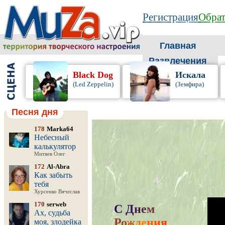
Регистрация
Обрат
Главная
Развлечения
Black Dog
Искала
(Led Zeppelin)
(Земфира)
Песня дня
178
Marka64
Небесный
калькулятор
Митяев Олег
172
Al-Abra
Как забыть
тебя
Хурсенко Вячеслав
170
serweb
С
Д
н
е
м
Ах, судьба
Р
о
ж
д
е
н
и
я
,
моя, злодейка