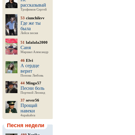
рассказывай
Трофимов Сергей
53
ciunchikvv
Где же ты
была
Лейся песня
51
lalalala2000
Саня
Маршал Александр
46
Elvi
А сердце
верит
Попова Любовь
44
Mingo57
Песни боль
Портной Леонид
37
sever56
Прощай
навеки
4upakabra
Песня недели
489
Yanika