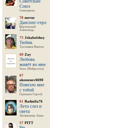
Советский
Союз
Самоцветы
78
merus
Дансинг-герл
Вертинский
Александр
75
Jekabolshoy
Тюбик
Третьяков Виктор
69
Zay
Любовь
живёт во мне
Suno (Нейросеть)
67
akononov6690
Повезло мне
с тобой
Одинцов Сергей
61
Radmila76
Лето слез и
света
Литвиненко Анна
57
PITT
Не