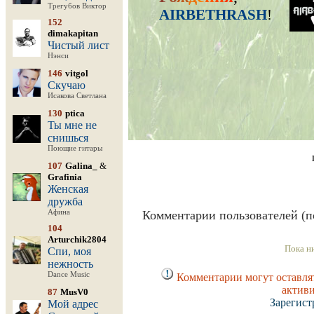
Трегубов Виктор
AIRBETHRASH
!
152
dimakapitan
Чистый лист
Нэнси
146
vitgol
Скучаю
Исакова Светлана
130
ptica
Ты мне не
снишься
Поющие гитары
107
Galina_
&
Grafinia
Женская
дружба
Афина
Комментарии пользователей (п
104
Arturchik2804
Пока н
Спи, моя
нежность
Dance Music
Комментарии могут оставлят
актив
87
MusV0
Зарегист
Мой адрес