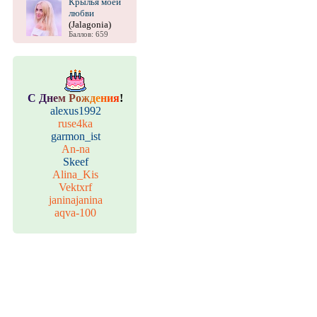
Крылья моей
любви
(Jalagonia)
Баллов: 659
С
Д
н
е
м
Р
о
ж
д
е
н
и
я
!
alexus1992
ruse4ka
garmon_ist
An-na
Skeef
Alina_Kis
Vektxrf
janinajanina
aqva-100