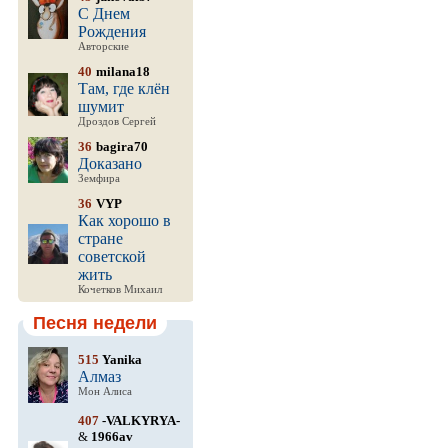
С Днем
Рождения
Авторские
40
milana18
Там, где клён
шумит
Дроздов Сергей
36
bagira70
Доказано
Земфира
36
VYP
Как хорошо в
стране
советской
жить
Кочетков Михаил
Песня недели
515
Yanika
Алмаз
Мон Алиса
407
-VALKYRYA-
&
1966av