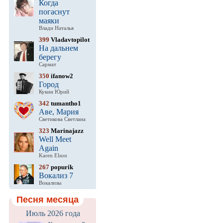
Когда
погаснут
маяки
Влади Наталья
399
Vladavtopilot
На дальнем
берегу
Сармат
350
ifanow2
Город
Кукин Юрий
342
tumantho1
Аве, Мария
Светикова Светлана
323
Marinajazz
Well Meet
Again
Karen Elson
267
popurik
Вокализ 7
Вокализы
Песня месяца
Июль 2026 года