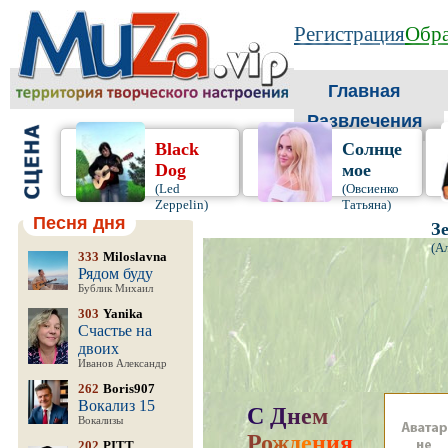
Регистрация
Обра
Главная
Развлечения
Black
Солнце
Dog
мое
(Led
(Овсиенко
Zeppelin)
Татьяна)
Песня дня
З
(А
333
Miloslavna
Рядом буду
Бублик Михаил
303
Yanika
Счастье на
двоих
Иванов Александр
262
Boris907
Вокализ 15
С
Д
н
е
м
Вокализы
Р
о
ж
д
е
н
и
я
,
202
PITT