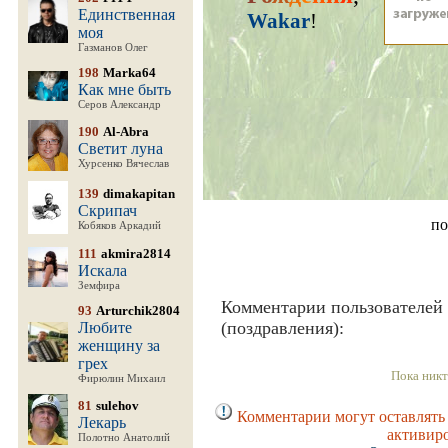
Единственная
Wakar
!
моя
Газманов Олег
198
Marka64
Как мне быть
Серов Александр
190
Al-Abra
Светит луна
Хурсенко Вячеслав
139
dimakapitan
Скрипач
по
Кобяков Аркадий
111
akmira2814
Искала
Земфира
Комментарии пользователей
93
Arturchik2804
(поздравления):
Любите
женщину за
грех
Пока никт
Фирюлин Михаил
81
sulehov
Комментарии могут оставлять 
Лекарь
активир
Полотно Анатолий