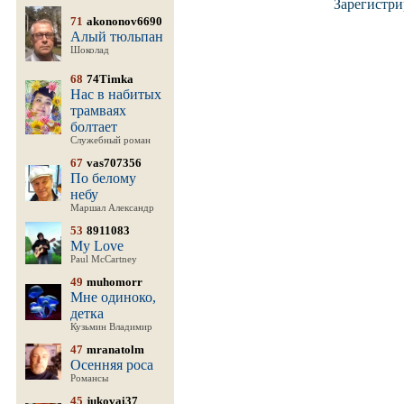
Зарегистри
71
akononov6690
Алый тюльпан
Шоколад
68
74Timka
Нас в набитых
трамваях
болтает
Служебный роман
67
vas707356
По белому
небу
Маршал Александр
53
8911083
My Love
Paul McCartney
49
muhomorr
Мне одиноко,
детка
Кузьмин Владимир
47
mranatolm
Осенняя роса
Романсы
45
jukovai37