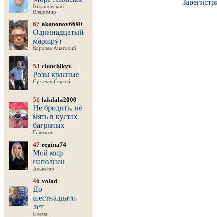
Зарегистр
Бажиновский
Владимир
67
akononov6690
Одиннадцатый
маршрут
Королев Анатолий
53
ciunchikvv
Розы красные
Сухачев Сергей
51
lalalala2000
Не бродить, не
мять в кустах
багряных
Ефимыч
47
regina74
Мой мир
наполнен
Алькасар
46
volod
До
шестнадцати
лет
Пламя