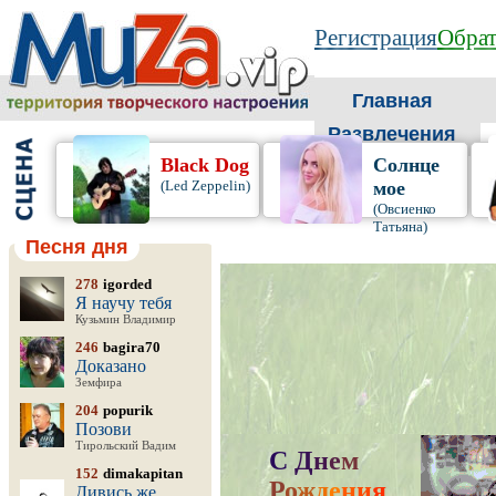
Регистрация
Обрат
Главная
Развлечения
Black Dog
Солнце
(Led Zeppelin)
мое
(Овсиенко
Татьяна)
Песня дня
278
igorded
Я научу тебя
Кузьмин Владимир
246
bagira70
Доказано
Земфира
204
popurik
Позови
Тирольский Вадим
С
Д
н
е
м
152
dimakapitan
Р
о
ж
д
е
н
и
я
,
Дивись же,