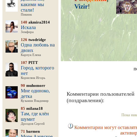
какими мы
Vizir
!
стали!
Пикник
140
akmira2814
Искала
Земфира
126
twodridge
Одна любовь на
двоих
Карпук Елена
107
PITT
Город, которого
п
нет
Корнелюк Игорь
90
muhomorr
Мне одиноко,
Комментарии пользователей
детка
(поздравления):
Кузьмин Владимир
85
milana18
Там, где клён
Пока ник
шумит
Дроздов Сергей
Комментарии могут оставлять
71
barmen
активир
Море Азовское