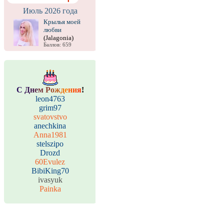
Июль 2026 года
Крылья моей
любви
(Jalagonia)
Баллов: 659
С
Д
н
е
м
Р
о
ж
д
е
н
и
я
!
leon4763
grim97
svatovstvo
anechkina
Anna1981
stelszipo
Drozd
60Evulez
BibiKing70
ivasyuk
Painka