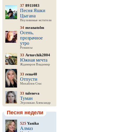
37
8911083
Песня Яшки
Цыгана
Неуловимые мстители
34
mranatolm
Осень,
прозрачное
утро
Романсы
33
Arturchik2804
Южная мечта
Ждамиров Владимир
33
rena40
Отпусти
Михайлов Стас
33
tuleneva
Туман
Эгромжан Александр
Песня недели
525
Yanika
Алмаз