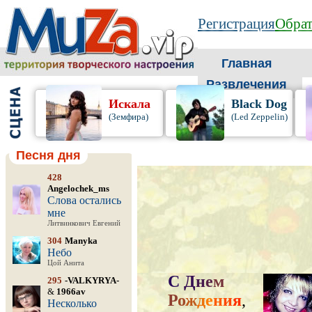
Регистрация
Обрат
Главная
Развлечения
Искала
Black Dog
(Земфира)
(Led Zeppelin)
Песня дня
428
Angelochek_ms
Слова остались
мне
Литвинкович Евгений
304
Manyka
Небо
Цой Анита
С
Д
н
е
м
295
-VALKYRYA-
&
1966av
Р
о
ж
д
е
н
и
я
,
Несколько