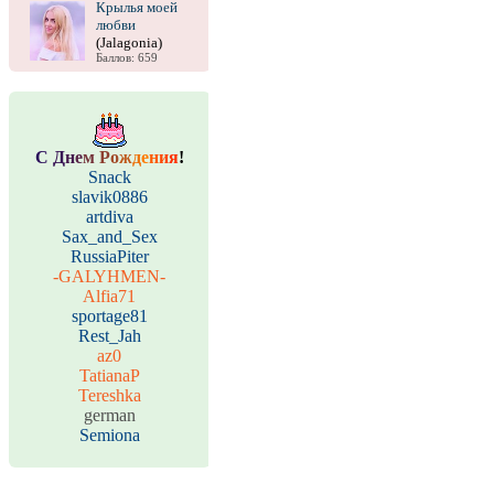
Крылья моей
любви
(Jalagonia)
Баллов: 659
С
Д
н
е
м
Р
о
ж
д
е
н
и
я
!
Snack
slavik0886
artdiva
Sax_and_Sex
RussiaPiter
-GALYHMEN-
Alfia71
sportage81
Rest_Jah
az0
TatianaP
Tereshka
german
Semiona