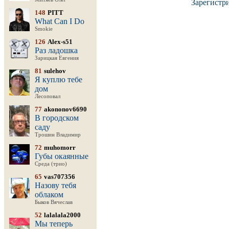
Зарегистр
148
PITT
What Can I Do
Smokie
126
Alex-s51
Раз ладошка
Зарицкая Евгения
81
sulehov
Я куплю тебе
дом
Лесоповал
77
akononov6690
В городском
саду
Трошин Владимир
72
muhomorr
Губы окаянные
Среда (трио)
65
vas707356
Назову тебя
облаком
Быков Вячеслав
52
lalalala2000
Мы теперь