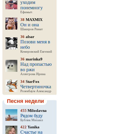
уходим
понемногу
Ефимыч
38
MAXMIX
Он и она
Шакиров Ринат
36
alsar
Позови меня в
небо
Кемеровский Евгений
36
marinka9
Над пропастью
во ржи
Аллегрова Ирина
34
StarFox
Четвертиночка
Розенбаум Александр
Песня недели
455
Miloslavna
Рядом буду
Бублик Михаил
422
Yanika
Счастье на