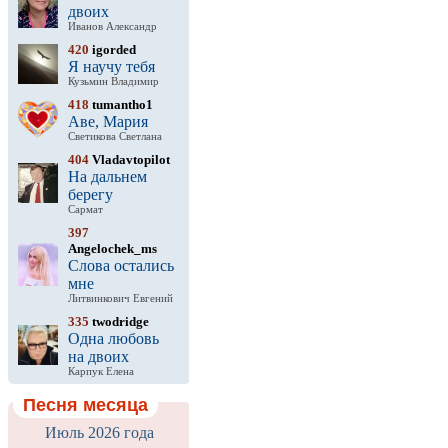
двоих
Иванов Александр
420
igorded
Я научу тебя
Кузьмин Владимир
418
tumantho1
Аве, Мария
Светикова Светлана
404
Vladavtopilot
На дальнем
берегу
Сармат
397
Angelochek_ms
Слова остались
мне
Литвинкович Евгений
335
twodridge
Одна любовь
на двоих
Карпук Елена
Песня месяца
Июль 2026 года