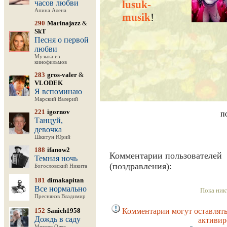
часов любви
lusuk-
Апина Алена
musik
!
290
Marinajazz
&
SkT
Песня о первой
любви
Музыка из
кинофильмов
283
gros-valer
&
VLODEK
Я вспоминаю
Марский Валерий
221
igornov
п
Танцуй,
девочка
Шкитун Юрий
188
ifanow2
Комментарии пользователей
Темная ночь
(поздравления):
Богословский Никита
181
dimakapitan
Все нормально
Пока ник
Пресняков Владимир
152
Sanich1958
Комментарии могут оставлять
Дождь в саду
активир
Митяев Олег