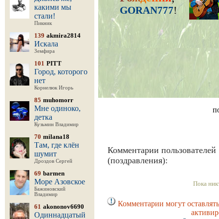
какими мы
GORAN777
!
стали!
Пикник
139
akmira2814
Искала
Земфира
101
PITT
Город, которого
нет
Корнелюк Игорь
85
muhomorr
Мне одиноко,
п
детка
Кузьмин Владимир
70
milana18
Там, где клён
Комментарии пользователей
шумит
(поздравления):
Дроздов Сергей
69
barmen
Море Азовское
Пока ник
Бажиновский
Владимир
Комментарии могут оставлять
61
akononov6690
активир
Одиннадцатый