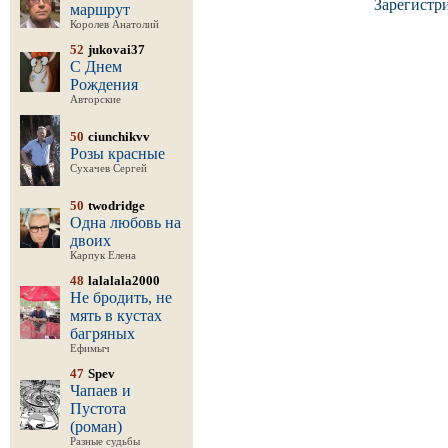
Зарегистр
маршрут
Королев Анатолий
52
jukovai37
С Днем
Рождения
Авторские
50
ciunchikvv
Розы красные
Сухачев Сергей
50
twodridge
Одна любовь на
двоих
Карпук Елена
48
lalalala2000
Не бродить, не
мять в кустах
багряных
Ефимыч
47
Spev
Чапаев и
Пустота
(роман)
Разные судьбы