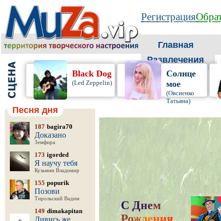
Регистрация
Обрат
Главная
Развлечения
Black Dog
Солнце
(Led Zeppelin)
мое
(Овсиенко
Татьяна)
Песня дня
187
bagira70
Доказано
Земфира
173
igorded
Я научу тебя
Кузьмин Владимир
155
popurik
Позови
Тирольский Вадим
С
Д
н
е
м
149
dimakapitan
Р
о
ж
д
е
н
и
я
,
Дивись же,