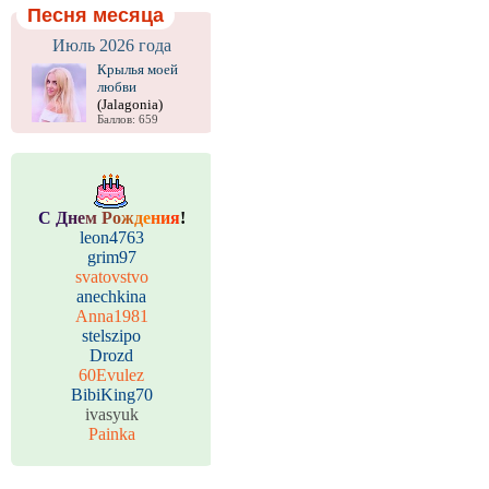
Песня месяца
Июль 2026 года
Крылья моей
любви
(Jalagonia)
Баллов: 659
С
Д
н
е
м
Р
о
ж
д
е
н
и
я
!
leon4763
grim97
svatovstvo
anechkina
Anna1981
stelszipo
Drozd
60Evulez
BibiKing70
ivasyuk
Painka