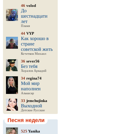
46
volod
До
шестнадцати
лет
Пламя
44
VYP
Как хорошо в
стране
советской жить
Кочетков Михаил
36
sever56
Без тебя
Хоралов Аркадий
34
regina74
Мой мир
наполнен
Алькасар
33
jemchujinka
Выходной
Детские Русские
Песня недели
525
Yanika