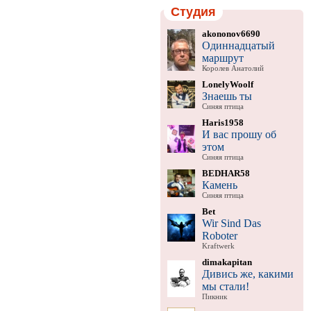
Студия
akononov6690
Одиннадцатый
маршрут
Королев Анатолий
LonelyWoolf
Знаешь ты
Синяя птица
Haris1958
И вас прошу об
этом
Синяя птица
BEDHAR58
Камень
Синяя птица
Bet
Wir Sind Das
Roboter
Kraftwerk
dimakapitan
Дивись же, какими
мы стали!
Пикник