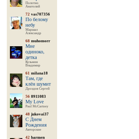
Полотно
Анатолий
72
vas707356
По белому
небу
Маршал
Александр
68
muhomorr
Мне
одиноко,
детка
Кузьмин
Владимир
61
milana18
Там, где
клён шумит
Дроздов Сергей
56
8911083
My Love
Paul McCartney
48
jukovai37
С Днем
Рождения
Авторские
42
barmen