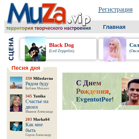
Регистрация
Главная
Black Dog
Сол
(Led Zeppelin)
(Овси
Песня дня
359
Miloslavna
С
Д
н
е
м
Рядом буду
Бублик Михаил
Р
о
ж
д
е
н
и
я
,
345
Yanika
EvgentotPor
!
Счастье на
двоих
Иванов Александр
203
Marka64
Как мне
быть
Серов Александр