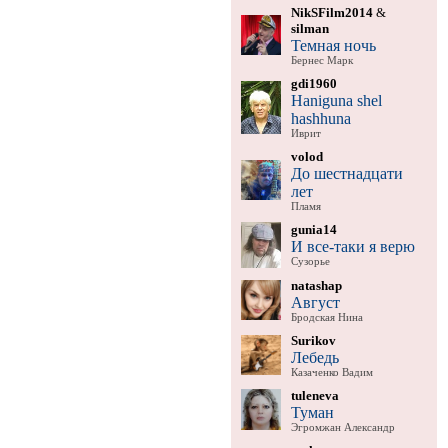
NikSFilm2014
&
silman
Темная ночь
Бернес Марк
gdi1960
Haniguna shel
hashhuna
Иврит
volod
До шестнадцати
лет
Пламя
gunia14
И все-таки я верю
Сузорье
natashap
Август
Бродская Нина
Surikov
Лебедь
Казаченко Вадим
tuleneva
Туман
Эгромжан Александр