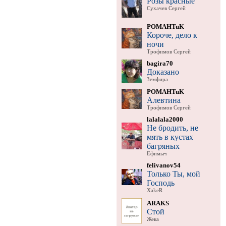
Розы красные
Сухачев Сергей
POMAHTuK
Короче, дело к
ночи
Трофимов Сергей
bagira70
Доказано
Земфира
POMAHTuK
Алевтина
Трофимов Сергей
lalalala2000
Не бродить, не
мять в кустах
багряных
Ефимыч
felivanov54
Только Ты, мой
Господь
XakeR
ARAKS
Стой
Жека