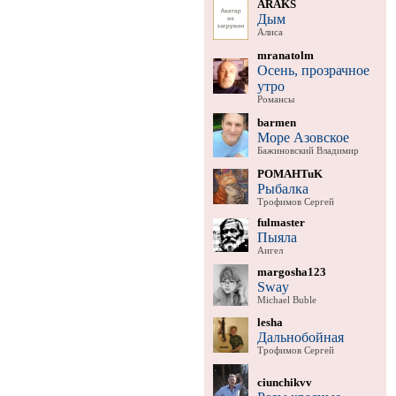
ARAKS
Дым
Алиса
mranatolm
Осень, прозрачное
утро
Романсы
barmen
Море Азовское
Бажиновский Владимир
POMAHTuK
Рыбалка
Трофимов Сергей
fulmaster
Пыяла
Аигел
margosha123
Sway
Michael Buble
lesha
Дальнобойная
Трофимов Сергей
ciunchikvv