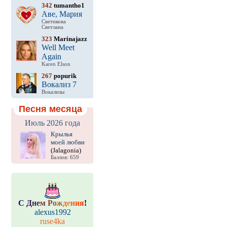
342
tumantho1
Аве, Мария
Светикова
Светлана
323
Marinajazz
Well Meet
Again
Karen Elson
267
popurik
Вокализ 7
Вокализы
Песня месяца
Июль 2026 года
Крылья
моей любви
(Jalagonia)
Баллов: 659
С
Д
н
е
м
Р
о
ж
д
е
н
и
я
!
alexus1992
ruse4ka