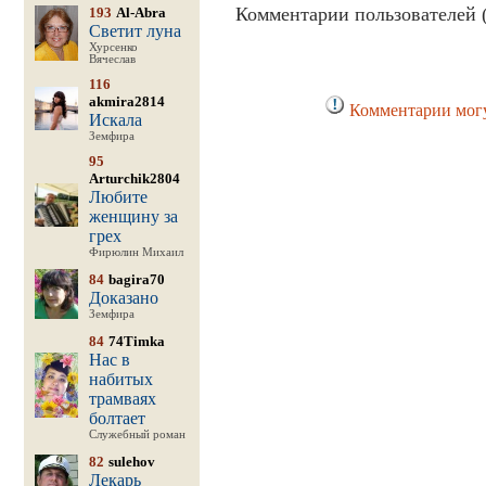
Комментарии пользователей (
193
Al-Abra
Светит луна
Хурсенко
Вячеслав
116
akmira2814
Комментарии могу
Искала
Земфира
95
Arturchik2804
Любите
женщину за
грех
Фирюлин Михаил
84
bagira70
Доказано
Земфира
84
74Timka
Нас в
набитых
трамваях
болтает
Служебный роман
82
sulehov
Лекарь