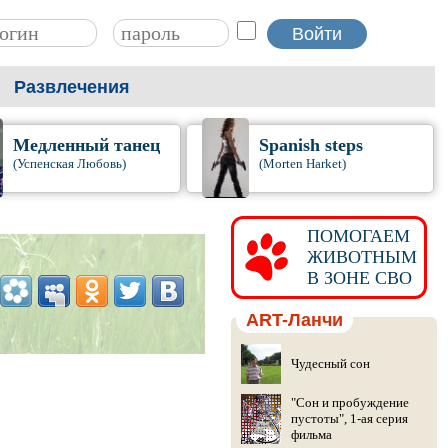
Развлечения
Медленный танец
Spanish steps
(Успенская Любовь)
(Morten Harket)
ПОМОГАЕМ
ЖИВОТНЫМ
В ЗОНЕ СВО
ART-Ланчи
Чудесный сон
"Сон и пробуждение
пустоты", 1-ая серия
фильма