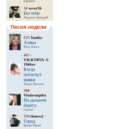
Ефимыч
34
sever56
Без тебя
Хоралов Аркадий
Песня недели
515
Yanika
Алмаз
Мон Алиса
407
-
VALKYRYA-
&
1966av
Когда
погаснут
маяки
Влади Наталья
399
Vladavtopilot
На дальнем
берегу
Сармат
350
ifanow2
Город
Кукин Юрий