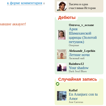
к форме комментария
↓
Тысяча и одна
счастливая История
Дебюты
вавшие аккаунт!
Ostrova_v_oceane
Ария
Шамаханской
царицы (Золотой
петушок)
Оперные
Aleksandr_Lepehin
Летние ночи
Ласковый май
Rainbow12
Your shadow
Dark Soul Blues
Случайная запись
Kallaf
En Aranjuez con tu
Amor
Jose Carreras