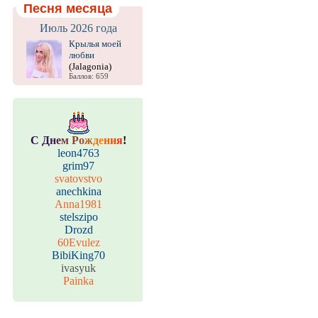
Песня месяца
Июль 2026 года
Крылья моей
любви
(Jalagonia)
Баллов: 659
С
Д
н
е
м
Р
о
ж
д
е
н
и
я
!
leon4763
grim97
svatovstvo
anechkina
Anna1981
stelszipo
Drozd
60Evulez
BibiKing70
ivasyuk
Painka