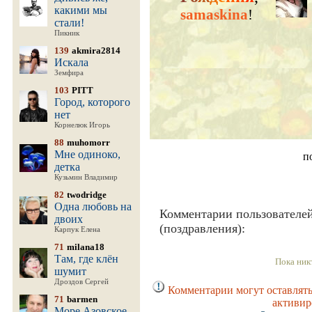
какими мы
samaskina
!
стали!
Пикник
139
akmira2814
Искала
Земфира
103
PITT
Город, которого
нет
Корнелюк Игорь
88
muhomorr
Мне одиноко,
п
детка
Кузьмин Владимир
82
twodridge
Одна любовь на
Комментарии пользователе
двоих
(поздравления):
Карпук Елена
71
milana18
Там, где клён
Пока ник
шумит
Дроздов Сергей
Комментарии могут оставлять
71
barmen
активир
Море Азовское