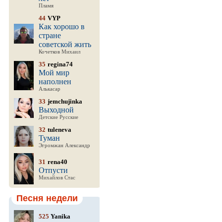
Пламя
44
VYP
Как хорошо в
стране
советской жить
Кочетков Михаил
35
regina74
Мой мир
наполнен
Алькасар
33
jemchujinka
Выходной
Детские Русские
32
tuleneva
Туман
Эгромжан Александр
31
rena40
Отпусти
Михайлов Стас
Песня недели
525
Yanika