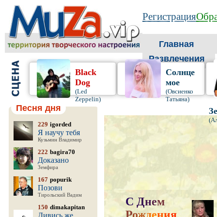
Регистрация
Обра
Главная
Развлечения
Black
Солнце
Dog
мое
(Led
(Овсиенко
Zeppelin)
Татьяна)
Песня дня
З
(А
229
igorded
Я научу тебя
Кузьмин Владимир
222
bagira70
Доказано
Земфира
167
popurik
Позови
Тирольский Вадим
С
Д
н
е
м
150
dimakapitan
Р
о
ж
д
е
н
и
я
,
Дивись же,