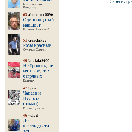
Зарегистр
Бажиновский
Владимир
63
akononov6690
Одиннадцатый
маршрут
Королев Анатолий
51
ciunchikvv
Розы красные
Сухачев Сергей
49
lalalala2000
Не бродить, не
мять в кустах
багряных
Ефимыч
47
Spev
Чапаев и
Пустота
(роман)
Разные судьбы
46
volod
До
шестнадцати
лет