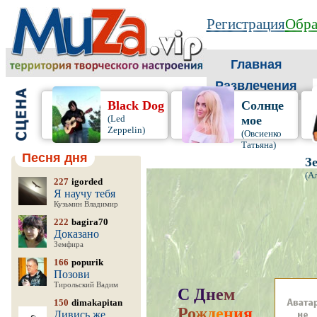
Регистрация
Обра
Главная
Развлечения
Black Dog
Солнце
(Led
мое
Zeppelin)
(Овсиенко
Татьяна)
Песня дня
З
(А
227
igorded
Я научу тебя
Кузьмин Владимир
222
bagira70
Доказано
Земфира
166
popurik
Позови
Тирольский Вадим
С
Д
н
е
м
150
dimakapitan
Р
о
ж
д
е
н
и
я
,
Дивись же,