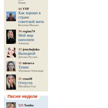
Пламя
44
VYP
Как хорошо в
стране
советской жить
Кочетков Михаил
34
regina74
Мой мир
наполнен
Алькасар
33
jemchujinka
Выходной
Детские Русские
32
tuleneva
Туман
Эгромжан Александр
31
rena40
Отпусти
Михайлов Стас
Песня недели
525
Yanika