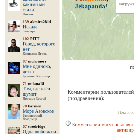
какими мы
Jekapanda
!
стали!
Пикник
139
akmira2814
Искала
Земфира
102
PITT
Город, которого
нет
Корнелюк Игорь
87
muhomorr
Мне одиноко,
п
детка
Кузьмин Владимир
71
milana18
Там, где клён
Комментарии пользователей
шумит
(поздравления):
Дроздов Сергей
70
barmen
Море Азовское
Пока ник
Бажиновский
Владимир
Комментарии могут оставлять
67
twodridge
активир
Одна любовь на