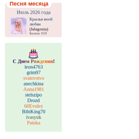
Песня месяца
Июль 2026 года
Крылья моей
любви
(Jalagonia)
Баллов: 659
С
Д
н
е
м
Р
о
ж
д
е
н
и
я
!
leon4763
grim97
svatovstvo
anechkina
Anna1981
stelszipo
Drozd
60Evulez
BibiKing70
ivasyuk
Painka