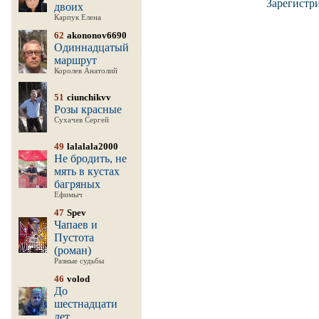
Зарегистр
двоих
Карпук Елена
62
akononov6690
Одиннадцатый
маршрут
Королев Анатолий
51
ciunchikvv
Розы красные
Сухачев Сергей
49
lalalala2000
Не бродить, не
мять в кустах
багряных
Ефимыч
47
Spev
Чапаев и
Пустота
(роман)
Разные судьбы
46
volod
До
шестнадцати
лет