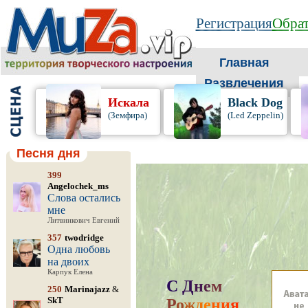
Регистрация
Обрат
Главная
Развлечения
Искала
Black Dog
(Земфира)
(Led Zeppelin)
Песня дня
399
Angelochek_ms
Слова остались
мне
Литвинкович Евгений
357
twodridge
Одна любовь
на двоих
Карпук Елена
С
Д
н
е
м
250
Marinajazz
&
SkT
Р
о
ж
д
е
н
и
я
,