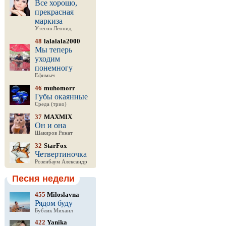
Все хорошо,
прекрасная
маркиза
Утесов Леонид
48
lalalala2000
Мы теперь
уходим
понемногу
Ефимыч
46
muhomorr
Губы окаянные
Среда (трио)
37
MAXMIX
Он и она
Шакиров Ринат
32
StarFox
Четвертиночка
Розенбаум Александр
Песня недели
455
Miloslavna
Рядом буду
Бублик Михаил
422
Yanika