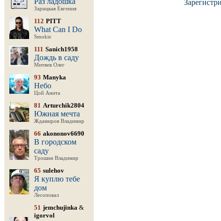
Раз ладошка
Зарегистр
Зарицкая Евгения
112
PITT
What Can I Do
Smokie
111
Sanich1958
Дождь в саду
Митяев Олег
93
Manyka
Небо
Цой Анита
81
Arturchik2804
Южная мечта
Ждамиров Владимир
66
akononov6690
В городском
саду
Трошин Владимир
65
sulehov
Я куплю тебе
дом
Лесоповал
51
jemchujinka
&
igorvol