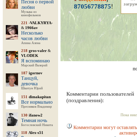
Песня о первой
87056778875
!
любви
Музыка из
кинофильмов
221
-VALKYRYA-
&
1966av
Несколько
часов любви
Апина Алена
218
gros-valer
&
VLODEK
Я вспоминаю
Марский Валерий
п
187
igornov
Танцуй,
девочка
Шкитун Юрий
Комментарии пользователей
151
dimakapitan
(поздравления):
Все нормально
Пресняков Владимир
Пока ник
130
ifanow2
Темная ночь
Богословский Никита
Комментарии могут оставлять
118
Alex-s51
активир