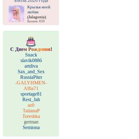
Июль 2026 года
Крылья моей
любви
(Jalagonia)
Баллов: 659
С
Д
н
е
м
Р
о
ж
д
е
н
и
я
!
Snack
slavik0886
artdiva
Sax_and_Sex
RussiaPiter
-GALYHMEN-
Alfia71
sportage81
Rest_Jah
az0
TatianaP
Tereshka
german
Semiona