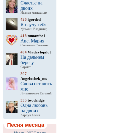
Счастье на
двоих
Иванов Александр
420
igorded
Я научу тебя
Кузьмин Владимир
418
tumantho1
Аве, Мария
Светикова Светлана
404
Vladavtopilot
На дальнем
берегу
Сармат
397
Angelochek_ms
Слова остались
мне
Литвинкович Евгений
335
twodridge
Одна любовь
на двоих
Карпук Елена
Песня месяца