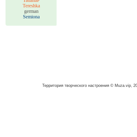
TatianaP
Tereshka
german
Semiona
Территория творческого настроения © Muza.vip, 2