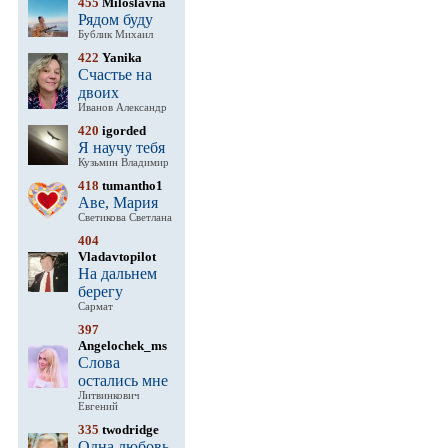
455
Miloslavna
Рядом буду
Бублик Михаил
422
Yanika
Счастье на
двоих
Иванов Александр
420
igorded
Я научу тебя
Кузьмин Владимир
418
tumantho1
Аве, Мария
Светикова Светлана
404
Vladavtopilot
На дальнем
берегу
Сармат
397
Angelochek_ms
Слова
остались мне
Литвинкович
Евгений
335
twodridge
Одна любовь