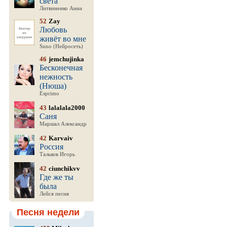
света
Литвиненко Анна
52
Zay
Любовь
живёт во мне
Suno (Нейросеть)
46
jemchujinka
Бесконечная
нежность
(Нюша)
Esprimo
43
lalalala2000
Саня
Маршал Александр
42
Karvaiv
Россия
Тальков Игорь
42
ciunchikvv
Где же ты
была
Лейся песня
Песня недели