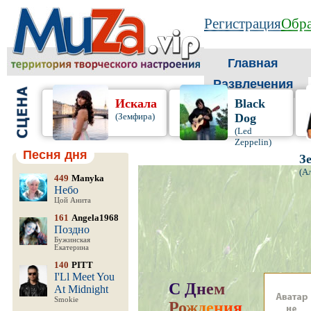
Регистрация
Обра
Главная
Развлечения
Искала
Black
(Земфира)
Dog
(Led
Zeppelin)
Песня дня
З
(А
449
Manyka
Небо
Цой Анита
161
Angela1968
Поздно
Бужинская
Екатерина
140
PITT
I'Ll Meet You
С
Д
н
е
м
At Midnight
Smokie
Р
о
ж
д
е
н
и
я
,