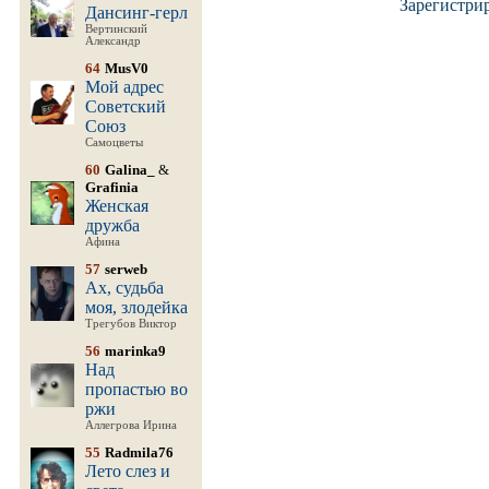
Зарегистри
Дансинг-герл
Вертинский
Александр
64
MusV0
Мой адрес
Советский
Союз
Самоцветы
60
Galina_
&
Grafinia
Женская
дружба
Афина
57
serweb
Ах, судьба
моя, злодейка
Трегубов Виктор
56
marinka9
Над
пропастью во
ржи
Аллегрова Ирина
55
Radmila76
Лето слез и