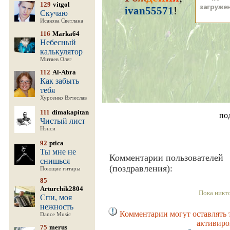
129
vitgol
ivan55571
!
Скучаю
Исакова Светлана
116
Marka64
Небесный
калькулятор
Митяев Олег
112
Al-Abra
Как забыть
тебя
Хурсенко Вячеслав
111
dimakapitan
по
Чистый лист
Нэнси
92
ptica
Ты мне не
Комментарии пользователей
снишься
(поздравления):
Поющие гитары
85
Arturchik2804
Пока никт
Спи, моя
нежность
Комментарии могут оставлять 
Dance Music
активиро
75
merus