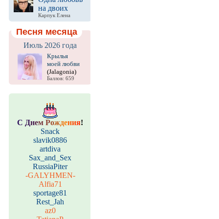
на двоих
Карпук Елена
Песня месяца
Июль 2026 года
Крылья
моей любви
(Jalagonia)
Баллов: 659
С
Д
н
е
м
Р
о
ж
д
е
н
и
я
!
Snack
slavik0886
artdiva
Sax_and_Sex
RussiaPiter
-GALYHMEN-
Alfia71
sportage81
Rest_Jah
az0