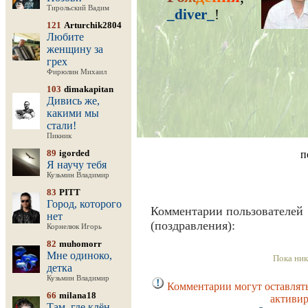
Тирольский Вадим
_diver_
!
121
Arturchik2804
Любите
женщину за
грех
Фирюлин Михаил
103
dimakapitan
Дивись же,
какими мы
стали!
Пикник
89
igorded
п
Я научу тебя
Кузьмин Владимир
83
PITT
Город, которого
Комментарии пользователей
нет
(поздравления):
Корнелюк Игорь
82
muhomorr
Мне одиноко,
Пока ник
детка
Кузьмин Владимир
Комментарии могут оставлять
66
milana18
активир
Там, где клён