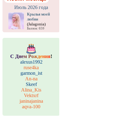
Июль 2026 года
Крылья моей
любви
(Jalagonia)
Баллов: 659
С
Д
н
е
м
Р
о
ж
д
е
н
и
я
!
alexus1992
ruse4ka
garmon_ist
An-na
Skeef
Alina_Kis
Vektxrf
janinajanina
aqva-100