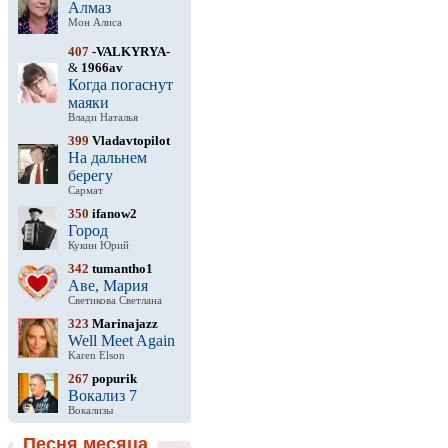
Алмаз
Мон Алиса
407
-VALKYRYA-
&
1966av
Когда погаснут
маяки
Влади Наталья
399
Vladavtopilot
На дальнем
берегу
Сармат
350
ifanow2
Город
Кукин Юрий
342
tumantho1
Аве, Мария
Светикова Светлана
323
Marinajazz
Well Meet Again
Karen Elson
267
popurik
Вокализ 7
Вокализы
Песня месяца