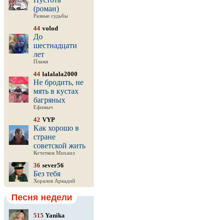
(роман)
Разные судьбы
44
volod
До
шестнадцати
лет
Пламя
44
lalalala2000
Не бродить, не
мять в кустах
багряных
Ефимыч
42
VYP
Как хорошо в
стране
советской жить
Кочетков Михаил
36
sever56
Без тебя
Хоралов Аркадий
Песня недели
515
Yanika