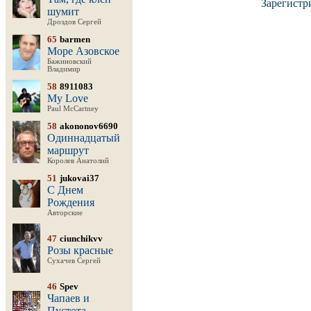
Зарегистр
шумит
Дроздов Сергей
65
barmen
Море Азовское
Бажиновский
Владимир
58
8911083
My Love
Paul McCartney
58
akononov6690
Одиннадцатый
маршрут
Королев Анатолий
51
jukovai37
С Днем
Рождения
Авторские
47
ciunchikvv
Розы красные
Сухачев Сергей
46
Spev
Чапаев и
Пустота