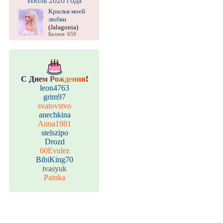
Июль 2026 года
Крылья моей
любви
(Jalagonia)
Баллов: 659
С
Д
н
е
м
Р
о
ж
д
е
н
и
я
!
leon4763
grim97
svatovstvo
anechkina
Anna1981
stelszipo
Drozd
60Evulez
BibiKing70
ivasyuk
Painka