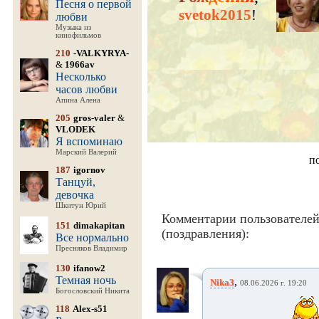
Песня о первой
svetok2015
!
любви
Музыка из
кинофильмов
210
-VALKYRYA-
&
1966av
Несколько
часов любви
Апина Алена
205
gros-valer
&
VLODEK
Я вспоминаю
Марский Валерий
п
187
igornov
Танцуй,
девочка
Шкитун Юрий
Комментарии пользователе
151
dimakapitan
(поздравления):
Все нормально
Пресняков Владимир
130
ifanow2
Темная ночь
,
Nika3
08.06.2026 г. 19:20
Богословский Никита
118
Alex-s51