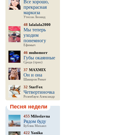
Все хорошо,
прекрасная
маркиза
Утесов Леонид
48
lalalala2000
Мы теперь
уходим
понемногу
Ефимыч
46
muhomorr
Губы окаянные
Среда (трио)
37
MAXMIX
Он и она
Шакиров Ринат
32
StarFox
Четвертиночка
Розенбаум Александр
Песня недели
455
Miloslavna
Рядом буду
Бублик Михаил
422
Yanika