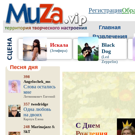
Регистрация
Обра
Главная
Развлечения
Искала
Black
(Земфира)
Dog
(Led
Zeppelin)
Песня дня
398
Angelochek_ms
Слова остались
мне
Литвинкович Евгений
357
twodridge
Одна любовь
на двоих
Карпук Елена
С
Д
н
е
м
248
Marinajazz
&
SkT
Р
о
ж
д
е
н
и
я
,