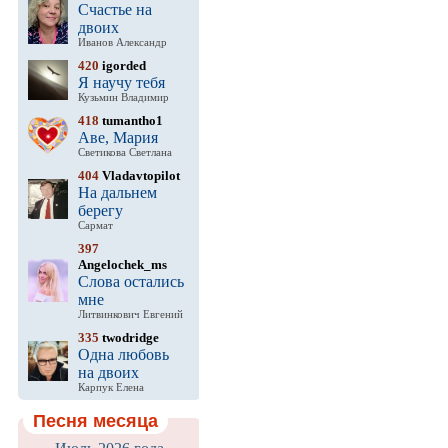
Счастье на
двоих
Иванов Александр
420
igorded
Я научу тебя
Кузьмин Владимир
418
tumantho1
Аве, Мария
Светикова Светлана
404
Vladavtopilot
На дальнем
берегу
Сармат
397
Angelochek_ms
Слова остались
мне
Литвинкович Евгений
335
twodridge
Одна любовь
на двоих
Карпук Елена
Песня месяца