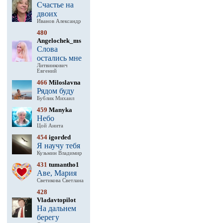
Счастье на
двоих
Иванов Александр
480
Angelochek_ms
Слова
остались мне
Литвинкович
Евгений
466
Miloslavna
Рядом буду
Бублик Михаил
459
Manyka
Небо
Цой Анита
454
igorded
Я научу тебя
Кузьмин Владимир
431
tumantho1
Аве, Мария
Светикова Светлана
428
Vladavtopilot
На дальнем
берегу