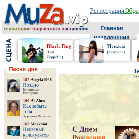
Регистрация
Обра
Главная
Развлечения
Black Dog
Искала
(Led
(Земфира)
Zeppelin)
Песня дня
Зе
(Ал
187
Angela1968
Поздно
Бужинская
Екатерина
169
Al-Abra
Как забыть
тебя
Хурсенко Вячеслав
165
Marka64
С
Д
н
е
м
Небесный
калькулятор
Р
о
ж
д
е
н
и
я
,