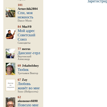
Зарегистри
101
Arturchik2804
Спи, моя
нежность
Dance Music
84
MusV0
Мой адрес
Советский
Союз
Самоцветы
77
merus
Дансинг-герл
Вертинский
Александр
69
Jekabolshoy
Тюбик
Третьяков Виктор
67
Zay
Любовь
живёт во мне
Suno (Нейросеть)
62
akononov6690
Повезло мне