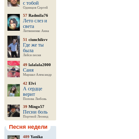
с тобой
Одинцов Сергей
57
Radmila76
Лето слез и
света
Литвиненко Анна
51
ciunchikvv
Где же ты
была
Лейся песня
49
lalalala2000
Саня
Маршал Александр
42
Elvi
А сердце
верит
Попова Любовь
39
Mingo57
Песни боль
Портной Леонид
Песня недели
489
Yanika