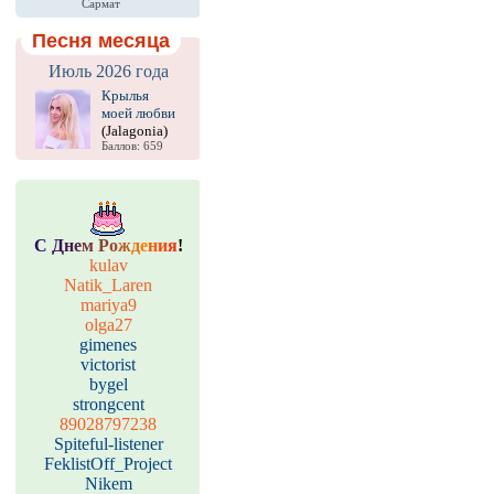
Сармат
Песня месяца
Июль 2026 года
Крылья
моей любви
(Jalagonia)
Баллов: 659
С
Д
н
е
м
Р
о
ж
д
е
н
и
я
!
kulav
Natik_Laren
mariya9
olga27
gimenes
victorist
bygel
strongcent
89028797238
Spiteful-listener
FeklistOff_Project
Nikem