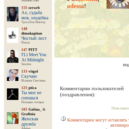
Митяев Олег
odessa
!
155
serweb
Ах, судьба
моя, злодейка
Трегубов Виктор
148
dimakapitan
Чистый лист
Нэнси
147
PITT
I'Ll Meet You
At Midnight
по
Smokie
133
vitgol
Скучаю
Исакова Светлана
125
ptica
Комментарии пользователей
Ты мне не
(поздравления):
снишься
Поющие гитары
Пока никт
105
Galina_
&
Grafinia
Женская
Комментарии могут оставлять 
дружба
активиро
Афина