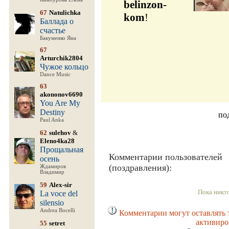
belinzon-
67
Natulichka
kom
!
Баллада о
счастье
Бакуменко Яна
67
Arturchik2804
Чужое кольцо
Dance Music
63
akononov6690
You Are My
Destiny
по
Paul Anka
62
sulehov
&
Eleno4ka28
Прощальная
Комментарии пользователей
осень
(поздравления):
Ждамиров
Владимир
59
Alex-sir
Пока никт
La voce del
silensio
Andrea Bocelli
Комментарии могут оставлять 
активиро
55
setret