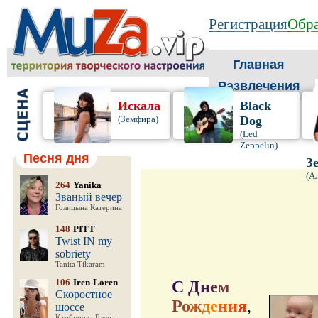
Регистрация
Обра
Главная
Развлечения
Искала
Black
(Земфира)
Dog
(Led
Zeppelin)
Песня дня
З
(А
264
Yanika
Званый вечер
Голицына Катерина
148
PITT
Twist IN my
sobriety
Tanita Tikaram
106
Iren-Loren
С
Д
н
е
м
Скоростное
Р
о
ж
д
е
н
и
я
,
шоссе
Камбурова Елена