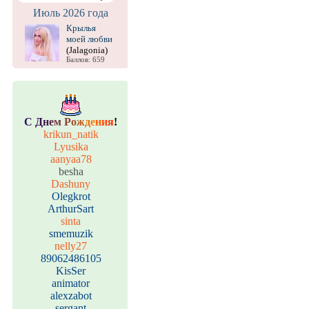
Июль 2026 года
Крылья
моей любви
(Jalagonia)
Баллов: 659
С
Д
н
е
м
Р
о
ж
д
е
н
и
я
!
krikun_natik
Lyusika
aanyaa78
besha
Dashuny
Olegkrot
ArthurSart
sinta
smemuzik
nelly27
89062486105
KisSer
animator
alexzabot
sergant