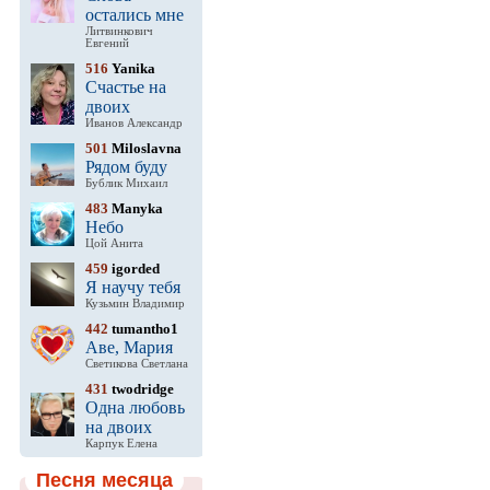
остались мне
Литвинкович
Евгений
516
Yanika
Счастье на
двоих
Иванов Александр
501
Miloslavna
Рядом буду
Бублик Михаил
483
Manyka
Небо
Цой Анита
459
igorded
Я научу тебя
Кузьмин Владимир
442
tumantho1
Аве, Мария
Светикова Светлана
431
twodridge
Одна любовь
на двоих
Карпук Елена
Песня месяца