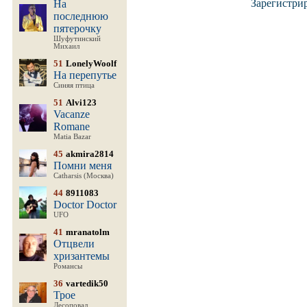
Зарегистри
На
последнюю
пятерочку
Шуфутинский
Михаил
51
LonelyWoolf
На перепутье
Синяя птица
51
Alvi123
Vacanze
Romane
Matia Bazar
45
akmira2814
Помни меня
Catharsis (Москва)
44
8911083
Doctor Doctor
UFO
41
mranatolm
Отцвели
хризантемы
Романсы
36
vartedik50
Трое
Лесоповал