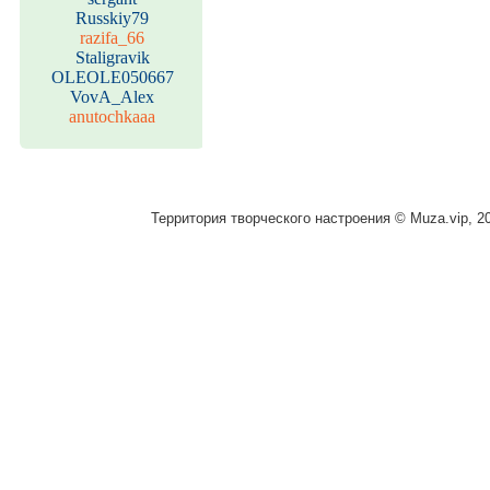
Russkiy79
razifa_66
Staligravik
OLEOLE050667
VovA_Alex
anutochkaaa
Территория творческого настроения © Muza.vip, 2