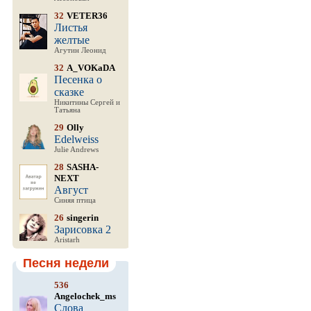
32
VETER36
Листья
желтые
Агутин Леонид
32
A_VOKaDA
Песенка о
сказке
Никитины Сергей и
Татьяна
29
Olly
Edelweiss
Julie Andrews
28
SASHA-
NEXT
Август
Синяя птица
26
singerin
Зарисовка 2
Aristarh
Песня недели
536
Angelochek_ms
Слова