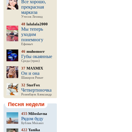
Все хорошо,
прекрасная
маркиза
Утесов Леонид
48
lalalala2000
Мы теперь
уходим
понемногу
Ефимыч
46
muhomorr
Губы окаянные
Среда (трио)
37
MAXMIX
Он и она
Шакиров Ринат
32
StarFox
Четвертиночка
Розенбаум Александр
Песня недели
455
Miloslavna
Рядом буду
Бублик Михаил
422
Yanika