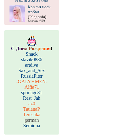
Июль 2026 года
Крылья моей
любви
(Jalagonia)
Баллов: 659
С
Д
н
е
м
Р
о
ж
д
е
н
и
я
!
Snack
slavik0886
artdiva
Sax_and_Sex
RussiaPiter
-GALYHMEN-
Alfia71
sportage81
Rest_Jah
az0
TatianaP
Tereshka
german
Semiona