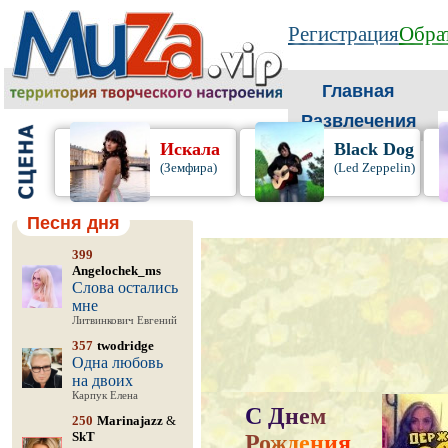
Регистрация
Обрат
Главная
Развлечения
Искала
Black Dog
(Земфира)
(Led Zeppelin)
Песня дня
399
Angelochek_ms
Слова остались
мне
Литвинкович Евгений
357
twodridge
Одна любовь
на двоих
Карпук Елена
С
Д
н
е
м
250
Marinajazz
&
SkT
Р
о
ж
д
е
н
и
я
,