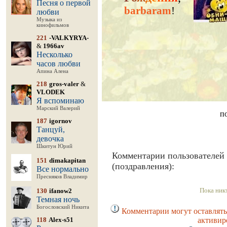
Песня о первой
barbaram
!
любви
Музыка из
кинофильмов
221
-VALKYRYA-
&
1966av
Несколько
часов любви
Апина Алена
218
gros-valer
&
VLODEK
Я вспоминаю
Марский Валерий
п
187
igornov
Танцуй,
девочка
Шкитун Юрий
Комментарии пользователей
151
dimakapitan
(поздравления):
Все нормально
Пресняков Владимир
Пока ник
130
ifanow2
Темная ночь
Богословский Никита
Комментарии могут оставлять
118
Alex-s51
активир