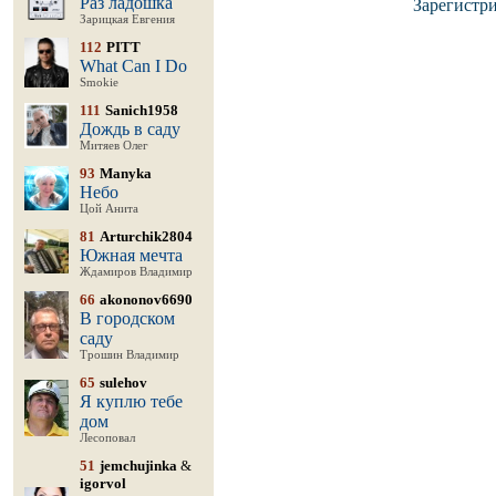
Раз ладошка
Зарегистр
Зарицкая Евгения
112
PITT
What Can I Do
Smokie
111
Sanich1958
Дождь в саду
Митяев Олег
93
Manyka
Небо
Цой Анита
81
Arturchik2804
Южная мечта
Ждамиров Владимир
66
akononov6690
В городском
саду
Трошин Владимир
65
sulehov
Я куплю тебе
дом
Лесоповал
51
jemchujinka
&
igorvol