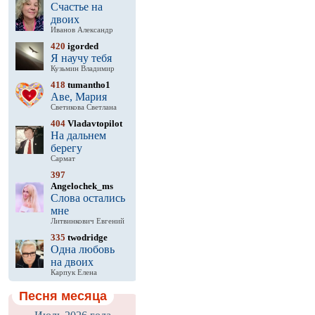
Счастье на
двоих
Иванов Александр
420
igorded
Я научу тебя
Кузьмин Владимир
418
tumantho1
Аве, Мария
Светикова Светлана
404
Vladavtopilot
На дальнем
берегу
Сармат
397
Angelochek_ms
Слова остались
мне
Литвинкович Евгений
335
twodridge
Одна любовь
на двоих
Карпук Елена
Песня месяца