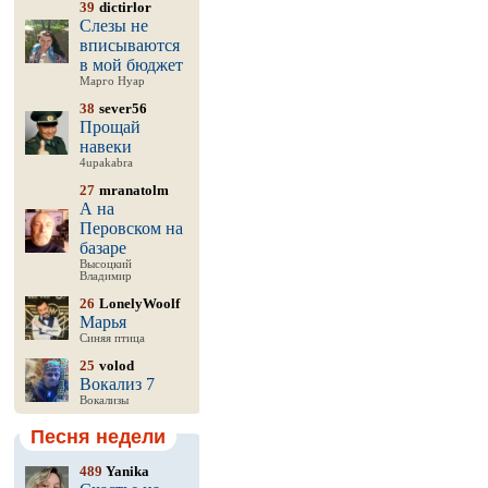
39
dictirlor
Слезы не
вписываются
в мой бюджет
Марго Нуар
38
sever56
Прощай
навеки
4upakabra
27
mranatolm
А на
Перовском на
базаре
Высоцкий
Владимир
26
LonelyWoolf
Марья
Синяя птица
25
volod
Вокализ 7
Вокализы
Песня недели
489
Yanika