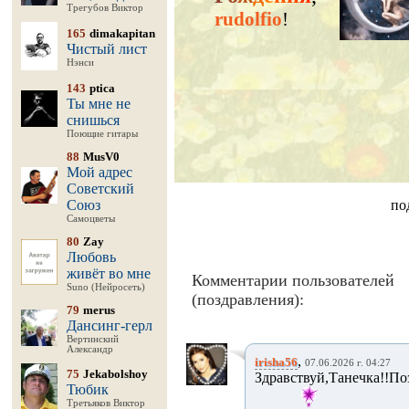
Трегубов Виктор
rudolfio
!
165
dimakapitan
Чистый лист
Нэнси
143
ptica
Ты мне не
снишься
Поющие гитары
88
MusV0
Мой адрес
Советский
Союз
по
Самоцветы
80
Zay
Любовь
живёт во мне
Комментарии пользователей
Suno (Нейросеть)
(поздравления):
79
merus
Дансинг-герл
Вертинский
Александр
,
irisha56
07.06.2026 г. 04:27
75
Jekabolshoy
Здравствуй,Танечка
Тюбик
Третьяков Виктор