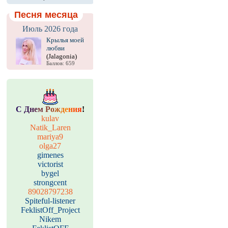
Песня месяца
Июль 2026 года
Крылья моей
любви
(Jalagonia)
Баллов: 659
С
Д
н
е
м
Р
о
ж
д
е
н
и
я
!
kulav
Natik_Laren
mariya9
olga27
gimenes
victorist
bygel
strongcent
89028797238
Spiteful-listener
FeklistOff_Project
Nikem