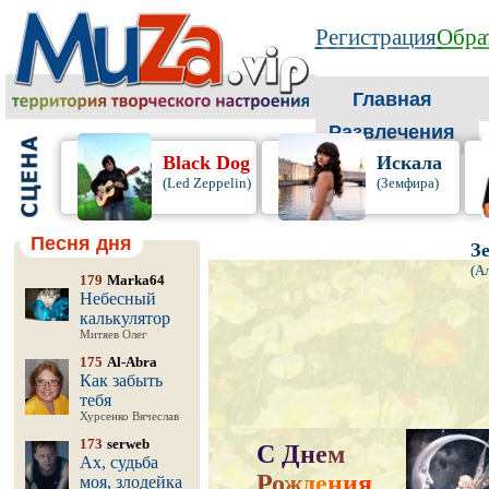
Регистрация
Обра
Главная
Развлечения
Black Dog
Искала
(Led Zeppelin)
(Земфира)
Песня дня
З
(А
179
Marka64
Небесный
калькулятор
Митяев Олег
175
Al-Abra
Как забыть
тебя
Хурсенко Вячеслав
173
serweb
С
Д
н
е
м
Ах, судьба
Р
о
ж
д
е
н
и
я
,
моя, злодейка