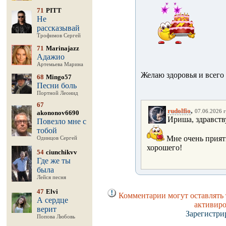
71
PITT
Не
рассказывай
Трофимов Сергей
71
Marinajazz
Адажио
Артемьева Марина
Желаю здоровья и всего 
68
Mingo57
Песни боль
Портной Леонид
67
,
rudolfio
07.06.2026 г
akononov6690
Ириша, здравству
Повезло мне с
тобой
Мне очень прия
Одинцов Сергей
хорошего!
54
ciunchikvv
Где же ты
была
Лейся песня
47
Elvi
Комментарии могут оставлять 
А сердце
активиро
верит
Зарегистри
Попова Любовь