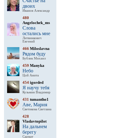
Счастье на
двоих
Иванов Александр
480
Angelochek_ms
Слова
остались мне
Литвинкович
Евгений
466
Miloslavna
Рядом буду
Бублик Михаил
459
Manyka
Небо
Цой Анита
454
igorded
Я научу тебя
Кузьмин Владимир
431
tumantho1
Аве, Мария
Светикова Светлана
428
Vladavtopilot
На дальнем
берегу
Сармат