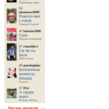
Литвиненко Анна
56
akononov6690
Повезло мне
с тобой
Одинцов Сергей
47
lalalala2000
Саня
Маршал Александр
47
ciunchikvv
Где же ты
была
Лейся песня
46
jemchujinka
Бесконечная
нежность
(Нюша)
Esprimo
37
Elvi
А сердце
верит
Попова Любовь
Песня недели