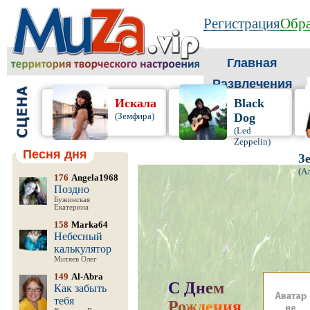
Регистрация
Обра
Главная
Развлечения
Искала
Black
(Земфира)
Dog
(Led
Zeppelin)
Песня дня
З
(А
176
Angela1968
Поздно
Бужинская
Екатерина
158
Marka64
Небесный
калькулятор
Митяев Олег
149
Al-Abra
С
Д
н
е
м
Как забыть
тебя
Р
о
ж
д
е
н
и
я
,