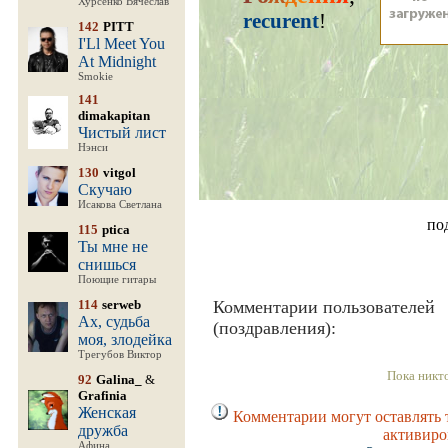
Хурсенко Вячеслав
recurent
!
142
PITT
I'Ll Meet You
At Midnight
Smokie
141
dimakapitan
Чистый лист
Нэнси
130
vitgol
Скучаю
Исакова Светлана
по
115
ptica
Ты мне не
снишься
Поющие гитары
114
serweb
Комментарии пользователей
Ах, судьба
(поздравления):
моя, злодейка
Трегубов Виктор
Пока никт
92
Galina_
&
Grafinia
Женская
Комментарии могут оставлять 
дружба
активиро
Афина