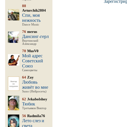
Зарегистри
88
Arturchik2804
Спи, моя
нежность
Dance Music
76
merus
Дансинг-герл
Вертинский
Александр
70
MusV0
Мой адрес
Советский
Союз
Самоцветы
64
Zay
Любовь
живёт во мне
Suno (Нейросеть)
62
Jekabolshoy
Тюбик
Третьяков Виктор
56
Radmila76
Лето слез и
света