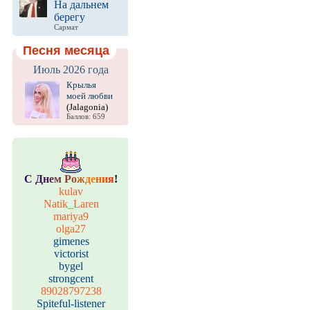
На дальнем
берегу
Сармат
Песня месяца
Июль 2026 года
Крылья
моей любви
(Jalagonia)
Баллов: 659
С
Д
н
е
м
Р
о
ж
д
е
н
и
я
!
kulav
Natik_Laren
mariya9
olga27
gimenes
victorist
bygel
strongcent
89028797238
Spiteful-listener