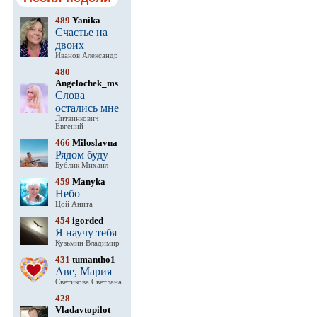
489
Yanika
Счастье на
двоих
Иванов Александр
480
Angelochek_ms
Слова
остались мне
Литвинкович
Евгений
466
Miloslavna
Рядом буду
Бублик Михаил
459
Manyka
Небо
Цой Анита
454
igorded
Я научу тебя
Кузьмин Владимир
431
tumantho1
Аве, Мария
Светикова Светлана
428
Vladavtopilot