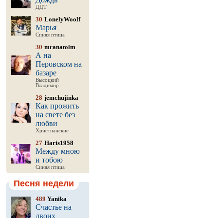
ДДТ
30
LonelyWoolf
Марья
Синяя птица
30
mranatolm
А на
Перовском на
базаре
Высоцкий
Владимир
28
jemchujinka
Как прожить
на свете без
любви
Христианские
27
Haris1958
Между мною
и тобою
Синяя птица
Песня недели
489
Yanika
Счастье на
двоих