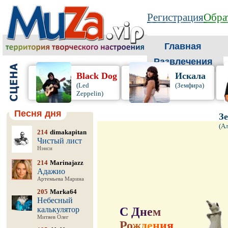
Регистрация
Обра
Главная
Развлечения
Black Dog
Искала
(Led
(Земфира)
Zeppelin)
Песня дня
З
(А
214
dimakapitan
Чистый лист
Нэнси
214
Marinajazz
Адажио
Артемьева Марина
205
Marka64
Небесный
калькулятор
С
Д
н
е
м
Митяев Олег
Р
о
ж
д
е
н
и
я
,