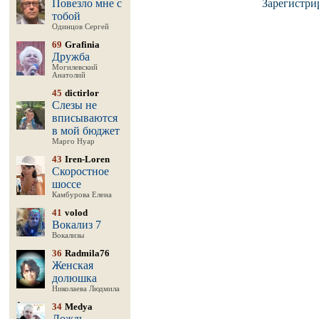
Повезло мне с
Зарегистри
тобой
Одинцов Сергей
69
Grafinia
Дружба
Могилевский
Анатолий
45
dictirlor
Слезы не
вписываются
в мой бюджет
Марго Нуар
43
Iren-Loren
Скоростное
шоссе
Камбурова Елена
41
volod
Вокализ 7
Вокализы
36
Radmila76
Женская
долюшка
Николаева Людмила
34
Medya
Дождь