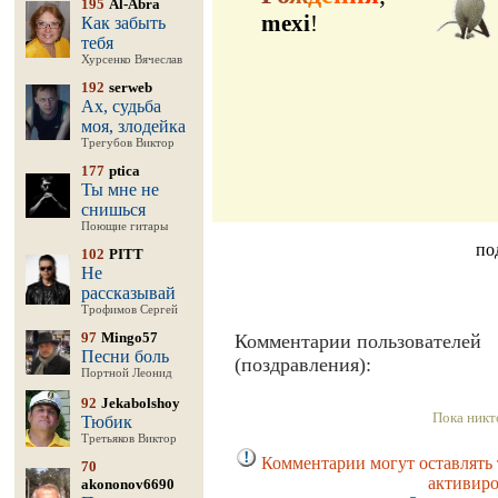
195
Al-Abra
mexi
!
Как забыть
тебя
Хурсенко Вячеслав
192
serweb
Ах, судьба
моя, злодейка
Трегубов Виктор
177
ptica
Ты мне не
снишься
Поющие гитары
по
102
PITT
Не
рассказывай
Трофимов Сергей
97
Mingo57
Комментарии пользователей
Песни боль
(поздравления):
Портной Леонид
92
Jekabolshoy
Пока никт
Тюбик
Третьяков Виктор
Комментарии могут оставлять 
70
активиро
akononov6690