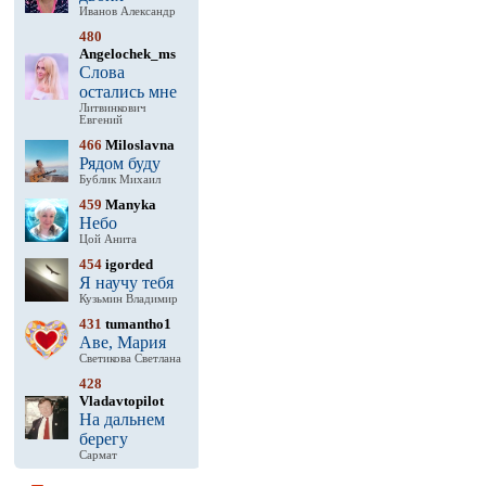
Иванов Александр
480
Angelochek_ms
Слова
остались мне
Литвинкович
Евгений
466
Miloslavna
Рядом буду
Бублик Михаил
459
Manyka
Небо
Цой Анита
454
igorded
Я научу тебя
Кузьмин Владимир
431
tumantho1
Аве, Мария
Светикова Светлана
428
Vladavtopilot
На дальнем
берегу
Сармат