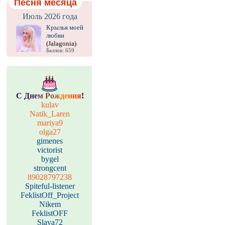
Песня месяца
Июль 2026 года
Крылья моей
любви
(Jalagonia)
Баллов: 659
С
Д
н
е
м
Р
о
ж
д
е
н
и
я
!
kulav
Natik_Laren
mariya9
olga27
gimenes
victorist
bygel
strongcent
89028797238
Spiteful-listener
FeklistOff_Project
Nikem
FeklistOFF
Slava72