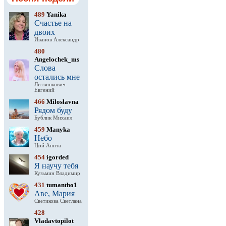
489
Yanika
Счастье на
двоих
Иванов Александр
480
Angelochek_ms
Слова
остались мне
Литвинкович
Евгений
466
Miloslavna
Рядом буду
Бублик Михаил
459
Manyka
Небо
Цой Анита
454
igorded
Я научу тебя
Кузьмин Владимир
431
tumantho1
Аве, Мария
Светикова Светлана
428
Vladavtopilot