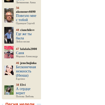
Литвиненко Анна
56
akononov6690
Повезло мне
с тобой
Одинцов Сергей
48
ciunchikvv
Где же ты
была
Лейся песня
47
lalalala2000
Саня
Маршал Александр
46
jemchujinka
Бесконечная
нежность
(Нюша)
Esprimo
38
Elvi
А сердце
верит
Попова Любовь
Песня недели