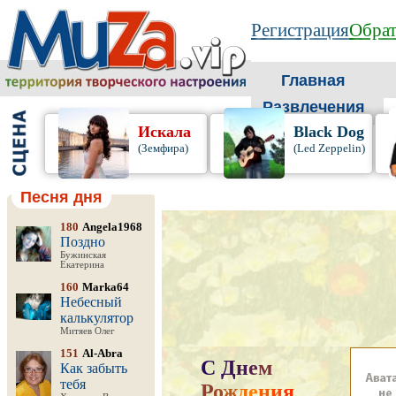
Регистрация
Обрат
Главная
Развлечения
Искала
Black Dog
(Земфира)
(Led Zeppelin)
Песня дня
180
Angela1968
Поздно
Бужинская
Екатерина
160
Marka64
Небесный
калькулятор
Митяев Олег
151
Al-Abra
С
Д
н
е
м
Как забыть
тебя
Р
о
ж
д
е
н
и
я
,