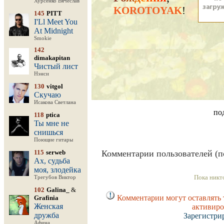
Хурсенко Вячеслав
KOROTOYAK
!
145
PITT
I'Ll Meet You
At Midnight
Smokie
142
dimakapitan
Чистый лист
Нэнси
130
vitgol
Скучаю
Исакова Светлана
по
118
ptica
Ты мне не
снишься
Поющие гитары
115
serweb
Комментарии пользователей (п
Ах, судьба
моя, злодейка
Пока никт
Трегубов Виктор
102
Galina_
&
Комментарии могут оставлять 
Grafinia
Женская
активиро
дружба
Зарегистри
Афина