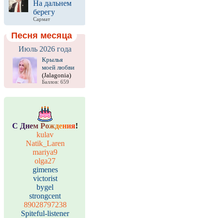
На дальнем
берегу
Сармат
Песня месяца
Июль 2026 года
Крылья
моей любви
(Jalagonia)
Баллов: 659
С
Д
н
е
м
Р
о
ж
д
е
н
и
я
!
kulav
Natik_Laren
mariya9
olga27
gimenes
victorist
bygel
strongcent
89028797238
Spiteful-listener