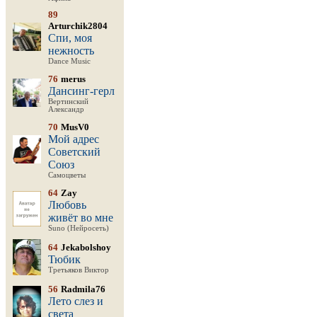
89
Arturchik2804
Спи, моя
нежность
Dance Music
76
merus
Дансинг-герл
Вертинский
Александр
70
MusV0
Мой адрес
Советский
Союз
Самоцветы
64
Zay
Любовь
живёт во мне
Suno (Нейросеть)
64
Jekabolshoy
Тюбик
Третьяков Виктор
56
Radmila76
Лето слез и
света