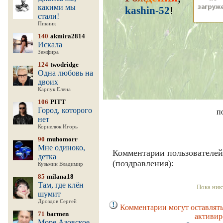
какими мы
kashin-52
!
стали!
Пикник
140
akmira2814
Искала
Земфира
124
twodridge
Одна любовь на
двоих
Карпук Елена
106
PITT
Город, которого
п
нет
Корнелюк Игорь
90
muhomorr
Мне одиноко,
Комментарии пользователей
детка
(поздравления):
Кузьмин Владимир
85
milana18
Там, где клён
Пока ник
шумит
Дроздов Сергей
Комментарии могут оставлять
71
barmen
активир
Море Азовское