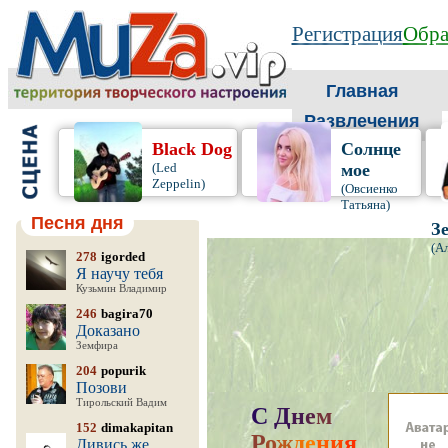
Регистрация
Обра
Главная
Развлечения
Black Dog
Солнце
(Led
мое
Zeppelin)
(Овсиенко
Татьяна)
Песня дня
З
(А
278
igorded
Я научу тебя
Кузьмин Владимир
246
bagira70
Доказано
Земфира
204
popurik
Позови
Тирольский Вадим
С
Д
н
е
м
152
dimakapitan
Р
о
ж
д
е
н
и
я
,
Дивись же,