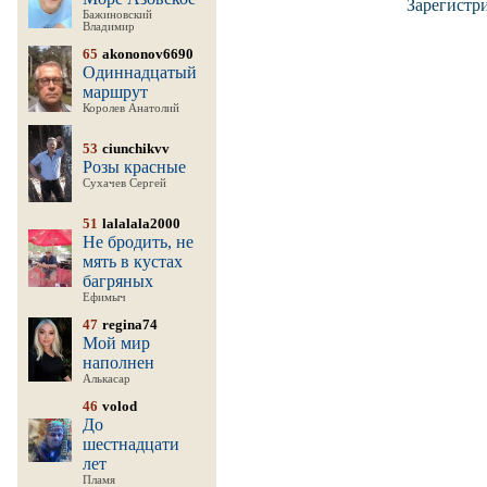
Зарегистр
Бажиновский
Владимир
65
akononov6690
Одиннадцатый
маршрут
Королев Анатолий
53
ciunchikvv
Розы красные
Сухачев Сергей
51
lalalala2000
Не бродить, не
мять в кустах
багряных
Ефимыч
47
regina74
Мой мир
наполнен
Алькасар
46
volod
До
шестнадцати
лет
Пламя