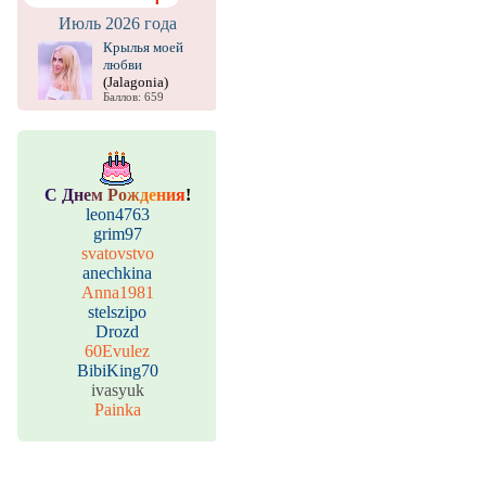
Июль 2026 года
Крылья моей
любви
(Jalagonia)
Баллов: 659
С
Д
н
е
м
Р
о
ж
д
е
н
и
я
!
leon4763
grim97
svatovstvo
anechkina
Anna1981
stelszipo
Drozd
60Evulez
BibiKing70
ivasyuk
Painka