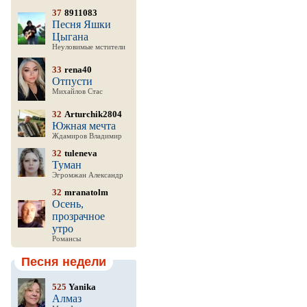
37
8911083
Песня Яшки
Цыгана
Неуловимые мстители
33
rena40
Отпусти
Михайлов Стас
32
Arturchik2804
Южная мечта
Ждамиров Владимир
32
tuleneva
Туман
Эгромжан Александр
32
mranatolm
Осень,
прозрачное
утро
Романсы
Песня недели
525
Yanika
Алмаз