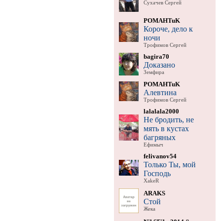
Сухачев Сергей
POMAHTuK
Короче, дело к
ночи
Трофимов Сергей
bagira70
Доказано
Земфира
POMAHTuK
Алевтина
Трофимов Сергей
lalalala2000
Не бродить, не
мять в кустах
багряных
Ефимыч
felivanov54
Только Ты, мой
Господь
XakeR
ARAKS
Стой
Жека