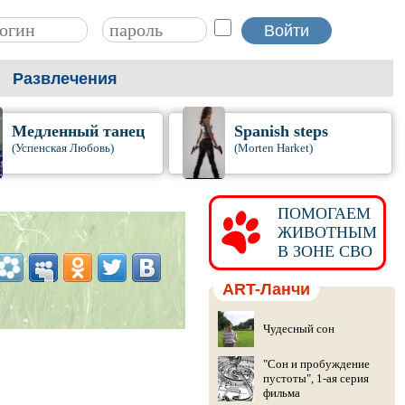
Развлечения
Медленный танец
Spanish steps
(Успенская Любовь)
(Morten Harket)
ПОМОГАЕМ
ЖИВОТНЫМ
В ЗОНЕ СВО
ART-Ланчи
Чудесный сон
"Сон и пробуждение
пустоты", 1-ая серия
фильма