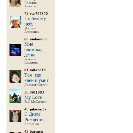
Полотно
Анатолий
72
vas707356
По белому
небу
Маршал
Александр
68
muhomorr
Мне
одиноко,
детка
Кузьмин
Владимир
61
milana18
Там, где
клён шумит
Дроздов Сергей
56
8911083
My Love
Paul McCartney
48
jukovai37
С Днем
Рождения
Авторские
43
barmen