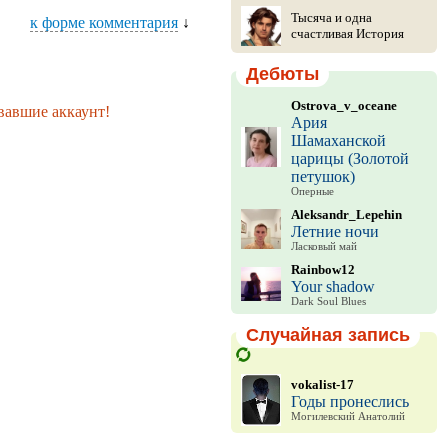
Тысяча и одна
к форме комментария
↓
счастливая История
Дебюты
Ostrova_v_oceane
вавшие аккаунт!
Ария
Шамаханской
царицы (Золотой
петушок)
Оперные
Aleksandr_Lepehin
Летние ночи
Ласковый май
Rainbow12
Your shadow
Dark Soul Blues
Случайная запись
vokalist-17
Годы пронеслись
Могилевский Анатолий