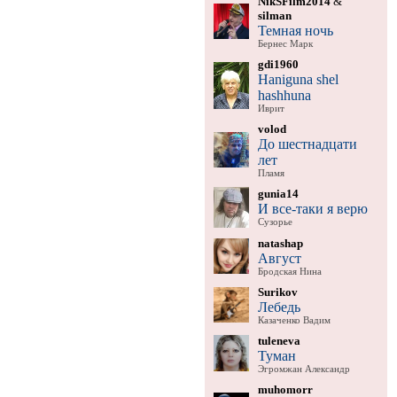
NikSFilm2014
&
silman
Темная ночь
Бернес Марк
gdi1960
Haniguna shel
hashhuna
Иврит
volod
До шестнадцати
лет
Пламя
gunia14
И все-таки я верю
Сузорье
natashap
Август
Бродская Нина
Surikov
Лебедь
Казаченко Вадим
tuleneva
Туман
Эгромжан Александр
muhomorr