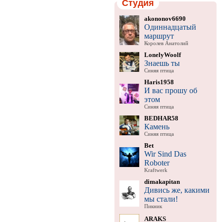
Студия
akononov6690
Одиннадцатый
маршрут
Королев Анатолий
LonelyWoolf
Знаешь ты
Синяя птица
Haris1958
И вас прошу об
этом
Синяя птица
BEDHAR58
Камень
Синяя птица
Bet
Wir Sind Das
Roboter
Kraftwerk
dimakapitan
Дивись же, какими
мы стали!
Пикник
ARAKS