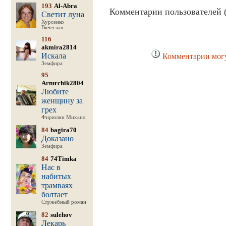
193
Al-Abra
Комментарии пользователей (
Светит луна
Хурсенко
Вячеслав
116
akmira2814
Искала
Комментарии могу
Земфира
95
Arturchik2804
Любите
женщину за
грех
Фирюлин Михаил
84
bagira70
Доказано
Земфира
84
74Timka
Нас в
набитых
трамваях
болтает
Служебный роман
82
sulehov
Лекарь