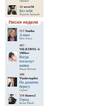
Ефимыч
34
sever56
Без тебя
Хоралов Аркадий
Песня недели
515
Yanika
Алмаз
Мон Алиса
407
-
VALKYRYA-
&
1966av
Когда
погаснут
маяки
Влади Наталья
399
Vladavtopilot
На дальнем
берегу
Сармат
350
ifanow2
Город
Кукин Юрий