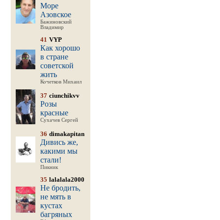
Море
Азовское
Бажиновский
Владимир
41
VYP
Как хорошо
в стране
советской
жить
Кочетков Михаил
37
ciunchikvv
Розы
красные
Сухачев Сергей
36
dimakapitan
Дивись же,
какими мы
стали!
Пикник
35
lalalala2000
Не бродить,
не мять в
кустах
багряных