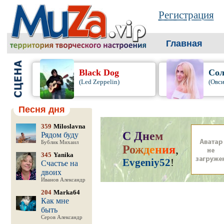
Регистрация
Главная
Black Dog
Сол
(Led Zeppelin)
(Овси
Песня дня
359
Miloslavna
С
Д
н
е
м
Рядом буду
Бублик Михаил
Р
о
ж
д
е
н
и
я
,
345
Yanika
Evgeniy52
!
Счастье на
двоих
Иванов Александр
204
Marka64
Как мне
быть
Серов Александр