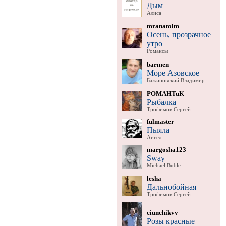
Дым
Алиса
mranatolm
Осень, прозрачное
утро
Романсы
barmen
Море Азовское
Бажиновский Владимир
POMAHTuK
Рыбалка
Трофимов Сергей
fulmaster
Пыяла
Аигел
margosha123
Sway
Michael Buble
lesha
Дальнобойная
Трофимов Сергей
ciunchikvv
Розы красные