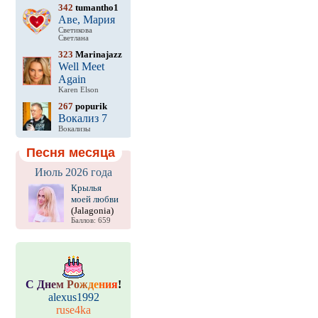
342
tumantho1
Аве, Мария
Светикова
Светлана
323
Marinajazz
Well Meet
Again
Karen Elson
267
popurik
Вокализ 7
Вокализы
Песня месяца
Июль 2026 года
Крылья
моей любви
(Jalagonia)
Баллов: 659
С
Д
н
е
м
Р
о
ж
д
е
н
и
я
!
alexus1992
ruse4ka