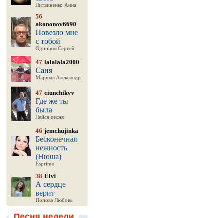
Литвиненко Анна
56
akononov6690
Повезло мне
с тобой
Одинцов Сергей
47
lalalala2000
Саня
Маршал Александр
47
ciunchikvv
Где же ты
была
Лейся песня
46
jemchujinka
Бесконечная
нежность
(Нюша)
Esprimo
38
Elvi
А сердце
верит
Попова Любовь
Песня недели