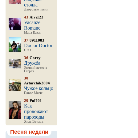
стояла
Дворовые песни
43
Alvi123
Vacanze
Romane
Matia Bazar
37
8911083
Doctor Doctor
UFO
36
Garry
Дружба
Зимний вечер в
Гаграх
30
Arturchik2804
Чужое кольцо
Dance Music
29
Pol701
Как
провожают
пароходы
Хиль Эдуард
Песня недели