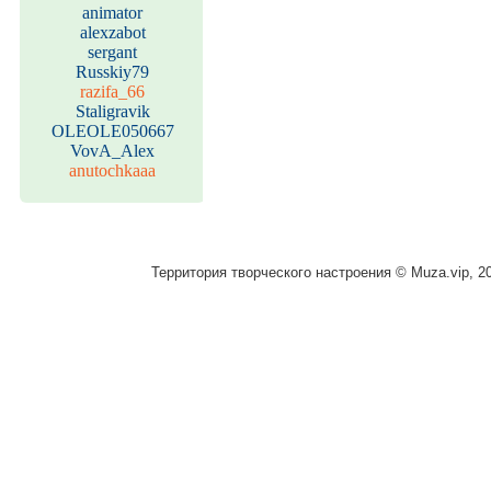
animator
alexzabot
sergant
Russkiy79
razifa_66
Staligravik
OLEOLE050667
VovA_Alex
anutochkaaa
Территория творческого настроения © Muza.vip, 2