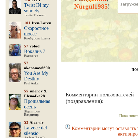
Twist IN my
Nurgul1985
!
sobriety
Tanita Tikaram
101
Iren-Loren
Скоростное
шоссе
Камбурова Елена
57
volod
Вокализ 7
Вокализы
57
akononov6690
по
You Are My
Destiny
Paul Anka
55
sulehov
&
Комментарии пользователей
Eleno4ka28
(поздравления):
Прощальная
осень
Ждамиров
Владимир
Пока никт
53
Alex-sir
La voce del
Комментарии могут оставлять 
silensio
активиро
Andrea Bocelli