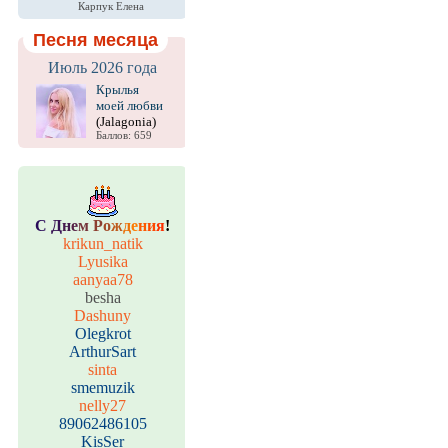
Карпук Елена
Песня месяца
Июль 2026 года
Крылья
моей любви
(Jalagonia)
Баллов: 659
С
Д
н
е
м
Р
о
ж
д
е
н
и
я
!
krikun_natik
Lyusika
aanyaa78
besha
Dashuny
Olegkrot
ArthurSart
sinta
smemuzik
nelly27
89062486105
KisSer