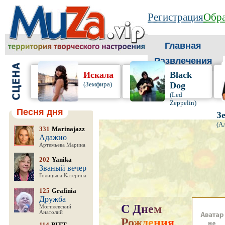
Регистрация
Обра
Главная
Развлечения
Искала
Black
(Земфира)
Dog
(Led
Zeppelin)
Песня дня
З
(А
331
Marinajazz
Адажио
Артемьева Марина
202
Yanika
Званый вечер
Голицына Катерина
125
Grafinia
Дружба
С
Д
н
е
м
Могилевский
Анатолий
Р
о
ж
д
е
н
и
я
,
114
PITT