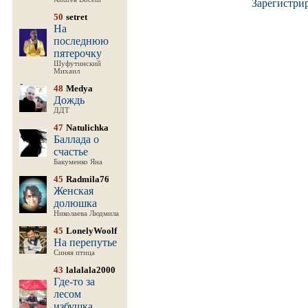
Зарегистри
50
setret
На
последнюю
пятерочку
Шуфутинский
Михаил
48
Medya
Дождь
ДДТ
47
Natulichka
Баллада о
счастье
Бакуменко Яна
45
Radmila76
Женская
долюшка
Николаева Людмила
45
LonelyWoolf
На перепутье
Синяя птица
43
lalalala2000
Где-то за
лесом
избушка