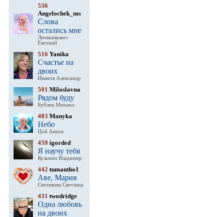
536
Angelochek_ms
Слова
остались мне
Литвинкович
Евгений
516
Yanika
Счастье на
двоих
Иванов Александр
501
Miloslavna
Рядом буду
Бублик Михаил
483
Manyka
Небо
Цой Анита
459
igorded
Я научу тебя
Кузьмин Владимир
442
tumantho1
Аве, Мария
Светикова Светлана
431
twodridge
Одна любовь
на двоих