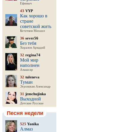
Ефимыч
43
VYP
Как хорошо в
стране
советской жить
Кочетков Михаил
36
sever56
Без тебя
Хоралов Аркадий
32
regina74
Мой мир
наполнен
Алькасар
32
tuleneva
Туман
Эгромжан Александр
31
jemchujinka
Выходной
Детские Русские
Песня недели
525
Yanika
Алмаз