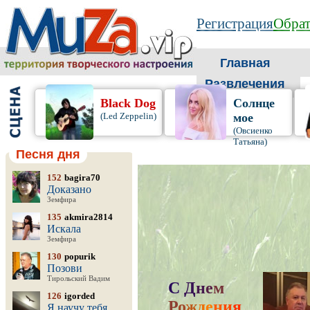
Регистрация
Обрат
Главная
Развлечения
Black Dog
Солнце
(Led Zeppelin)
мое
(Овсиенко
Татьяна)
Песня дня
152
bagira70
Доказано
Земфира
135
akmira2814
Искала
Земфира
130
popurik
Позови
Тирольский Вадим
С
Д
н
е
м
126
igorded
Р
о
ж
д
е
н
и
я
,
Я научу тебя