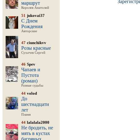
Зарегистр
маршрут
Королев Анатолий
51
jukovai37
С Днем
Рождения
Авторские
47
ciunchikvv
Розы красные
Сухачев Сергей
46
Spev
Чапаев и
Пустота
(роман)
Разные судьбы
44
volod
До
шестнадцати
лет
Пламя
44
lalalala2000
Не бродить, не
мять в кустах
багряных