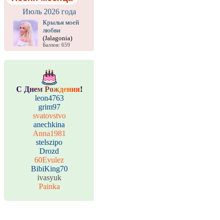
Июль 2026 года
Крылья моей
любви
(Jalagonia)
Баллов: 659
С
Д
н
е
м
Р
о
ж
д
е
н
и
я
!
leon4763
grim97
svatovstvo
anechkina
Anna1981
stelszipo
Drozd
60Evulez
BibiKing70
ivasyuk
Painka