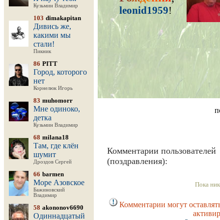
Кузьмин Владимир
leonid1959
!
103
dimakapitan
Дивись же,
какими мы
стали!
Пикник
86
PITT
Город, которого
нет
Корнелюк Игорь
83
muhomorr
Мне одиноко,
п
детка
Кузьмин Владимир
68
milana18
Там, где клён
Комментарии пользователей
шумит
(поздравления):
Дроздов Сергей
66
barmen
Море Азовское
Пока ник
Бажиновский
Владимир
Комментарии могут оставлять
58
akononov6690
активир
Одиннадцатый