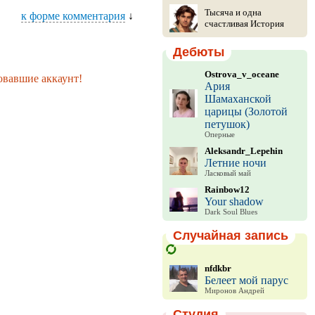
Тысяча и одна
к форме комментария
↓
счастливая История
Дебюты
Ostrova_v_oceane
овавшие аккаунт!
Ария
Шамаханской
царицы (Золотой
петушок)
Оперные
Aleksandr_Lepehin
Летние ночи
Ласковый май
Rainbow12
Your shadow
Dark Soul Blues
Случайная запись
nfdkbr
Белеет мой парус
Миронов Андрей
Студия