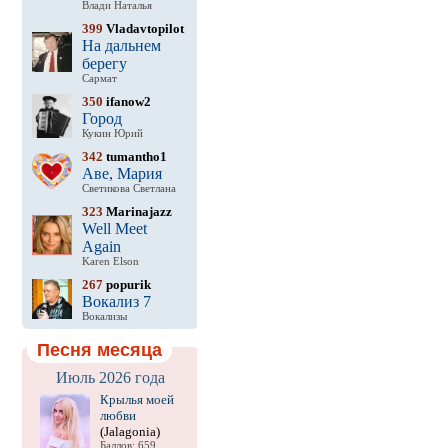
Влади Наталья
399
Vladavtopilot
На дальнем
берегу
Сармат
350
ifanow2
Город
Кукин Юрий
342
tumantho1
Аве, Мария
Светикова Светлана
323
Marinajazz
Well Meet
Again
Karen Elson
267
popurik
Вокализ 7
Вокализы
Песня месяца
Июль 2026 года
Крылья моей
любви
(Jalagonia)
Баллов: 659