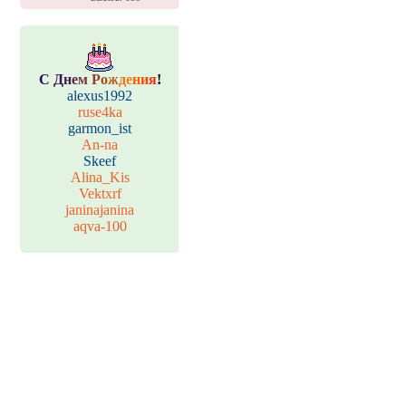
С
Д
н
е
м
Р
о
ж
д
е
н
и
я
!
alexus1992
ruse4ka
garmon_ist
An-na
Skeef
Alina_Kis
Vektxrf
janinajanina
aqva-100