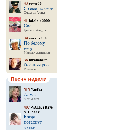
43
sever56
Я сама по себе
Смехова Алика
41
lalalala2000
Свеча
Гранкин Андрей
39
vas707356
По белому
небу
Маршал Александр
36
mranatolm
Осенняя роса
Романсы
Песня недели
515
Yanika
Алмаз
Мон Алиса
407
-VALKYRYA-
&
1966av
Когда
погаснут
маяки