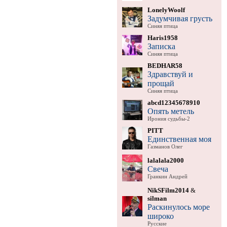
LonelyWoolf
Задумчивая грусть
Синяя птица
Haris1958
Записка
Синяя птица
BEDHAR58
Здравствуй и
прощай
Синяя птица
abcd12345678910
Опять метель
Ирония судьбы-2
PITT
Единственная моя
Газманов Олег
lalalala2000
Свеча
Гранкин Андрей
NikSFilm2014
&
silman
Раскинулось море
широко
Русские