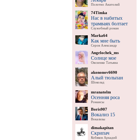
Полотно Анатолий
74Timka
Нас в набитых
трамваях болтает
Служебный роман
Marka64
Как мне быть
Серов Александр
Angelochek_ms
Солнце мое
Овсиенко Татьяна
akononov6690
Алый тюльпан
Шоколад
mranatolm
Осенняя роса
Романсы
Boris907
Вокализ 15
Вокализы
dimakapitan
Скрипач
Кобяков Аркадий