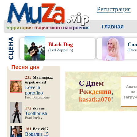
Регистрация
Главная
Black Dog
Сол
(Led Zeppelin)
(Овси
Песня дня
235
Marinajazz
С
Д
н
е
м
&
petrovlad
Love in
Р
о
ж
д
е
н
и
я
,
portofino
Fred Buscaglione
kasatka070
!
172
skvaue
Toothbrush
Brad Paisley
161
Boris907
Вокализ 15