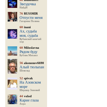
Звездочка
НайдИ
76
RUSSMIR
Отпусти меня
Гагарина Полина
60
inani
Ах, судьба
моя, судьба
Кубанский казачий
хор
60
Miloslavna
Рядом буду
Бублик Михаил
56
akononov6690
Алый тюльпан
Шоколад
52
spivak
На Азовском
море
Шершер Зиновий
44
volod
Карие глаза
Ахра