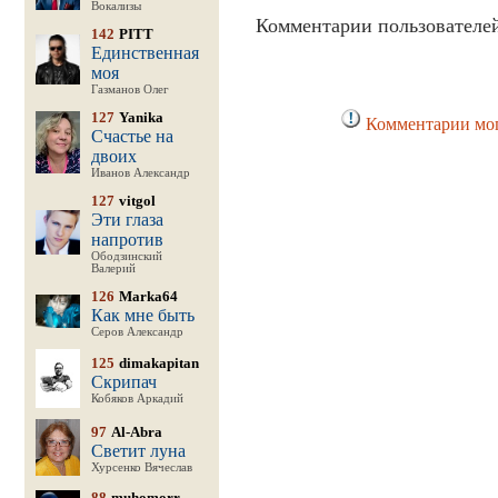
Вокализы
Комментарии пользователей
142
PITT
Единственная
моя
Газманов Олег
127
Yanika
Комментарии мог
Счастье на
двоих
Иванов Александр
127
vitgol
Эти глаза
напротив
Ободзинский
Валерий
126
Marka64
Как мне быть
Серов Александр
125
dimakapitan
Скрипач
Кобяков Аркадий
97
Al-Abra
Светит луна
Хурсенко Вячеслав
88
muhomorr