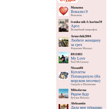
Manama
Вокализ 9
Вокализы
ivanka-nik
&
karina59
Арго
Волшебный микрофон
Arturchik2804
Любите женщину
за грех
Фирюлин Михаил
8911083
My Love
Paul McCartney
Nissan66
Куплеты
Попандопуло (На
морском песочке)
Свадьба в Малиновке
Miloslavna
Рядом буду
Бублик Михаил
Aleksantin
Дала мне пёрышко