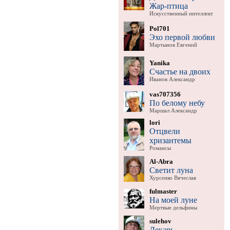
Жар-птица
Искусственный интеллект
Pol701
Эхо первой любви
Мартынов Евгений
Yanika
Счастье на двоих
Иванов Александр
vas707356
По белому небу
Маршал Александр
lori
Отцвели
хризантемы
Романсы
Al-Abra
Светит луна
Хурсенко Вячеслав
fulmaster
На моей луне
Мертвые дельфины
sulehov
Лекарь