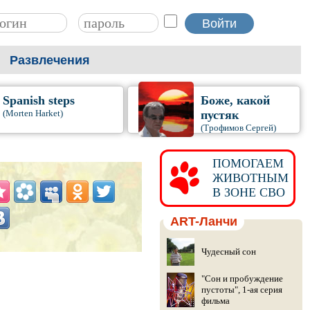
Развлечения
Spanish steps
Боже, какой
(Morten Harket)
пустяк
(Трофимов Сергей)
ПОМОГАЕМ
ЖИВОТНЫМ
В ЗОНЕ СВО
ART-Ланчи
Чудесный сон
"Сон и пробуждение
пустоты", 1-ая серия
фильма