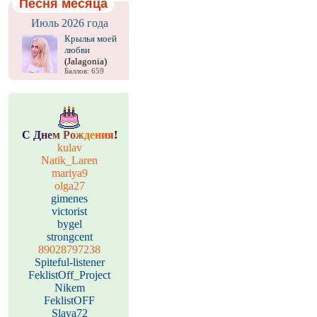
Песня месяца
Июль 2026 года
Крылья моей
любви
(Jalagonia)
Баллов: 659
С
Д
н
е
м
Р
о
ж
д
е
н
и
я
!
kulav
Natik_Laren
mariya9
olga27
gimenes
victorist
bygel
strongcent
89028797238
Spiteful-listener
FeklistOff_Project
Nikem
FeklistOFF
Slava72