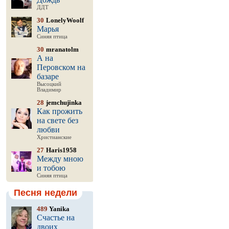
ДДТ
30
LonelyWoolf
Марья
Синяя птица
30
mranatolm
А на
Перовском на
базаре
Высоцкий
Владимир
28
jemchujinka
Как прожить
на свете без
любви
Христианские
27
Haris1958
Между мною
и тобою
Синяя птица
Песня недели
489
Yanika
Счастье на
двоих