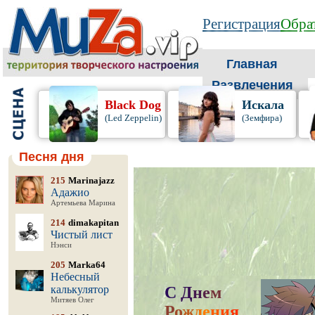
Регистрация
Обрат
Главная
Развлечения
Black Dog
Искала
(Led Zeppelin)
(Земфира)
Песня дня
215
Marinajazz
Адажио
Артемьева Марина
214
dimakapitan
Чистый лист
Нэнси
205
Marka64
Небесный
калькулятор
С
Д
н
е
м
Митяев Олег
Р
о
ж
д
е
н
и
я
,