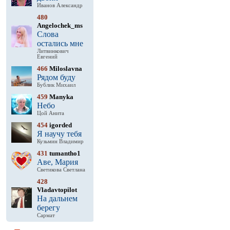
Иванов Александр
480
Angelochek_ms
Слова
остались мне
Литвинкович
Евгений
466
Miloslavna
Рядом буду
Бублик Михаил
459
Manyka
Небо
Цой Анита
454
igorded
Я научу тебя
Кузьмин Владимир
431
tumantho1
Аве, Мария
Светикова Светлана
428
Vladavtopilot
На дальнем
берегу
Сармат