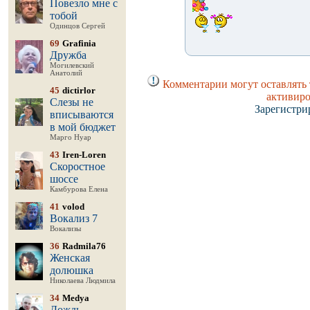
Повезло мне с
тобой
Одинцов Сергей
69
Grafinia
Дружба
Могилевский
Анатолий
Комментарии могут оставлять 
45
dictirlor
активиро
Слезы не
Зарегистри
вписываются
в мой бюджет
Марго Нуар
43
Iren-Loren
Скоростное
шоссе
Камбурова Елена
41
volod
Вокализ 7
Вокализы
36
Radmila76
Женская
долюшка
Николаева Людмила
34
Medya
Дождь