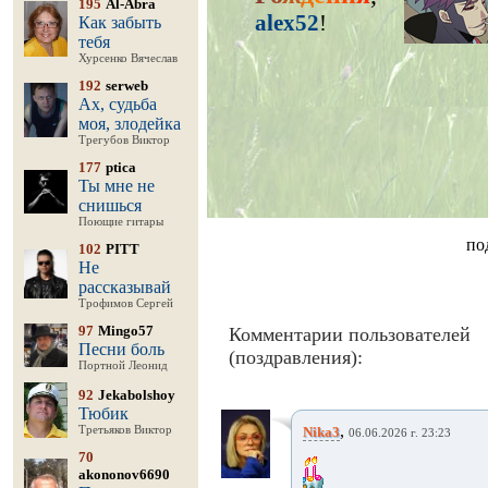
195
Al-Abra
alex52
!
Как забыть
тебя
Хурсенко Вячеслав
192
serweb
Ах, судьба
моя, злодейка
Трегубов Виктор
177
ptica
Ты мне не
снишься
Поющие гитары
по
102
PITT
Не
рассказывай
Трофимов Сергей
97
Mingo57
Комментарии пользователей
Песни боль
(поздравления):
Портной Леонид
92
Jekabolshoy
Тюбик
,
Третьяков Виктор
Nika3
06.06.2026 г. 23:23
70
akononov6690