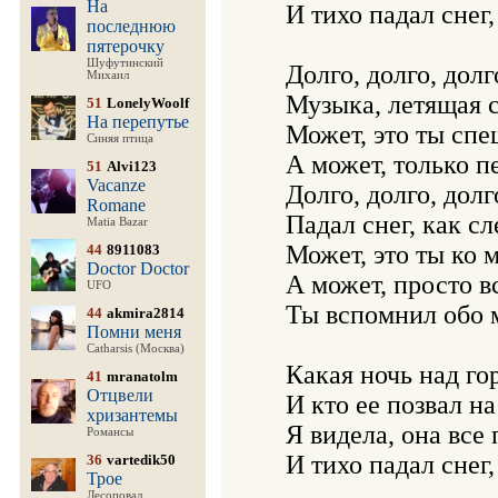
На
   И тихо падал снег,
последнюю
пятерочку
Шуфутинский
   Долго, долго, долг
Михаил
   Музыка, летящая с
51
LonelyWoolf
На перепутье
   Может, это ты спе
Синяя птица
   А может, только пе
51
Alvi123
Vacanze
   Долго, долго, долг
Romane
   Падал снег, как сл
Matia Bazar
   Может, это ты ко 
44
8911083
Doctor Doctor
   А может, просто в
UFO
   Ты вспомнил обо м
44
akmira2814
Помни меня
Catharsis (Москва)
   Какая ночь над го
41
mranatolm
Отцвели
   И кто ее позвал н
хризантемы
   Я видела, она все
Романсы
   И тихо падал снег,
36
vartedik50
Трое
Лесоповал