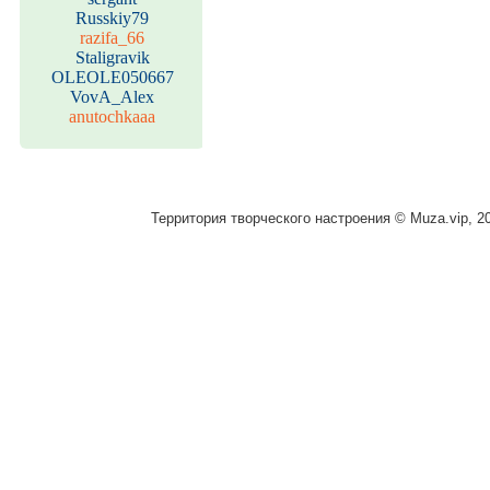
Russkiy79
razifa_66
Staligravik
OLEOLE050667
VovA_Alex
anutochkaaa
Территория творческого настроения © Muza.vip, 2