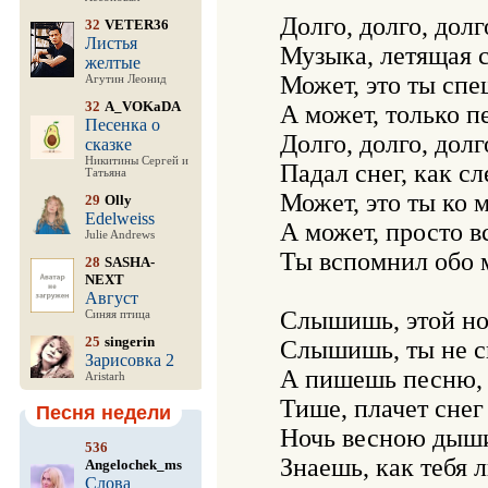
   Долго, долго, долг
32
VETER36
Листья
   Музыка, летящая с
желтые
   Может, это ты спе
Агутин Леонид
32
A_VOKaDA
   А может, только пе
Песенка о
   Долго, долго, долг
сказке
Никитины Сергей и
   Падал снег, как сл
Татьяна
   Может, это ты ко 
29
Olly
Edelweiss
   А может, просто в
Julie Andrews
   Ты вспомнил обо м
28
SASHA-
NEXT
Август
   Слышишь, этой но
Синяя птица
25
singerin
   Слышишь, ты не с
Зарисовка 2
   А пишешь песню, 
Aristarh
   Тише, плачет снег
Песня недели
   Ночь весною дыши
536
   Знаешь, как тебя 
Angelochek_ms
Слова