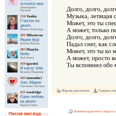
остались мне
   Долго, долго, долг
Литвинкович
Евгений
   Музыка, летящая с
516
Yanika
Счастье на
   Может, это ты спе
двоих
   А может, только пе
Иванов Александр
501
Miloslavna
   Долго, долго, долг
Рядом буду
   Падал снег, как сл
Бублик Михаил
483
Manyka
   Может, это ты ко 
Небо
   А может, просто в
Цой Анита
459
igorded
Я научу тебя
Кузьмин Владимир
442
tumantho1
Аве, Мария
Светикова Светлана
Версия для печати
Скачать тек
431
twodridge
Одна любовь
на двоих
Карпук Елена
Комментарии могут видеть т
Песня месяца