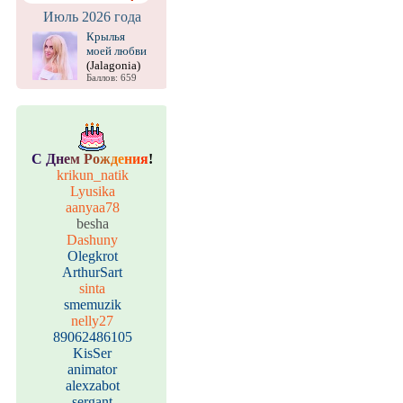
Июль 2026 года
Крылья
моей любви
(Jalagonia)
Баллов: 659
С
Д
н
е
м
Р
о
ж
д
е
н
и
я
!
krikun_natik
Lyusika
aanyaa78
besha
Dashuny
Olegkrot
ArthurSart
sinta
smemuzik
nelly27
89062486105
KisSer
animator
alexzabot
sergant