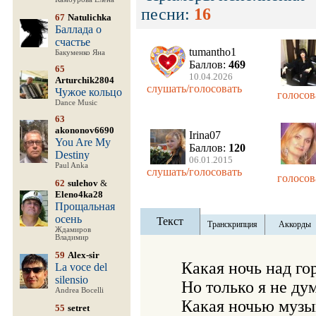
песни:
16
67
Natulichka
Баллада о
счастье
tumantho1
Бакуменко Яна
Баллов:
469
65
10.04.2026
Arturchik2804
слушать/голосовать
Чужое кольцо
голосов
Dance Music
63
akononov6690
Irina07
You Are My
Баллов:
120
Destiny
06.01.2015
Paul Anka
слушать/голосовать
голосов
62
sulehov
&
Eleno4ka28
Прощальная
осень
Текст
Транскрипция
Аккорды
Ждамиров
Владимир
59
Alex-sir
   Какая ночь над го
La voce del
silensio
   Но только я не дум
Andrea Bocelli
   Какая ночью музык
55
setret