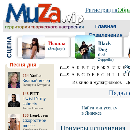
Регистрация
Обра
Главная
Развлечения
Искала
Black
(Земфира)
Dog
(Led
Zeppelin)
Песня дня
З
0—9
А
Б
В
Г
Д
Е
Ж
З
И
К
Л
(А
0—9
A
B
C
D
E
F
G
H
I
J
K
264
Yanika
Званый вечер
Из кино и мультфильмов
Д
Голицына Катерина
Падал 
148
PITT
Twist IN my
sobriety
Найти минусовку
Tanita Tikaram
в Яндексе
106
Iren-Loren
Скоростное
шоссе
Примеры исполнения
Камбурова Елена