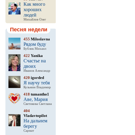
Как много
хороших
людей
Михайлов Олег
Песня недели
455
Miloslavna
Рядом буду
Бублик Михаил
422
Yanika
Счастье на
двоих
Иванов Александр
420
igorded
Я научу тебя
Кузьмин Владимир
418
tumantho1
Аве, Мария
Светикова Светлана
404
Vladavtopilot
На дальнем
берегу
Сармат