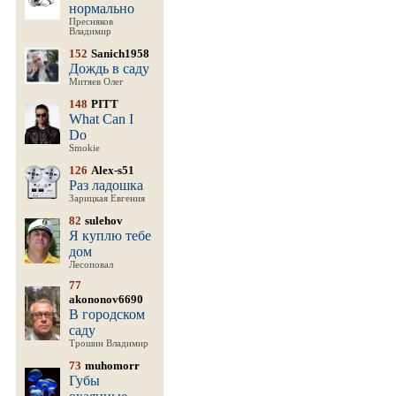
нормально
Пресняков
Владимир
152
Sanich1958
Дождь в саду
Митяев Олег
148
PITT
What Can I
Do
Smokie
126
Alex-s51
Раз ладошка
Зарицкая Евгения
82
sulehov
Я куплю тебе
дом
Лесоповал
77
akononov6690
В городском
саду
Трошин Владимир
73
muhomorr
Губы