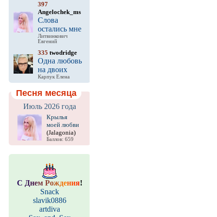
397
Angelochek_ms
Слова
остались мне
Литвинкович
Евгений
335
twodridge
Одна любовь
на двоих
Карпук Елена
Песня месяца
Июль 2026 года
Крылья
моей любви
(Jalagonia)
Баллов: 659
С
Д
н
е
м
Р
о
ж
д
е
н
и
я
!
Snack
slavik0886
artdiva