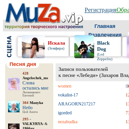
Регистрация
Обра
Главная
Развлечения
Искала
Black
(Земфира)
Dog
(Led
Zeppelin)
Песня дня
Записи пользователей
428
к песне «Лебеди» (Захаров Вл
Angelochek_ms
Слова
women
остались мне
Литвинкович
vokalist-17
1
Евгений
304
Manyka
ARAGORN217217
1
Небо
Цой Анита
igorded
7
295
-
nezabudka
1
VALKYRYA-
&
1966av