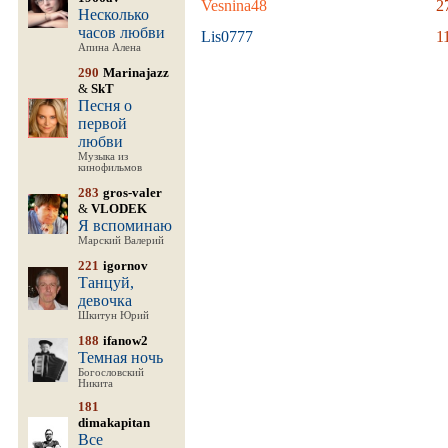
Vesnina48
2
Несколько
часов любви
Lis0777
1
Апина Алена
290
Marinajazz
&
SkT
Песня о
первой
любви
Музыка из
кинофильмов
283
gros-valer
&
VLODEK
Я вспоминаю
Марский Валерий
221
igornov
Танцуй,
девочка
Шкитун Юрий
188
ifanow2
Темная ночь
Богословский
Никита
181
dimakapitan
Все