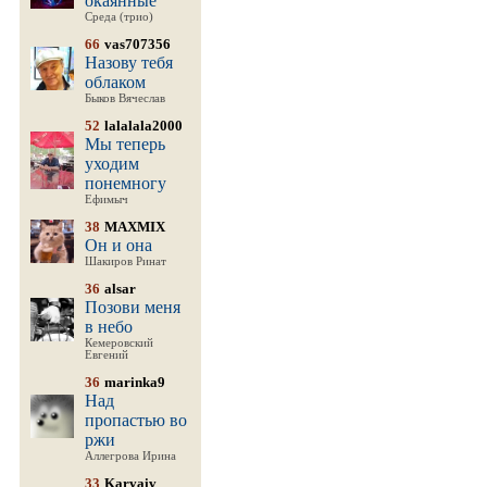
окаянные
Среда (трио)
66
vas707356
Назову тебя
облаком
Быков Вячеслав
52
lalalala2000
Мы теперь
уходим
понемногу
Ефимыч
38
MAXMIX
Он и она
Шакиров Ринат
36
alsar
Позови меня
в небо
Кемеровский
Евгений
36
marinka9
Над
пропастью во
ржи
Аллегрова Ирина
33
Karvaiv