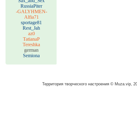
Sax_and_Sex
RussiaPiter
-GALYHMEN-
Alfia71
sportage81
Rest_Jah
az0
TatianaP
Tereshka
german
Semiona
Территория творческого настроения © Muza.vip, 2