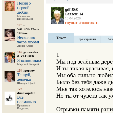
Песня о
первой
gdi1960
любви
Баллов:
14
Музыка из
10.04.2026
кинофильмов
слушать/голосовать
175
-
VALKYRYA-
&
1966av
Несколько
Текст
Транскрипция
Акк
часов любви
Апина Алена
169
gros-valer
1

&
VLODEK
Я вспоминаю
Мы под зелёным дерев
Марский Валерий
И ты такая красивая, 
164
igornov
Мы оба сильно любили
Танцуй,
девочка
Было без тебя даже ды
Шкитун Юрий
Мне так хотелось наве
126
dimakapitan
Но ты от чувств так 
Все
нормально
Пресняков
Отрывки памяти ранил
Владимир