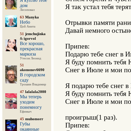
Я куплю тебе
дом
Я так устал тебя терять
Лесоповал
63
Manyka
Отрывки памяти ранил
Небо
Цой Анита
Давай немного остынем
51
jemchujinka
&
igorvol
Все хорошо,
Припев:

прекрасная
Подарю тебе снег в Ию
маркиза
Утесов Леонид
Я буду помнить тебя 
51
Снег в Июле и мои по
akononov6690
В городском
саду
Я подарю тебе снег в 
Трошин Владимир
47
lalalala2000
Я буду помнить тебя 
Мы теперь
Снег в Июле и мои по
уходим
понемногу
Ефимыч
проигрыш(1 раз).

45
muhomorr
Губы
Припев:

окаянные