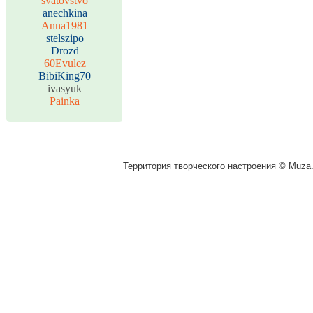
svatovstvo
anechkina
Anna1981
stelszipo
Drozd
60Evulez
BibiKing70
ivasyuk
Painka
Территория творческого настроения © Muza.v