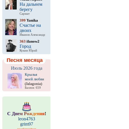
На дальнем
берегу
Сармат
399
Yanika
Счастье на
двоих
Иванов Александр
363
ifanow2
Город
Кукин Юрий
Песня месяца
Июль 2026 года
Крылья
моей любви
(Jalagonia)
Баллов: 659
С
Д
н
е
м
Р
о
ж
д
е
н
и
я
!
leon4763
grim97