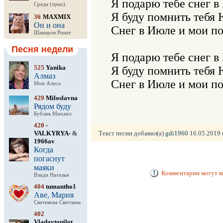
Я подарю тебе снег в 
Среда (трио)
Я буду помнить тебя 
36
MAXMIX
Он и она
Снег в Июле и мои по
Шакиров Ринат
Песня недели
Я подарю тебе снег в 
525
Yanika
Я буду помнить тебя 
Алмаз
Снег в Июле и мои п
Мон Алиса
429
Miloslavna
Рядом буду
Бублик Михаил
420
-
VALKYRYA-
&
Текст песни добавил(а)
gdi1960
16.05.2019 г
1966av
Когда
погаснут
маяки
Комментарии могут ви
Влади Наталья
404
tumantho1
Аве, Мария
Светикова Светлана
402
Vladavtopilot