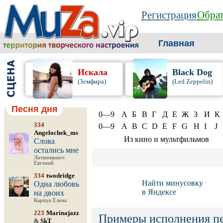
Регистрация
Обрат
Главная
Искала
Black Dog
(Земфира)
(Led Zeppelin)
Песня дня
0—9
А
Б
В
Г
Д
Е
Ж
З
И
К
334
0—9
A
B
C
D
E
F
G
H
I
J
Angelochek_ms
Из кино и мультфильмов
Слова
остались мне
Литвинкович
Евгений
334
twodridge
Найти минусовку
Одна любовь
в Яндексе
на двоих
Карпук Елена
223
Marinajazz
Примеры исполнения п
&
SkT