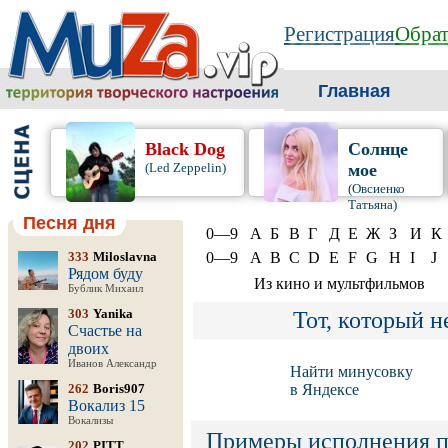
Регистрация
Обрат
Главная
Black Dog
Солнце
(Led Zeppelin)
мое
(Овсиенко
Татьяна)
Песня дня
0—9
А
Б
В
Г
Д
Е
Ж
З
И
К
333
Miloslavna
0—9
A
B
C
D
E
F
G
H
I
J
Рядом буду
Из кино и мультфильмов
Бублик Михаил
303
Yanika
Тот, который н
Счастье на
двоих
Иванов Александр
Найти минусовку
262
Boris907
в Яндексе
Вокализ 15
Вокализы
Примеры исполнения п
202
PITT