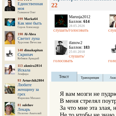
Единственная
22
моя
Газманов Олег
Marusja2012
199
Marka64
Баллов:
614
Как мне быть
28.05.2026
Серов Александр
слушать/голосовать
слуш
190
Al-Abra
Светит луна
ifanow2
Хурсенко Вячеслав
Баллов:
183
140
dimakapitan
25.01.2018
Скрипач
слушать/
Кобяков Аркадий
голосовать
голо
113
akmira2814
Искала
Земфира
Текст
Транскрипция
Акк
93
Arturchik2804
Любите
женщину за
Я вам мозги не пудрю 
грех
Фирюлин Михаил
В меня стрелял поутр
81
sulehov
За что мне эта злая, 
Лекарь
Не то чтобы не знаю 
Полотно Анатолий