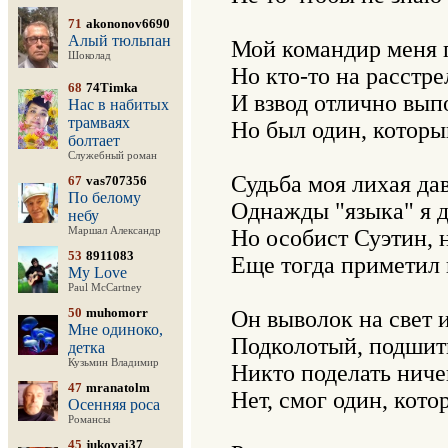
71
akononov6690
Алый тюльпан
Мой командир меня п
Шоколад
Но кто-то на расстрел
68
74Timka
И взвод отлично выпо
Нас в набитых
трамваях
Но был один, который
болтает
Служебный роман
Судьба моя лихая дав
67
vas707356
По белому
Однажды "языка" я до
небу
Маршал Александр
Но особист Суэтин, 
53
8911083
Еще тогда приметил и
My Love
Paul McCartney
50
muhomorr
Он выволок на свет и
Мне одиноко,
Подколотый, подшиты
детка
Кузьмин Владимир
Никто поделать ничег
47
mranatolm
Нет, смог один, котор
Осенняя роса
Романсы
45
jukovai37