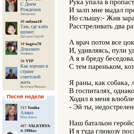
Рука упала в пропаст
С Днем
И залп мне выдал про
Рождения
Авторские
Но слышу:- Жив зараз
40
milana18
Расстреливать два раз
Там, где клён
шумит
Дроздов Сергей
А врач потом все цок
38
bagira70
Доказано
И, удивляясь, пули уд
Земфира
А я в бреду беседовал
36
VYP
С тем пареньком, кот
Как хорошо в
стране
советской
Я раны, как собака, л
жить
Кочетков Михаил
В госпиталях, однако
Песня недели
Ходил в меня влюбле
- Эй ты, недострелен
515
Yanika
Алмаз
Мон Алиса
Наш батальон геройс
407
-VALKYRYA-
И я туда глюкозу пос
&
1966av