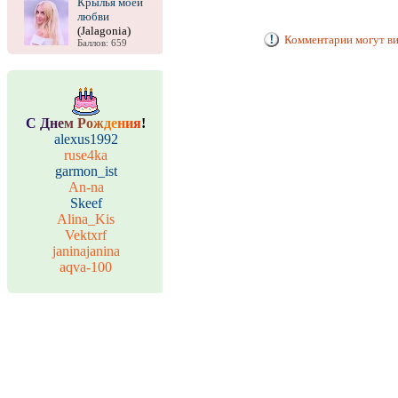
Крылья моей
любви
(Jalagonia)
Комментарии могут ви
Баллов: 659
С
Д
н
е
м
Р
о
ж
д
е
н
и
я
!
alexus1992
ruse4ka
garmon_ist
An-na
Skeef
Alina_Kis
Vektxrf
janinajanina
aqva-100