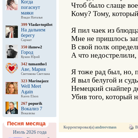
Когда
Чтоб было слаще воев
погаснут
Кому? Тому, который 
маяки
Влади Наталья
399
Vladavtopilot
Я пил чаек из блюдца
На дальнем
берегу
Мне не пришлось загн
Сармат
В свой полк определил
350
ifanow2
Город
А что недострелили, т
Кукин Юрий
342
tumantho1
Аве, Мария
Я тоже рад был, но, п
Светикова Светлана
Я выл белугой и судь
323
Marinajazz
Well Meet
Немецкий снайпер до
Again
Убив того, который н
Karen Elson
267
popurik
Вокализ 7
Вокализы
Песня месяца
Корректировал(а)
andreevmass
В
Июль 2026 года