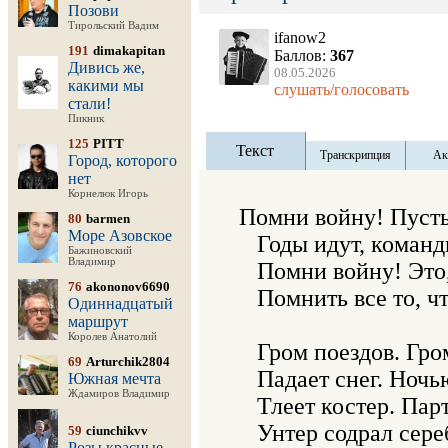
Позови
Тирольский Вадим
ifanow2
191
dimakapitan
Баллов:
367
Дивись же,
08.05.2026
какими мы
слушать/голосовать
стали!
Пикник
125
PITT
Текст
Транскрипция
Ак
Город, которого
нет
Корнелюк Игорь
Помни войну! Пусть 
80
barmen
Море Азовское
   Годы идут, команд
Бажиновский
Владимир
   Помни войну! Это,
76
akononov6690
   Помнить все то, чт
Одиннадцатый
маршрут
Королев Анатолий
   Гром поездов. Гро
69
Arturchik2804
   Падает снег. Ночь
Южная мечта
Ждамиров Владимир
   Тлеет костер. Пар
   Унтер содрал сере
59
ciunchikvv
Розы красные