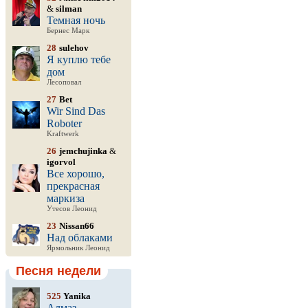
&
silman
Темная ночь
Бернес Марк
28
sulehov
Я куплю тебе
дом
Лесоповал
27
Bet
Wir Sind Das
Roboter
Kraftwerk
26
jemchujinka
&
igorvol
Все хорошо,
прекрасная
маркиза
Утесов Леонид
23
Nissan66
Над облаками
Ярмольник Леонид
Песня недели
525
Yanika
Алмаз