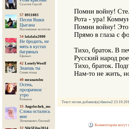
Сухачев Сергей
   Помни войну! Сте
57
8911083
   Рота - ура! Комму
Песня Яшки
Цыгана
   Помни войну! Это
Неуловимые мстители
   Прямо в глаза с 
54
lalalala2000
Не бродить, не
мять в кустах
   Тихо, браток. В 
багряных
   Русский народ рое
Ефимыч
42
LonelyWoolf
   Тихо, браток. Под
Знаешь ты
   Нам-то не жить, 
Синяя птица
40
mranatolm
Осень,
прозрачное
утро
Романсы
Текст песни добавил(а)
ifanow2
23.10.201
35
Angelochek_ms
Слова остались
мне
Литвинкович Евгений
Комментарии могут в
32
NikSFilm2014