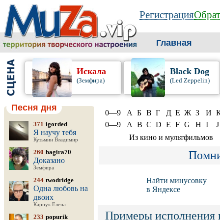
Регистрация
Обрат
Главная
Искала
Black Dog
(Земфира)
(Led Zeppelin)
Песня дня
0—9
А
Б
В
Г
Д
Е
Ж
З
И
371
igorded
0—9
A
B
C
D
E
F
G
H
I
J
Я научу тебя
Из кино и мультфильмов
Кузьмин Владимир
260
bagira70
Помни
Доказано
Земфира
244
twodridge
Найти минусовку
Одна любовь на
в Яндексе
двоих
Карпук Елена
Примеры исполнения 
233
popurik