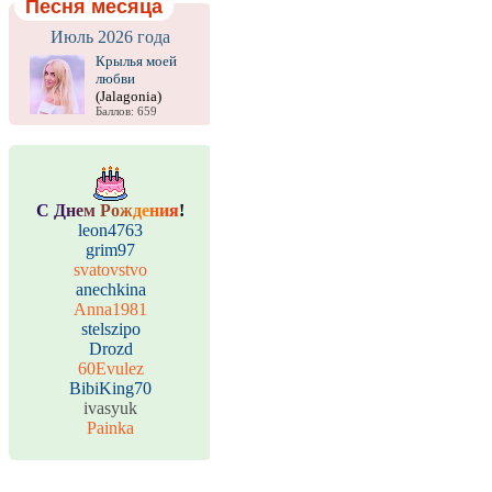
Песня месяца
Июль 2026 года
Крылья моей
любви
(Jalagonia)
Баллов: 659
С
Д
н
е
м
Р
о
ж
д
е
н
и
я
!
leon4763
grim97
svatovstvo
anechkina
Anna1981
stelszipo
Drozd
60Evulez
BibiKing70
ivasyuk
Painka