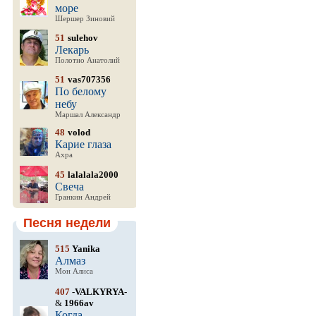
море
Шершер Зиновий
51
sulehov
Лекарь
Полотно Анатолий
51
vas707356
По белому
небу
Маршал Александр
48
volod
Карие глаза
Ахра
45
lalalala2000
Свеча
Гранкин Андрей
Песня недели
515
Yanika
Алмаз
Мон Алиса
407
-VALKYRYA-
&
1966av
Когда