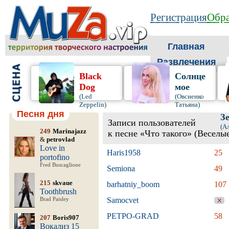
Регистрация
Обра
Главная
Развлечения
Black
Солнце
Dog
мое
(Led
(Овсиенко
Zeppelin)
Татьяна)
Песня дня
З
Записи пользователей
(А
249
Marinajazz
к песне «Что такого» (Веселые
&
petrovlad
Love in
Haris1958
25
portofino
Fred Buscaglione
Semiona
49
215
skvaue
barhatniy_boom
107
Toothbrush
Samocvet
Brad Paisley
PETPO-GRAD
58
207
Boris907
Вокализ 15