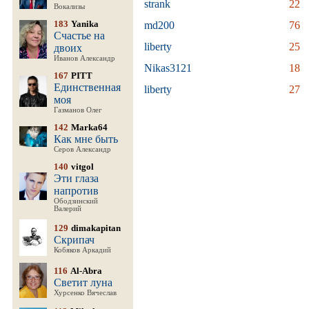
strank
22
Вокализы
183
Yanika
md200
76
Счастье на
liberty
25
двоих
Иванов Александр
Nikas3121
18
167
PITT
Единственная
liberty
27
моя
Газманов Олег
142
Marka64
Как мне быть
Серов Александр
140
vitgol
Эти глаза
напротив
Ободзинский
Валерий
129
dimakapitan
Скрипач
Кобяков Аркадий
116
Al-Abra
Светит луна
Хурсенко Вячеслав