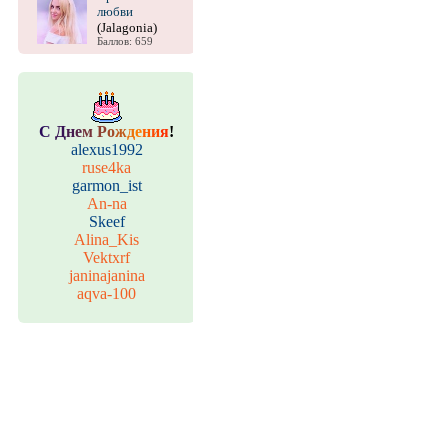
любви
(Jalagonia)
Баллов: 659
С
Д
н
е
м
Р
о
ж
д
е
н
и
я
!
alexus1992
ruse4ka
garmon_ist
An-na
Skeef
Alina_Kis
Vektxrf
janinajanina
aqva-100