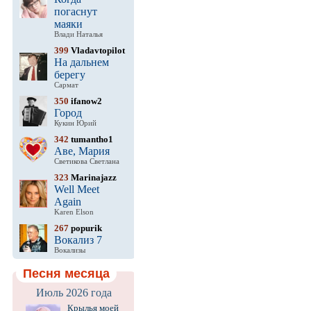
погаснут
маяки
Влади Наталья
399
Vladavtopilot
На дальнем
берегу
Сармат
350
ifanow2
Город
Кукин Юрий
342
tumantho1
Аве, Мария
Светикова Светлана
323
Marinajazz
Well Meet
Again
Karen Elson
267
popurik
Вокализ 7
Вокализы
Песня месяца
Июль 2026 года
Крылья моей