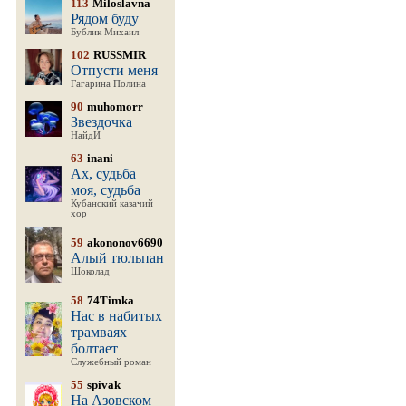
113
Miloslavna
Рядом буду
Бублик Михаил
102
RUSSMIR
Отпусти меня
Гагарина Полина
90
muhomorr
Звездочка
НайдИ
63
inani
Ах, судьба
моя, судьба
Кубанский казачий
хор
59
akononov6690
Алый тюльпан
Шоколад
58
74Timka
Нас в набитых
трамваях
болтает
Служебный роман
55
spivak
На Азовском