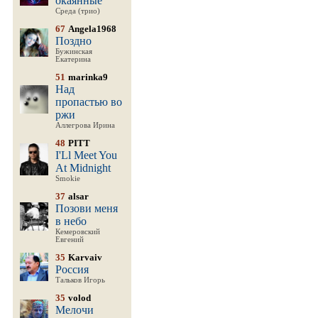
окаянные
Среда (трио)
67
Angela1968
Поздно
Бужинская
Екатерина
51
marinka9
Над
пропастью во
ржи
Аллегрова Ирина
48
PITT
I'Ll Meet You
At Midnight
Smokie
37
alsar
Позови меня
в небо
Кемеровский
Евгений
35
Karvaiv
Россия
Тальков Игорь
35
volod
Мелочи