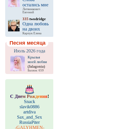
остались мне
Литвинкович
Евгений
335
twodridge
Одна любовь
на двоих
Карпук Елена
Песня месяца
Июль 2026 года
Крылья
моей любви
(Jalagonia)
Баллов: 659
С
Д
н
е
м
Р
о
ж
д
е
н
и
я
!
Snack
slavik0886
artdiva
Sax_and_Sex
RussiaPiter
-GALYHMEN-