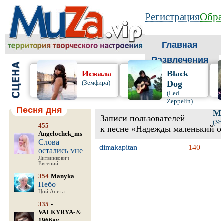
Регистрация
Обра
Главная
Развлечения
Искала
Black
(Земфира)
Dog
(Led
Zeppelin)
Песня дня
М
Записи пользователей
(У
455
к песне «Надежды маленький о
Angelochek_ms
Слова
dimakapitan
140
остались мне
Литвинкович
Евгений
354
Manyka
Небо
Цой Анита
335
-
VALKYRYA-
&
1966av