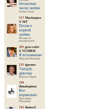
Несколько
часов любви
Апина Алена
317
Marinajazz
&
SkT
Песня о
первой
любви
Музыка из
кинофильмов
285
gros-valer
&
VLODEK
Я вспоминаю
Марский Валерий
235
igornov
Танцуй,
девочка
Шкитун Юрий
196
dimakapitan
Все
нормально
Пресняков
Владимир
191
ifanow2