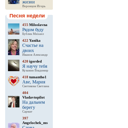
жизни
Воронцов Игорь
Песня недели
455
Miloslavna
Рядом буду
Бублик Михаил
422
Yanika
Счастье на
двоих
Иванов Александр
420
igorded
Я научу тебя
Кузьмин Владимир
418
tumantho1
Аве, Мария
Светикова Светлана
404
Vladavtopilot
На дальнем
берегу
Сармат
397
Angelochek_ms
Слова