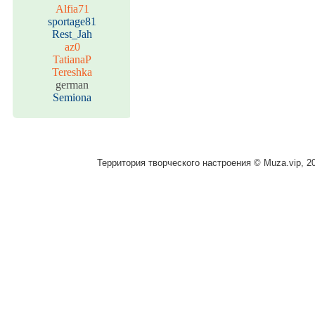
Alfia71
sportage81
Rest_Jah
az0
TatianaP
Tereshka
german
Semiona
Территория творческого настроения © Muza.vip, 2