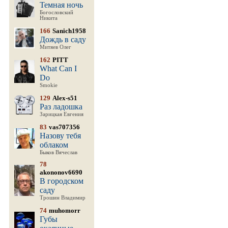
Темная ночь
Богословский
Никита
166
Sanich1958
Дождь в саду
Митяев Олег
162
PITT
What Can I
Do
Smokie
129
Alex-s51
Раз ладошка
Зарицкая Евгения
83
vas707356
Назову тебя
облаком
Быков Вячеслав
78
akononov6690
В городском
саду
Трошин Владимир
74
muhomorr
Губы